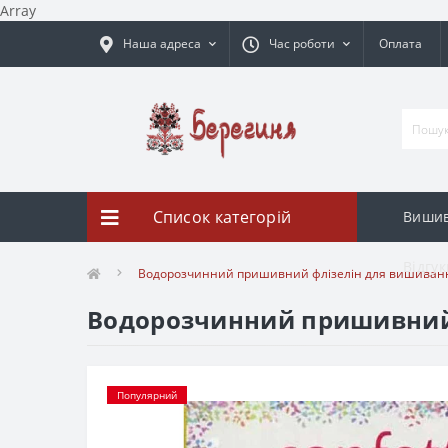
Array
Наша адреса
Час роботи
Оплата
Список категорій
Вишив
Відгук
Водорозчинний пришивний флізелін для вишивання
Водорозчинний пришивний ф
Популярний