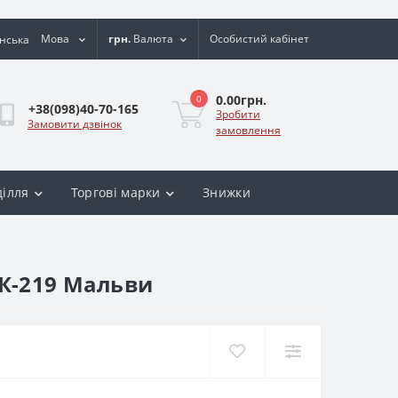
Мова
грн.
Валюта
Особистий кабінет
0.00грн.
0
+38(098)40-70-165
Зробити
Замовити дзвінок
замовлення
ділля
Торгові марки
Знижки
К-219 Мальви