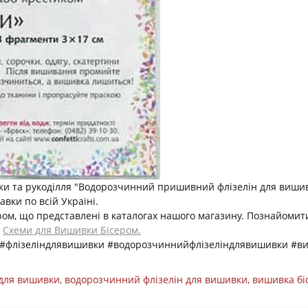
и та рукоділля "Водорозчинний пришивний флізелін для вишив
вки по всій Україні.
ером, що представлені в каталогах нашого магазину. Познайоми
і
Схеми для Вишивки Бісером.
 #флізеліндлявишивки #водорозчиннийфлізеліндлявишивки #виш
 для вишивки
,
водорозчинний флізелін для вишивки
,
вишивка бі