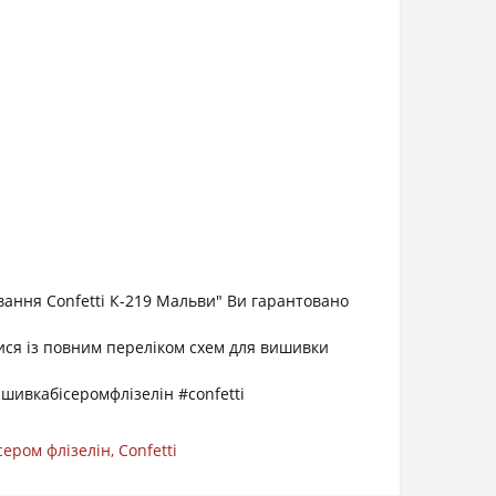
ання Confetti К-219 Мальви" Ви гарантовано
тися із повним переліком схем для вишивки
ивкабісеромфлізелін #confetti
сером флізелін
,
Confetti