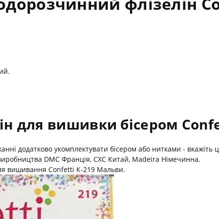
дорозчинний флізелін Con
ий.
ін для вишивки бісером Confe
жанні додатково укомплектувати бісером або нитками - вкажіть 
 виробництва DMC Франція, СХС Китай, Madeira Німечинна.
я вишивання Confetti К-219 Мальви.