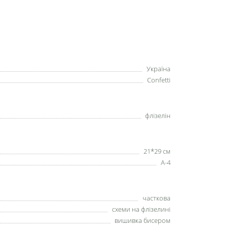
Україна
Confetti
флізелін
21*29 см
А-4
часткова
схеми на флізелині
вишивка бисером