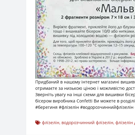
Придбаний в нашому інтернет магазині вишивк
отримаєте за низькою ціною і можливістю доста
Зверніть увагу на інші схеми для вишивки біс
бісером виробника Confetti Ви можете в розділ
#берегиня #флізелін #водорозчиннийфлізелін
флізелін
,
водорозчинний флізелін
,
флізелін