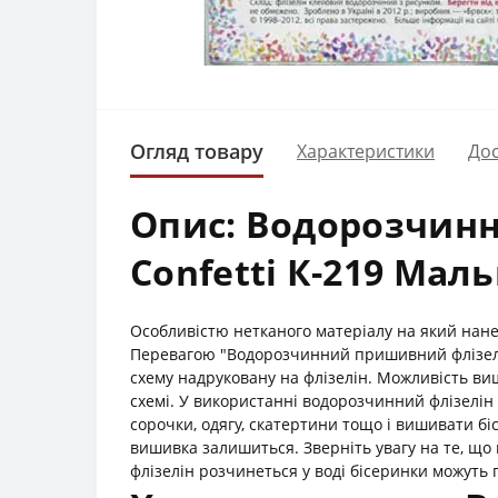
Огляд товару
Характеристики
Дос
Опис: Водорозчин
Confetti К-219 Мал
Особливістю нетканого матеріалу на який нанес
Перевагою "Водорозчинний пришивний флізелін
схему надруковану на флізелін. Можливість в
схемі. У використанні водорозчинний флізелін
сорочки, одягу, скатертини тощо і вишивати б
вишивка залишиться. Зверніть увагу на те, що 
флізелін розчинеться у воді бісеринки можуть 