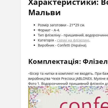
Характеристики: Во
Мальви
Розмір заготовки - 21*29 см.
Формат - А-4.
Тип флізеліну - пришивний, водорозчинн
Категорія -
схеми на флізелині
.
Виробник - Confetti (Україна).
Комплектація: Флізел
<Бісер та нитки в комплект не входять. При ба
виробництва Чехія Preciosa JABLONEX. Муліне
Фото 1. Водорозчинний пришивний флізелін дл