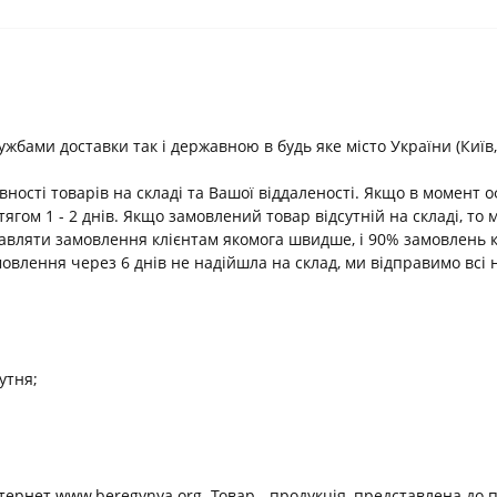
ами доставки так і державною в будь яке місто України (Київ, В
ності товарів на складі та Вашої віддаленості. Якщо в момент 
ягом 1 - 2 днів. Якщо замовлений товар відсутній на складі, т
равляти замовлення клієнтам якомога швидше, і 90% замовлень 
амовлення через 6 днів не надійшла на склад, ми відправимо всі 
утня;
нтернет www.beregynya.org. Товар - продукція, представлена до 