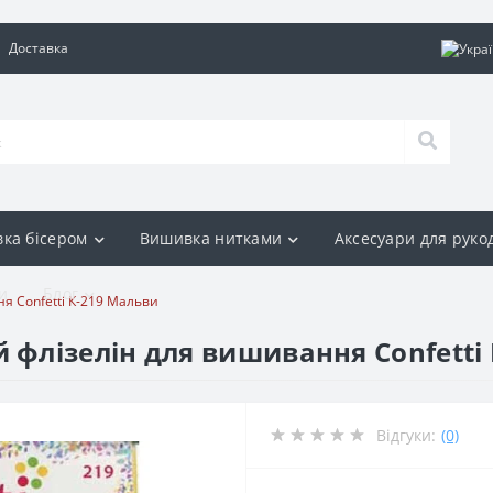
Доставка
ка бісером
Вишивка нитками
Аксесуари для руко
и
Блог
 Confetti К-219 Мальви
лізелін для вишивання Confetti 
Відгуки:
(0)