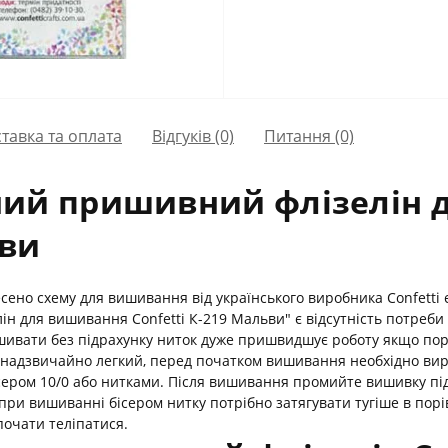
тавка та оплата
Відгуків (0)
Питання
(0)
ний пришивний флізелін 
ьви
ено схему для вишивання від українського виробника Confetti є
 для вишивання Confetti К-219 Мальви" є відсутність потреби
ишивати без підрахунку ниток дуже пришвидшує роботу якщо по
 надзвичайно легкий, перед початком вишивання необхідно вир
ісером 10/0 або нитками. Після вишивання промийте вишивку пі
при вишиванні бісером нитку потрібно затягувати тугіше в порів
почати теліпатися.