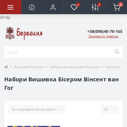
0
0
0
Array
+38(098)40-70-165
Замовити дзвінок
Вишивка бісером
Набори для вишивки бісером
Картини
Набори Вишивка Бісером Вінсент ван
Гог