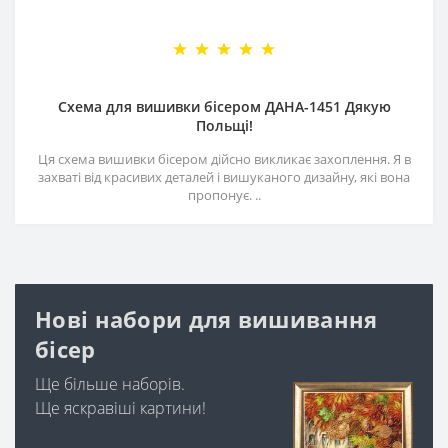
Схема для вишивки бісером ДАНА-1451 Дякую
Польщі!
Ця схема вишивки бісером дійсно викликає захоплення. Я в
захваті від красивих деталей і вишуканого дизайну, які вона
пропонує. ..
Нові набори для вишивання
бісер
Ще більше наборів.
Ще яскравіші картини!