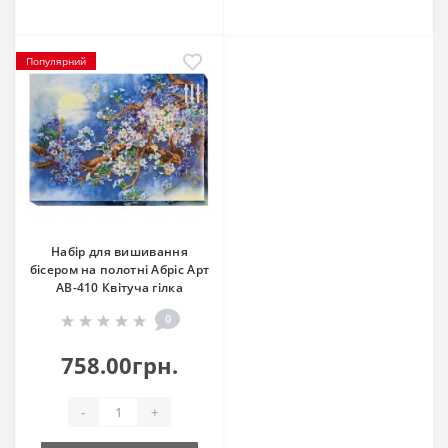
Популярний
Набір для вишивання
бісером на полотні Абріс Арт
АВ-410 Квітуча гілка
0
758.00грн.
-
+