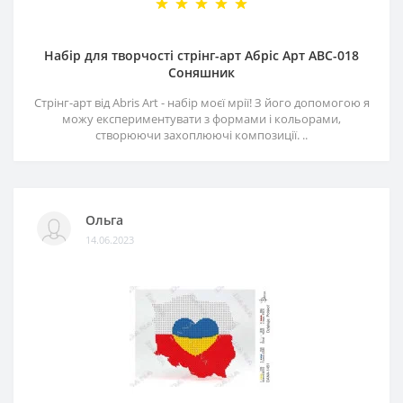
Набір для творчості стрінг-арт Абріс Арт АВС-018
Соняшник
Стрінг-арт від Abris Art - набір моєї мрії! З його допомогою я
можу експериментувати з формами і кольорами,
створюючи захоплюючі композиції. ..
Ольга
14.06.2023