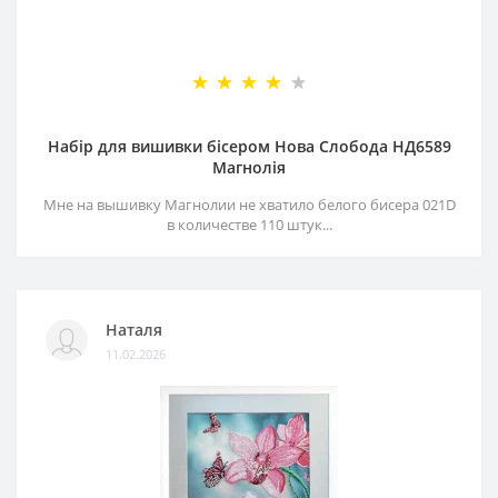
Набір для вишивки бісером Нова Слобода НД6589
Магнолія
Мне на вышивку Магнолии не хватило белого бисера 021D
в количестве 110 штук...
Наталя
11.02.2026