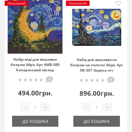
Популярний
Популярний
Набір-міді для вишивки
Набір для вишивання
бісером Абріс Арт АМВ-089
бісером на полотні Абріс Арт
Кипарисовий місяць
АВ-397 Зоряна ніч
0
0
494.00грн.
896.00грн.
-
+
-
+
ДО КОШИКА
ДО КОШИКА