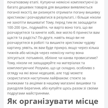
початковому етапі. Купуючи неякісні комплектуючі (а
багато дешевих товарів для вишивки виявляються
поганої якості), ви ризикуєте отримати погану вишивку
хрестиком і розчаруватися в результаті, і більше ніколи
не захотіти вишивати! Тому, перед тим як заощадити
100-200 грн., подумайте, чи варто воно того, що ви
розчаруєтеся та кинете хобі, яке могло б принести вам
щастя та радість? По-друге, навіть якщо ви не
розчаруєтеся в роботі та вишиєте хрестиком чудову
картину, уявіть, як вам буде прикро, якщо через кілька
тижнів або місяців через неякісну нитку вона
зіпсується: потьмяніє, зблікне чи канва провисатиме?
Тому, ніколи не заощаджуйте на матеріалах та
комплектуючих! Розумію, що це складно, особливо з
огляду на які вони недешеві, але тоді можете
скористатися наступним лайфхаком: стежте за
знижками та акціями в нашому магазині вишивки та
рукоділля Берегиня, або купуйте щось разом зі своїми
подругами майстринями.
Як організувати місце