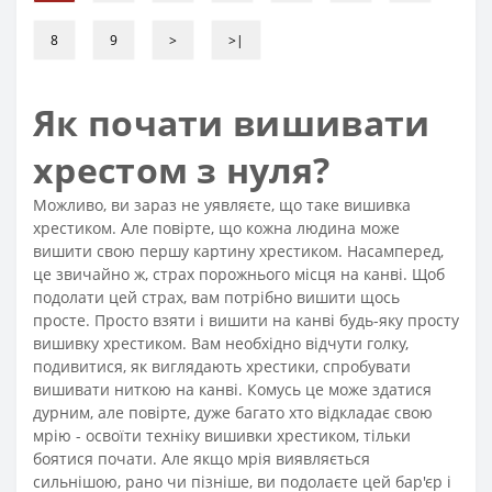
8
9
>
>|
Як почати вишивати
хрестом з нуля?
Можливо, ви зараз не уявляєте, що таке вишивка
хрестиком. Але повірте, що кожна людина може
вишити свою першу картину хрестиком. Насамперед,
це звичайно ж, страх порожнього місця на канві. Щоб
подолати цей страх, вам потрібно вишити щось
просте. Просто взяти і вишити на канві будь-яку просту
вишивку хрестиком. Вам необхідно відчути голку,
подивитися, як виглядають хрестики, спробувати
вишивати ниткою на канві. Комусь це може здатися
дурним, але повірте, дуже багато хто відкладає свою
мрію - освоїти техніку вишивки хрестиком, тільки
боятися почати. Але якщо мрія виявляється
сильнішою, рано чи пізніше, ви подолаєте цей бар'єр і