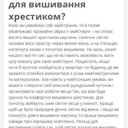
для вишивання
хрестиком?
Коли ми уявляємо собі майстриню, то в голові
обов'язково промайне образ її майстерні – на стінах
висять вишиті хрестиком картини, сонячне світло
заливає весь простір через великі вікна, а на п'яльцях
натягнута канва з початою вишивкою. На жаль, реалії
нашого життя такі, що не всі мають можливість мати
цілу кімнату для своєї майстерні. Пощастить, якщо
хоча б куточок знайдеться у квартирі чи будинку, де ви
зможете спокійно розкластися з усіма комплектуючими
та матеріалами. Але навіть у найтісніших умовах, ви
можете створити свій власний рукодільний куточок і
організувати своє робоче місце так, що вам буде
зручно та комфортно вишивати хрестиком. Для
початку, виберіть саме світле місце у кімнаті. Краще,
щоб це було природне денне світло від вікна. І якщо ви
плануєте довго вишивати картину, то краще вишивати
завжди при хорошому освітленні. Пяльці для
вишивання ставте так, щоб світло падало на вишивку,