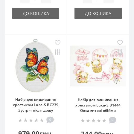
ДО КОШИКА
ДО КОШИКА
Набір для вишивання
Набір для вишивання
хрестиком Luca-S ВС239
хрестиком Luca-S B1444
Зустріч після дощу
Оксамитові обійми
0
0
979.00грн.
744.00грн.