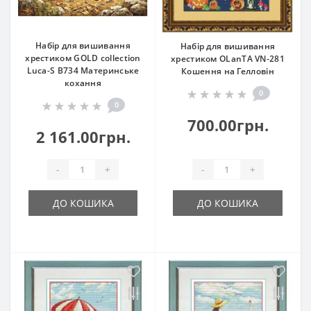
Набір для вишивання
Набір для вишивання
хрестиком GOLD collection
хрестиком OLanTА VN-281
Luca-S В734 Материнське
Кошення на Гелловін
кохання
0
0
700.00грн.
2 161.00грн.
-
+
-
+
ДО КОШИКА
ДО КОШИКА