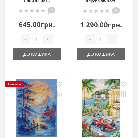
Поки дощить
Дерево вічності
0
0
645.00грн.
1 290.00грн.
-
+
-
+
ДО КОШИКА
ДО КОШИКА
Новинка