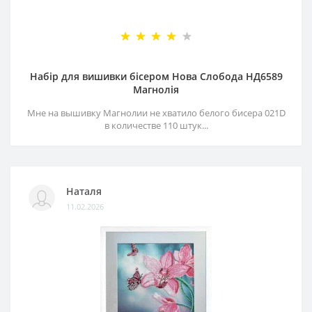
Набір для вишивки бісером Нова Слобода НД6589
Магнолія
Мне на вышивку Магнолии не хватило белого бисера 021D
в количестве 110 штук...
Наталя
11.02.2026