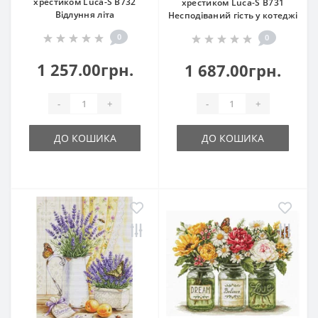
хрестиком Luca-S B732
хрестиком Luca-S B731
Відлуння літа
Несподіваний гість у котеджі
0
0
1 257.00грн.
1 687.00грн.
-
+
-
+
ДО КОШИКА
ДО КОШИКА