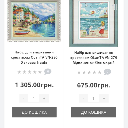
Набір для вишивання
Набір для вишивання
хрестиком OLanTА VN-280
хрестиком OLanTА VN-279
Яскрава Італія
Відпочинок біля моря 3
0
0
1 305.00грн.
675.00грн.
-
+
-
+
ДО КОШИКА
ДО КОШИКА