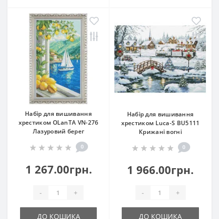
Набір для вишивання
Набір для вишивання
хрестиком OLanTА VN-276
хрестиком Luca-S BU5111
Лазуровий берег
Крижані вогні
0
0
1 267.00грн.
1 966.00грн.
-
+
-
+
ДО КОШИКА
ДО КОШИКА