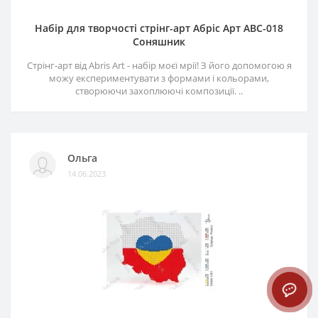
Набір для творчості стрінг-арт Абріс Арт АВС-018
Соняшник
Стрінг-арт від Abris Art - набір моєї мрії! З його допомогою я
можу експериментувати з формами і кольорами,
створюючи захоплюючі композиції. ..
Ольга
14.06.2023