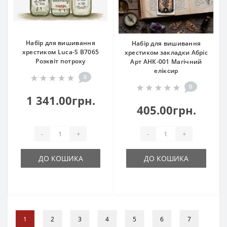
Набір для вишивання
Набір для вишивання
хрестиком Luca-S B7065
хрестиком закладки Абріс
Розквіт потроху
Арт АНК-001 Магічний
еліксир
0
0
1 341.00грн.
405.00грн.
-
+
-
+
ДО КОШИКА
ДО КОШИКА
1
2
3
4
5
6
7