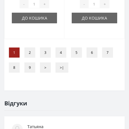
-
+
-
+
ДО КОШИКА
ДО КОШИКА
1
2
3
4
5
6
7
8
9
>
>|
Відгуки
Татьяна