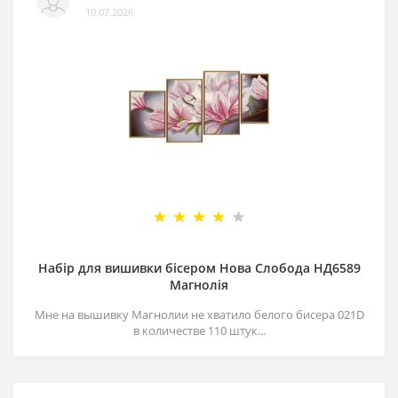
10.07.2026
Набір для вишивки бісером Нова Слобода НД6589
Магнолія
Мне на вышивку Магнолии не хватило белого бисера 021D
в количестве 110 штук...