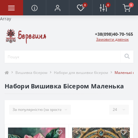
0
0
0
Array
+38(098)40-70-165
Замовити дзвінок
Вишивка бісером
Набори для вишивки бісером
Маленькі в
Набори Вишивка Бісером Маленька