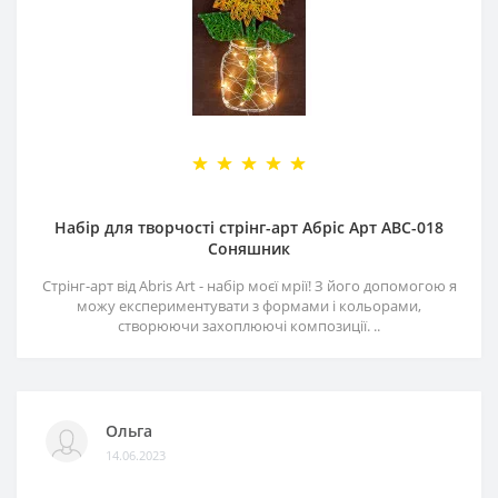
Набір для творчості стрінг-арт Абріс Арт АВС-018
Соняшник
Стрінг-арт від Abris Art - набір моєї мрії! З його допомогою я
можу експериментувати з формами і кольорами,
створюючи захоплюючі композиції. ..
Ольга
14.06.2023