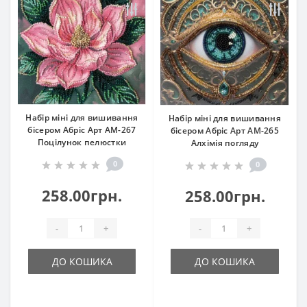
Набір міні для вишивання
Набір міні для вишивання
бісером Абріс Арт АМ-267
бісером Абріс Арт АМ-265
Поцілунок пелюстки
Алхімія погляду
0
0
258.00грн.
258.00грн.
-
+
-
+
ДО КОШИКА
ДО КОШИКА