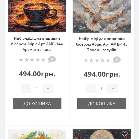
Набір-міді для вишивки
Набір-міді для вишивки
бісером Абріс Арт АМВ-144
бісером Абріс Арт АМВ-145
Ароматна кава
Танець голубів
0
0
494.00грн.
494.00грн.
-
+
-
+
ДО КОШИКА
ДО КОШИКА