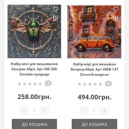
Набір міні для вишивання
Набір-міді для вишивки
бісером Абріс Арт АМ-266
бісером Абріс Арт АМВ-147
Алхімія природи
Осінній квартал
0
0
258.00грн.
494.00грн.
-
+
-
+
ДО КОШИКА
ДО КОШИКА