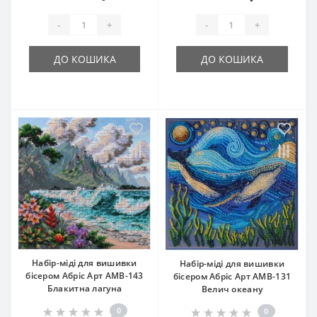
-
+
-
+
ДО КОШИКА
ДО КОШИКА
Набір-міді для вишивки
Набір-міді для вишивки
бісером Абріс Арт АМВ-143
бісером Абріс Арт АМВ-131
Блакитна лагуна
Велич океану
0
0