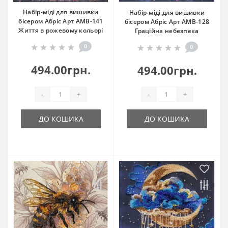
Набір-міді для вишивки
Набір-міді для вишивки
бісером Абріс Арт АМВ-141
бісером Абріс Арт АМВ-128
Життя в рожевому кольорі
Граційна небезпека
0
0
494.00грн.
494.00грн.
-
+
-
+
ДО КОШИКА
ДО КОШИКА