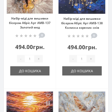
Набір-міді для вишивки
Набір-міді для вишивки
бісером Абріс Арт АМВ-137
бісером Абріс Арт АМВ-138
Золотий мед
Колиска зоряних снів
0
0
494.00грн.
494.00грн.
-
+
-
+
ДО КОШИКА
ДО КОШИКА