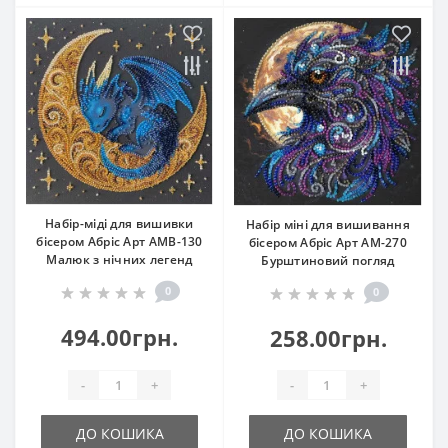
Набір-міді для вишивки
Набір міні для вишивання
бісером Абріс Арт АМВ-130
бісером Абріс Арт АМ-270
Малюк з нічних легенд
Бурштиновий погляд
0
0
494.00грн.
258.00грн.
-
+
-
+
ДО КОШИКА
ДО КОШИКА