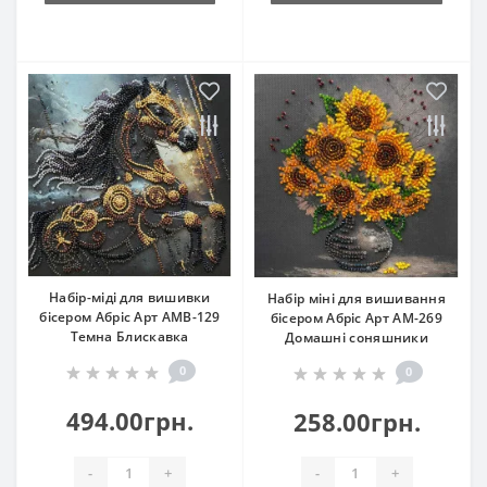
Набір-міді для вишивки
Набір міні для вишивання
бісером Абріс Арт АМВ-129
бісером Абріс Арт АМ-269
Темна Блискавка
Домашні соняшники
0
0
494.00грн.
258.00грн.
-
+
-
+