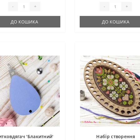
-
+
-
+
ДО КОШИКА
ДО КОШИКА
итковдягач 'Блакитний'
Набір створення