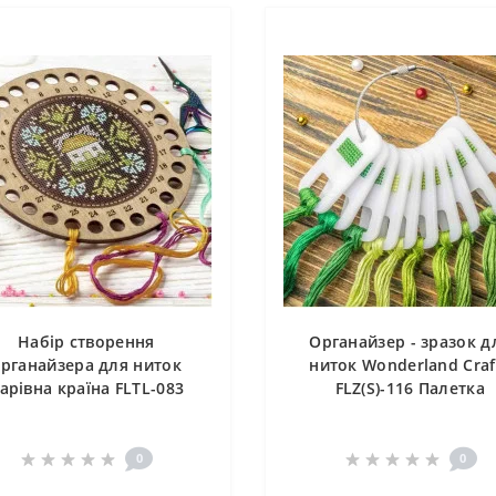
Набір створення
Органайзер - зразок д
рганайзера для ниток
ниток Wonderland Craf
арівна країна FLTL-083
FLZ(S)-116 Палетка
0
0