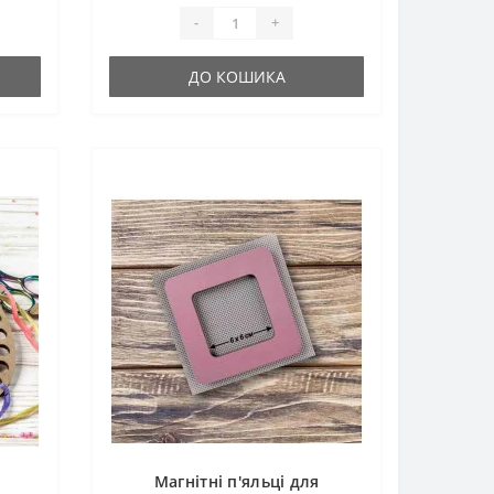
-
+
ДО КОШИКА
Магнітні п'яльці для