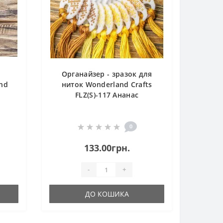
Органайзер - зразок для
nd
ниток Wonderland Crafts
FLZ(S)-117 Ананас
0
133.00грн.
-
+
ДО КОШИКА