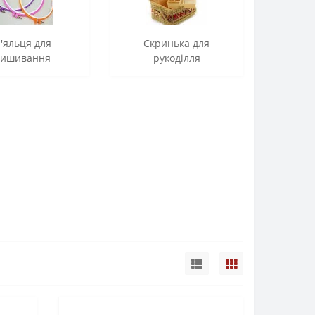
'яльця для
Скринька для
вишивання
рукоділля