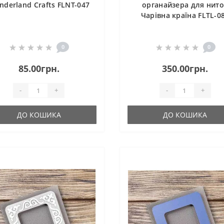
derland Crafts FLNT-047
органайзера для нит
Чарівна країна FLTL-0
0
0
85.00грн.
350.00грн.
-
+
-
+
ДО КОШИКА
ДО КОШИКА