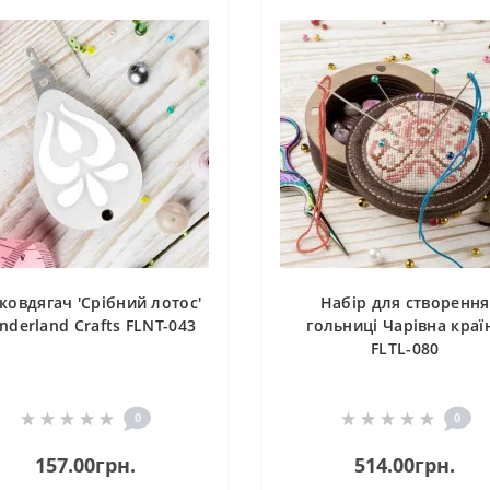
ковдягач 'Срібний лотос'
Набір для створення
derland Crafts FLNT-043
гольниці Чарівна краї
FLTL-080
0
0
157.00грн.
514.00грн.