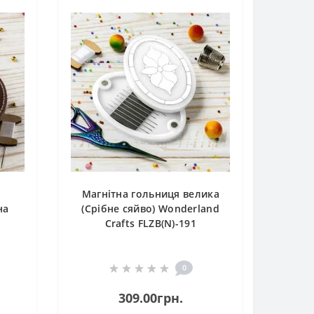
Магнітна гольниця велика
на
(Срібне сяйво) Wonderland
Crafts FLZB(N)-191
0
309.00грн.