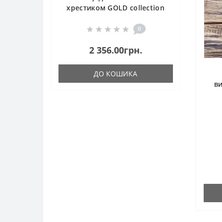
хрестиком GOLD collection
Годинники
Пасха
Luca-S В2416 Новий рік
0
Великдень
2 356.00грн.
Магніти
ДО КОШИКА
Календарі
в
Фоторамки
Листівки