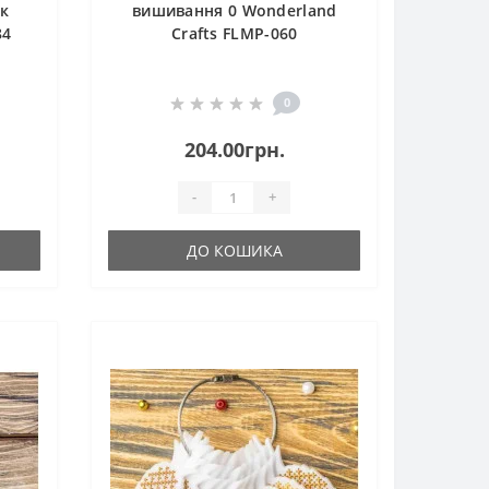
ок
вишивання 0 Wonderland
84
Crafts FLMP-060
0
204.00грн.
-
+
ДО КОШИКА