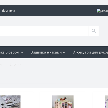
Доставка
ка бісером
Вишивка нитками
Аксесуари для руко
и
Блог