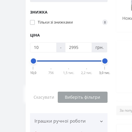
ЗНИЖКА
Ножи
Тільки зі знижками
8
ЦІНА
-
грн.
10,0
756
1,5 тис.
2,2 тис.
3,0 тис.
Скасувати
Виберіть фільтри
Іграшки ручної роботи