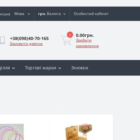
Мова
грн.
Валюта
Особистий кабінет
0.00грн.
0
+38(098)40-70-165
Зробити
Замовити дзвінок
замовлення
ділля
Торгові марки
Знижки