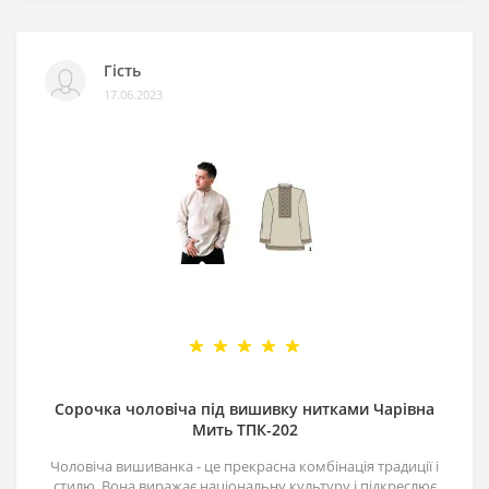
Гість
17.06.2023
Сорочка чоловіча під вишивку нитками Чарівна
Мить ТПК-202
Чоловіча вишиванка - це прекрасна комбінація традиції і
стилю. Вона виражає національну культуру і підкреслює