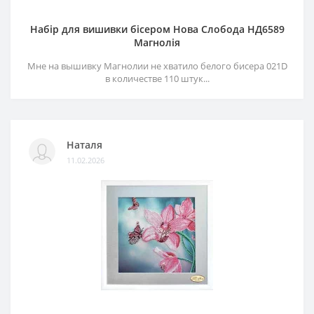
Набір для вишивки бісером Нова Слобода НД6589
Магнолія
Мне на вышивку Магнолии не хватило белого бисера 021D
в количестве 110 штук...
Наталя
11.02.2026