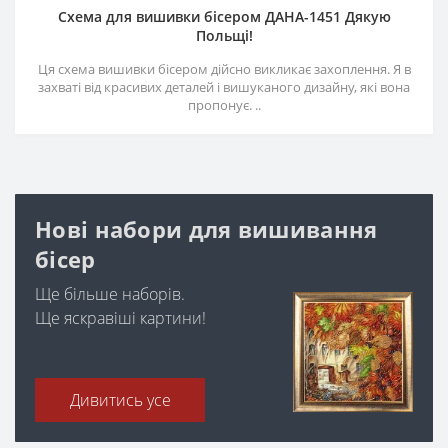
Схема для вишивки бісером ДАНА-1451 Дякую
Польщі!
Ця схема вишивки бісером дійсно викликає захоплення. Я в
захваті від красивих деталей і вишуканого дизайну, які вона
пропонує. ..
Нові набори для вишивання
бісер
Ще більше наборів.
Ще яскравіші картини!
Дивитись усе