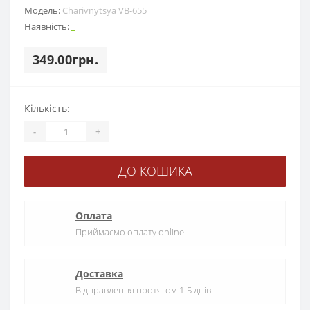
Модель:
Charіvnytsya VB-655
Наявність:
_
349.00грн.
Кількість:
-
+
ДО КОШИКА
Оплата
Приймаємо оплату online
Доставка
Відправлення протягом 1-5 днів