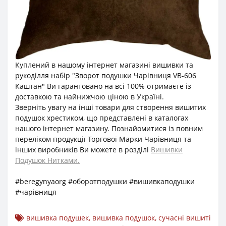
Куплений в нашому інтернет магазині вишивки та
рукоділля набір "Зворот подушки Чарівниця VB-606
Каштан" Ви гарантовано на всі 100% отримаєте із
доставкою та найнижчою ціною в Україні.
Зверніть увагу на інші товари для створення вишитих
подушок хрестиком, що представлені в каталогах
нашого інтернет магазину. Познайомитися із повним
переліком продукції Торгової Марки Чарівниця та
інших виробників Ви можете в розділі
Вишивки
Подушок Нитками.
#beregynyaorg #оборотподушки #вишивкаподушки
#чарівниця
вишивка подушек
,
вишивка подушок
,
сучасні вишиті