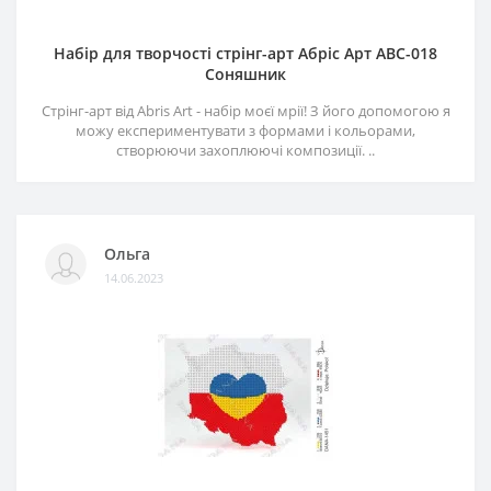
Набір для творчості стрінг-арт Абріс Арт АВС-018
Соняшник
Стрінг-арт від Abris Art - набір моєї мрії! З його допомогою я
можу експериментувати з формами і кольорами,
створюючи захоплюючі композиції. ..
Ольга
14.06.2023