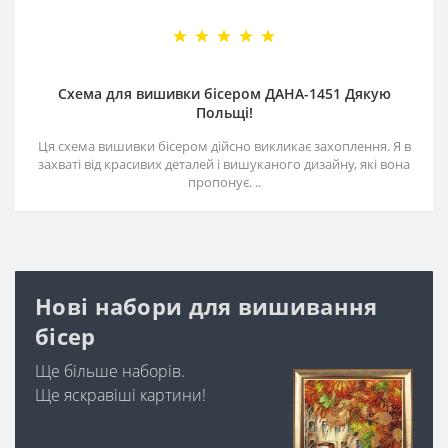
Схема для вишивки бісером ДАНА-1451 Дякую
Польщі!
Ця схема вишивки бісером дійсно викликає захоплення. Я в
захваті від красивих деталей і вишуканого дизайну, які вона
пропонує. ..
Нові набори для вишивання
бісер
Ще більше наборів.
Ще яскравіші картини!