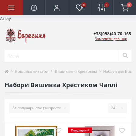
0
0
0
Array
+38(098)40-70-165
Замовити дзвінок
Вишивка нитками
Вишивання Хрестиком
Набори для Виши
Набори Вишивка Хрестиком Чаплі
Популярний