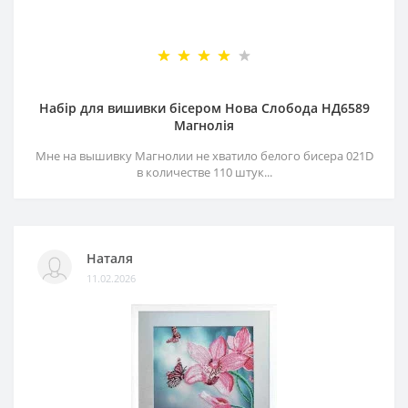
Набір для вишивки бісером Нова Слобода НД6589
Магнолія
Мне на вышивку Магнолии не хватило белого бисера 021D
в количестве 110 штук...
Наталя
11.02.2026