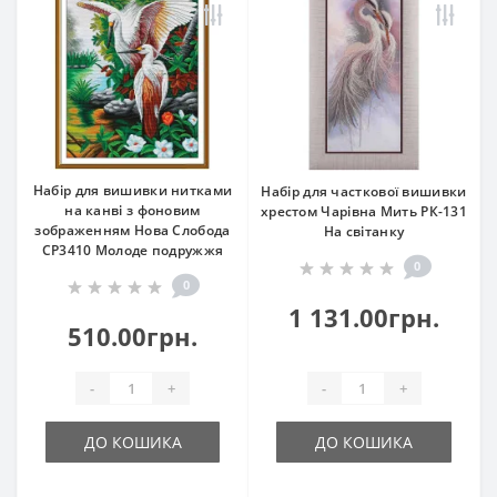
Набір для вишивки нитками
Набір для часткової вишивки
на канві з фоновим
хрестом Чарівна Мить РК-131
зображенням Нова Слобода
На світанку
СР3410 Молоде подружжя
0
0
1 131.00грн.
510.00грн.
-
+
-
+
ДО КОШИКА
ДО КОШИКА