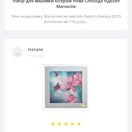
Набір для вишивки бісером Нова Слобода НД6589
Магнолія
Мне на вышивку Магнолии не хватило белого бисера 021D
в количестве 110 штук...
Наталя
11.02.2026