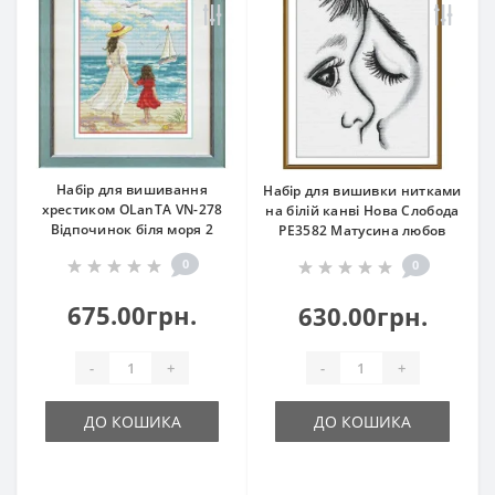
Набір для вишивання
Набір для вишивки нитками
хрестиком OLanTА VN-278
на білій канві Нова Слобода
Відпочинок біля моря 2
РЕ3582 Матусина любов
0
0
675.00грн.
630.00грн.
-
+
-
+
ДО КОШИКА
ДО КОШИКА