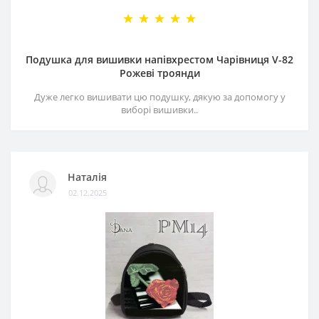
Подушка для вишивки напівхрестом Чарівниця V-82
Рожеві троянди
Дуже легко вишивати цю подушку, дякую за допомогу у
виборі вишивки..
Наталія
02.12.2025