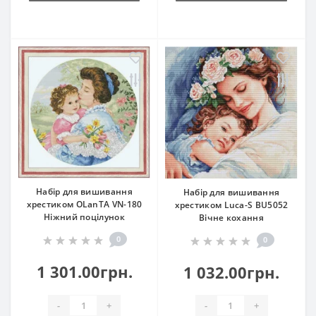
Набір для вишивання
Набір для вишивання
хрестиком OLanTА VN-180
хрестиком Luca-S BU5052
Ніжний поцілунок
Вічне кохання
0
0
1 301.00грн.
1 032.00грн.
-
+
-
+