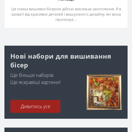
Ця схема вишивки бісером дійсно викликає захоплення. Я в
захваті від красивих деталей і вишуканого дизайну, які вона
пропонує. ..
Нові набори для вишивання
бісер
Ще більше наборів.
Ще яскравіші картини!
Дивитись усе