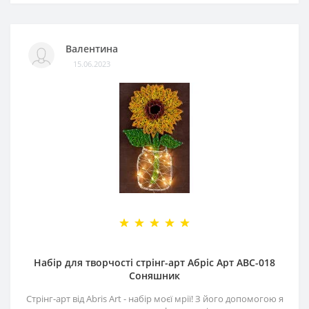
Валентина
15.06.2023
Набір для творчості стрінг-арт Абріс Арт АВС-018
Соняшник
Стрінг-арт від Abris Art - набір моєї мрії! З його допомогою я