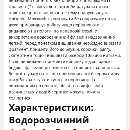
вишивання Confetti К-365 Майори з ромашками (1
фраґмент)" є відсутність потреби рахувати нитки
полотна, просто вишиваєте схему надруковану на
флізелін. Можливість вишивати без підрахунку ниток
дуже пришвидшує роботу якщо порівнювати з
вишивкою на полотні по паперовій схемі. У
використанні водорозчинний флізелін надзвичайно
легкий, перед початком вишивання необхідно вирізати
фрагмент, пришити його до блузки, сорочки, одягу,
скатертини тощо і вишивати бісером 10/0 або нитками.
Після вишивання промийте вишивку під холодною
водою - флізелин розчинеться, а вишивка залишиться.
Зверніть увагу на те, що при вишиванні бісером нитку
потрібно затягувати тугіше в порівнянні із
вишиванням по полотні, після того як флізелін
розчинеться у воді бісеринки можуть почати
теліпатися.
Характеристики:
Водорозчинний