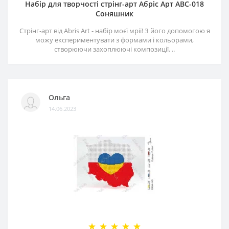
Набір для творчості стрінг-арт Абріс Арт АВС-018
Соняшник
Стрінг-арт від Abris Art - набір моєї мрії! З його допомогою я
можу експериментувати з формами і кольорами,
створюючи захоплюючі композиції. ..
Ольга
14.06.2023