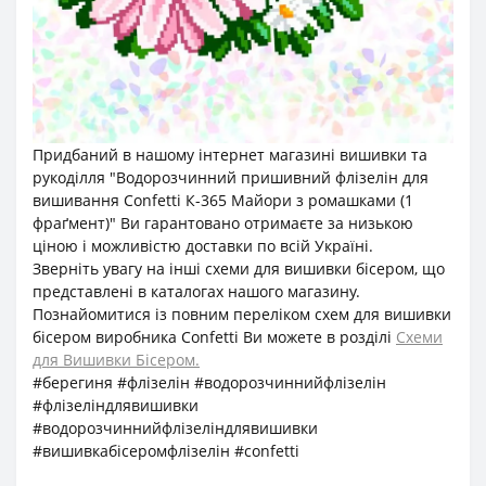
Придбаний в нашому інтернет магазині вишивки та
рукоділля "Водорозчинний пришивний флізелін для
вишивання Confetti К-365 Майори з ромашками (1
фраґмент)" Ви гарантовано отримаєте за низькою
ціною і можливістю доставки по всій Україні.
Зверніть увагу на інші схеми для вишивки бісером, що
представлені в каталогах нашого магазину.
Познайомитися із повним переліком схем для вишивки
бісером виробника Confetti Ви можете в розділі
Схеми
для Вишивки Бісером.
#берегиня #флізелін #водорозчиннийфлізелін
#флізеліндлявишивки
#водорозчиннийфлізеліндлявишивки
#вишивкабісеромфлізелін #confetti