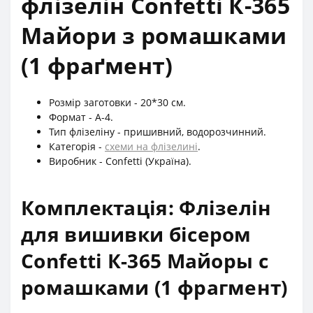
флізелін Confetti К-365
Майори з ромашками
(1 фраґмент)
Розмір заготовки - 20*30 см.
Формат - А-4.
Тип флізеліну - пришивний, водорозчинний.
Категорія -
схеми на флізелині
.
Виробник - Confetti (Україна).
Комплектація: Флізелін
для вишивки бісером
Confetti К-365 Майоры с
ромашками (1 фрагмент)