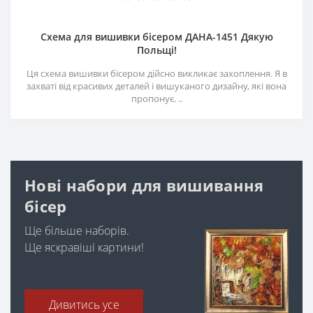
Схема для вишивки бісером ДАНА-1451 Дякую
Польщі!
Ця схема вишивки бісером дійсно викликає захоплення. Я в
захваті від красивих деталей і вишуканого дизайну, які вона
пропонує. ..
Нові набори для вишивання
бісер
Ще більше наборів.
Ще яскравіші картини!
Дивитись усе