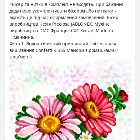
<Бісер та нитки в комплект не входять. При бажанні
додатково укомплектувати бісером або нитками -
вкажіть це під час оформлення замовлення. Бісер
виробництва Чехія Preciosa JABLONEX. Муліне
виробництва DMC Франція, СХС Китай, Madeira
Німечинна.
Фото 1. Водорозчинний пришивний флізелін для
вишивання Confetti К-365 Майори з ромашками (1
фраґмент).