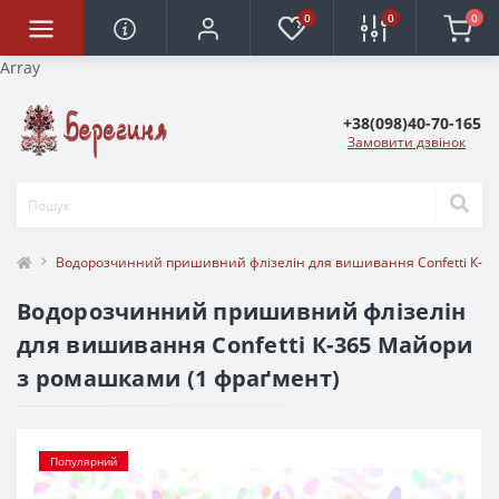
0
0
0
Array
+38(098)40-70-165
Замовити дзвінок
Водорозчинний пришивний флізелін для вишивання Confetti К-3
Водорозчинний пришивний флізелін
для вишивання Confetti К-365 Майори
з ромашками (1 фраґмент)
Популярний