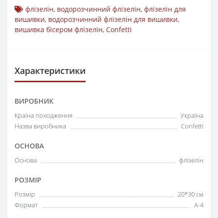
флізелін
,
водорозчинний флізелін
,
флізелін для
вишивки
,
водорозчинний флізелін для вишивки
,
вишивка бісером флізелін
,
Confetti
Характеристики
ВИРОБНИК
Країна походження
Україна
Назва виробника
Confetti
ОСНОВА
Основа
флізелін
РОЗМІР
Розмір
20*30 см
Формат
А-4