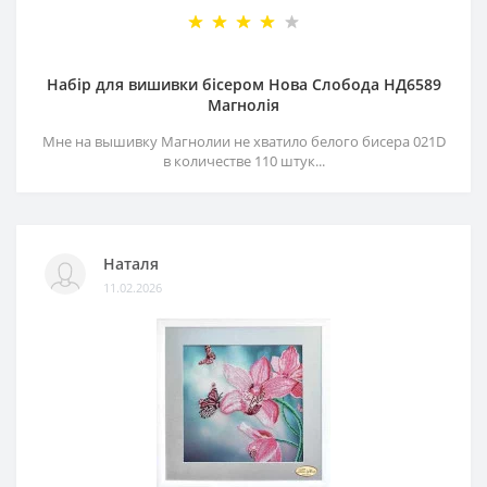
Набір для вишивки бісером Нова Слобода НД6589
Магнолія
Мне на вышивку Магнолии не хватило белого бисера 021D
в количестве 110 штук...
Наталя
11.02.2026