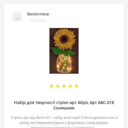
Валентина
15.06.2023
Набір для творчості стрінг-арт Абріс Арт АВС-018
Соняшник
Стрінг-арт від Abris Art - набір моєї мрії! З його допомогою я
можу експериментувати з формами і кольорами,
створюючи захоплюючі композиції. ..