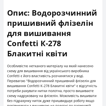
Опис: Водорозчинний
пришивний флізелін
для вишивання
Confetti К-278
Блакитні квіти
Особливістю нетканого матеріалу на який нанесено
схему для вишивання від українського виробника
Confetti є його властивість розчинятися у воді.
Перевагою "Водорозчинний пришивний флізелін для
вишивання Confetti К-278 Блакитні квіти" є відсутність
потреби рахувати нитки полотна, просто вишиваєте
схему надруковану на флізелін. Можливість вишивати
без підрахунку ниток дуже пришвидшує роботу якщо
порівнювати з вишивкою на полотні по паперовій