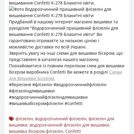
вишивання Confetti К-278 Блакитні квіти.
Придбаний в нашому інтернет магазині вишивки та
рукоділля "Водорозчинний пришивний флізелін для
вишивання Confetti К-278 Блакитні квіти" Ви
гарантовано отримаєте за низькою ціною і
можливістю доставки по всій Україні.
Зверніть увагу на інші схеми для вишивки бісером, що
представлені в каталогах нашого магазину.
Познайомитися із повним переліком схем для вишивки
бісером виробника Confetti Ви можете в розділі
Схеми
для Вишивки Бісером.
#берегиня #флізелін #водорозчиннийфлізелін
#флізеліндлявишивки
#водорозчиннийфлізеліндлявишивки
#вишивкабісеромфлізелін #confetti
флізелін
,
водорозчинний флізелін
,
флізелін для
вишивки
,
водорозчинний флізелін для вишивки
,
вишивка бісером флізелін
,
Confetti