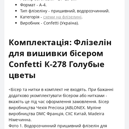
Формат - А-4.
Тип флізеліну - пришивний, водорозчинний.
Категорія -
схеми на флізелині
.
Виробник - Confetti (Україна).
Комплектація: Флізелін
для вишивки бісером
Confetti К-278 Голубые
цветы
<Бісер та нитки в комплект не входять. При бажанні
додатково укомплектувати бісером або нитками -
вкажіть це під час оформлення замовлення. Бісер
виробництва Чехія Preciosa JABLONEX. Муліне
виробництва DMC Франція, СХС Китай, Madeira
Німечинна.
Фото 1. Водорозчинний пришивний флізелін для