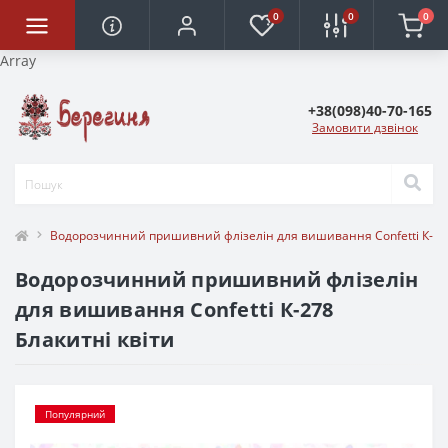
0
0
0
Array
+38(098)40-70-165
Замовити дзвінок
Водорозчинний пришивний флізелін для вишивання Confetti К-278
Водорозчинний пришивний флізелін
для вишивання Confetti К-278
Блакитні квіти
Популярний