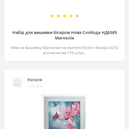
Набір для вишивки бісером Нова Слобода НД6589
Магнолія
Мне на вышивку Магнолии не хватило белого бисера 021D
в количестве 110 штук...
Наталя
11.02.2026