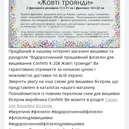
Придбаний в нашому інтернет магазині вишивки та
рукоділля "Водорозчинний пришивний флізелін для
вишивання Confetti К-208 Жовті троянди" Ви
гарантовано отримаєте за низькою ціною і
можливістю доставки по всій Україні.
Зверніть увагу на інші схеми для вишивки бісером, що
представлені в каталогах нашого магазину.
Познайомитися із повним переліком схем для вишивки
бісером виробника Confetti Ви можете в розділі
Схеми
для Вишивки Бісером.
#берегиня #флізелін #водорозчиннийфлізелін
#флізеліндлявишивки
#водорозчиннийфлізеліндлявишивки