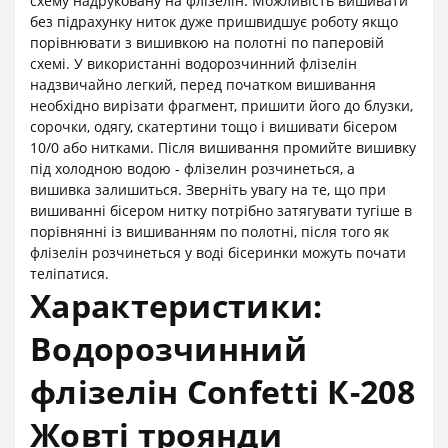
схему надруковану на флізелін. Можливість вишивати
без підрахунку ниток дуже пришвидшує роботу якщо
порівнювати з вишивкою на полотні по паперовій
схемі. У використанні водорозчинний флізелін
надзвичайно легкий, перед початком вишивання
необхідно вирізати фрагмент, пришити його до блузки,
сорочки, одягу, скатертини тощо і вишивати бісером
10/0 або нитками. Після вишивання промийте вишивку
під холодною водою - флізелин розчинеться, а
вишивка залишиться. Зверніть увагу на те, що при
вишиванні бісером нитку потрібно затягувати тугіше в
порівнянні із вишиванням по полотні, після того як
флізелін розчинеться у воді бісеринки можуть почати
теліпатися.
Характеристики:
Водорозчинний
флізелін Confetti К-208
Жовті троянди