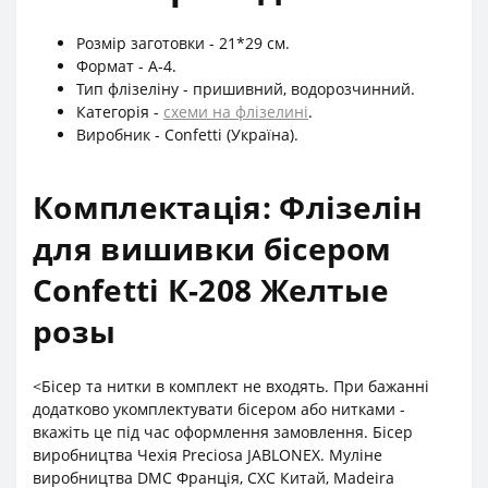
Розмір заготовки - 21*29 см.
Формат - А-4.
Тип флізеліну - пришивний, водорозчинний.
Категорія -
схеми на флізелині
.
Виробник - Confetti (Україна).
Комплектація: Флізелін
для вишивки бісером
Confetti К-208 Желтые
розы
<Бісер та нитки в комплект не входять. При бажанні
додатково укомплектувати бісером або нитками -
вкажіть це під час оформлення замовлення. Бісер
виробництва Чехія Preciosa JABLONEX. Муліне
виробництва DMC Франція, СХС Китай, Madeira