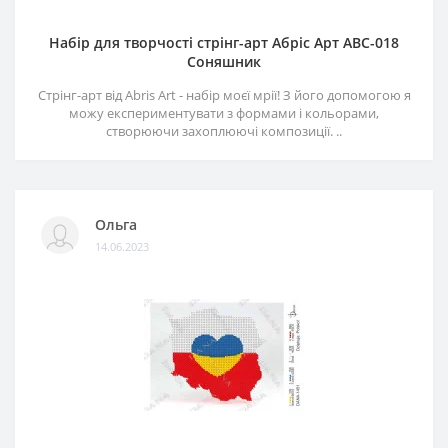
Набір для творчості стрінг-арт Абріс Арт АВС-018
Соняшник
Стрінг-арт від Abris Art - набір моєї мрії! З його допомогою я
можу експериментувати з формами і кольорами,
створюючи захоплюючі композиції. ..
Ольга
14.06.2023