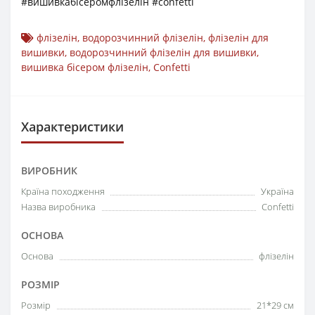
#вишивкабісеромфлізелін #confetti
флізелін
,
водорозчинний флізелін
,
флізелін для
вишивки
,
водорозчинний флізелін для вишивки
,
вишивка бісером флізелін
,
Confetti
Характеристики
ВИРОБНИК
Країна походження
Україна
Назва виробника
Confetti
ОСНОВА
Основа
флізелін
РОЗМІР
Розмір
21*29 см