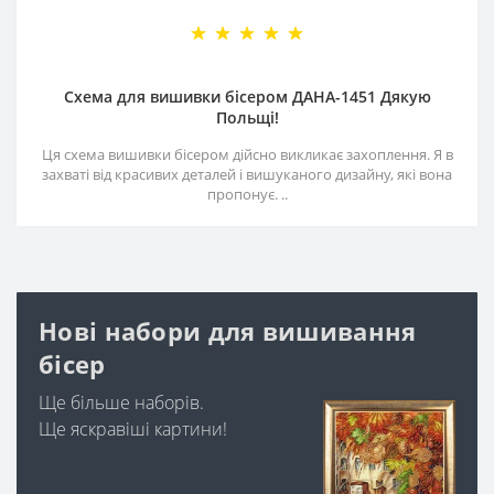
Схема для вишивки бісером ДАНА-1451 Дякую
Польщі!
Ця схема вишивки бісером дійсно викликає захоплення. Я в
захваті від красивих деталей і вишуканого дизайну, які вона
пропонує. ..
Нові набори для вишивання
бісер
Ще більше наборів.
Ще яскравіші картини!