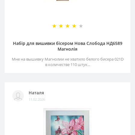
Набір для вишивки бісером Нова Слобода НД6589
Магнолія
Мне на вышивку Магнолии не хватило белого бисера 021D
в количестве 110 штук...
Наталя
11.02.2026