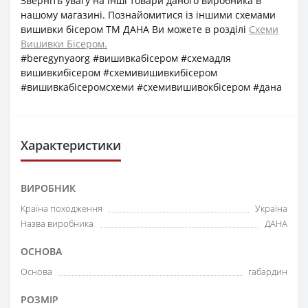
Зверніть увагу на інші товари даного виробника в
нашому магазині. Познайомитися із іншими схемами
вишивки бісером ТМ ДАНА Ви можете в розділі
Схеми
Вишивки Бісером.
#beregynyaorg #вишивкабісером #схемадля
вишивкибісером #схемивишивкибісером
#вишивкабісеромсхеми #схемивишивокбісером #дана
Характеристики
ВИРОБНИК
Країна походження
Україна
Назва виробника
ДАНА
ОСНОВА
Основа
габардин
РОЗМІР