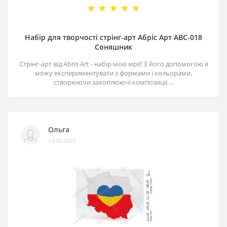
Набір для творчості стрінг-арт Абріс Арт АВС-018
Соняшник
Стрінг-арт від Abris Art - набір моєї мрії! З його допомогою я
можу експериментувати з формами і кольорами,
створюючи захоплюючі композиції. ..
Ольга
14.06.2023