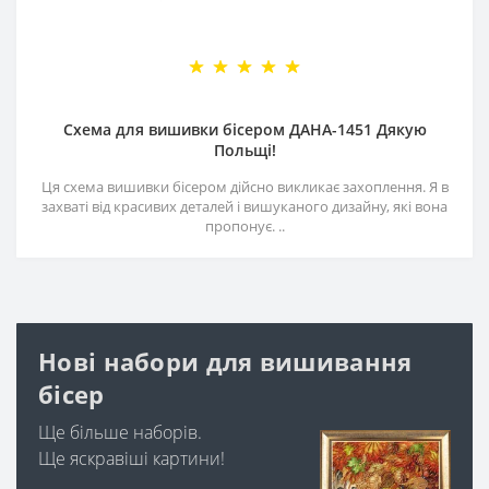
Схема для вишивки бісером ДАНА-1451 Дякую
Польщі!
Ця схема вишивки бісером дійсно викликає захоплення. Я в
захваті від красивих деталей і вишуканого дизайну, які вона
пропонує. ..
Нові набори для вишивання
бісер
Ще більше наборів.
Ще яскравіші картини!