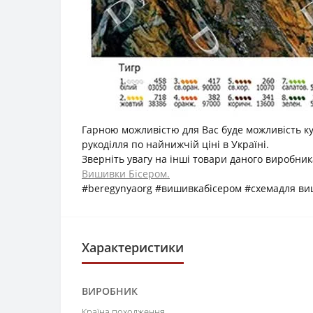
Гарною можливістю для Вас буде можливість к
рукоділля по найнижчій ціні в Україні.
Зверніть увагу на інші товари даного виробн
Вишивки Бісером.
#beregynyaorg #вишивкабісером #схемадля в
Характеристики
ВИРОБНИК
Країна походження