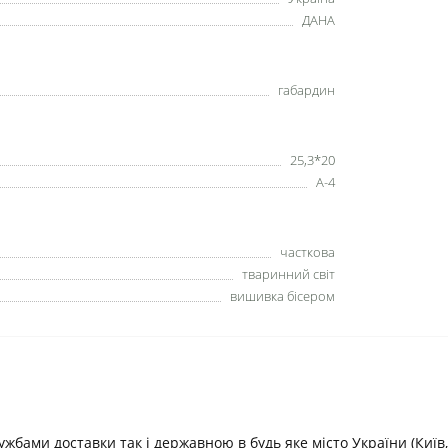
ДАНА
габардин
25,3*20
А-4
часткова
тваринний світ
вишивка бісером
ами доставки так і державною в будь яке місто України (Київ, В