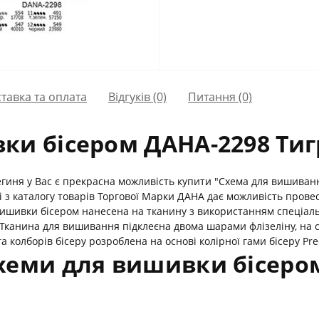
тавка та оплата
Відгуків (0)
Питання
(0)
ки бісером ДАНА-2298 Тиг
гиня у Вас є прекрасна можливість купити "Схема для вишивання
 з каталогу товарів Торгової Марки ДАНА дає можливість провес
ишивки бісером нанесена на тканину з використанням спеціал
Тканина для вишивання підклеєна двома шарами флізеліну, на 
а колборів бісеру розроблена на основі колірної гами бісеру Preci
хеми для вишивки бісером