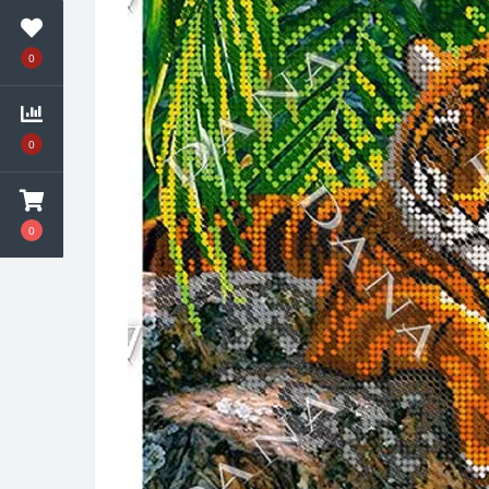
0
0
0