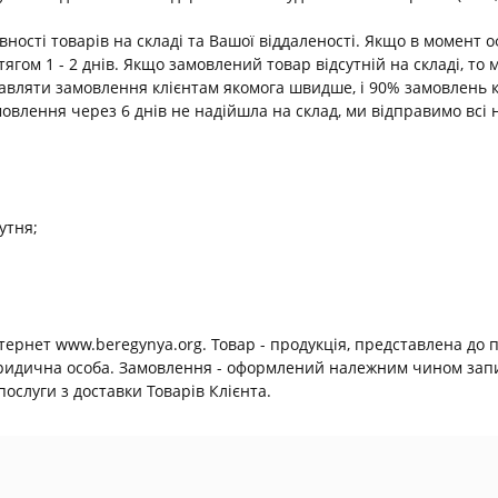
ності товарів на складі та Вашої віддаленості. Якщо в момент 
ягом 1 - 2 днів. Якщо замовлений товар відсутній на складі, т
равляти замовлення клієнтам якомога швидше, і 90% замовлень 
амовлення через 6 днів не надійшла на склад, ми відправимо всі 
утня;
нтернет www.beregynya.org. Товар - продукція, представлена до 
юридична особа. Замовлення - оформлений належним чином запит
ослуги з доставки Товарів Клієнта.