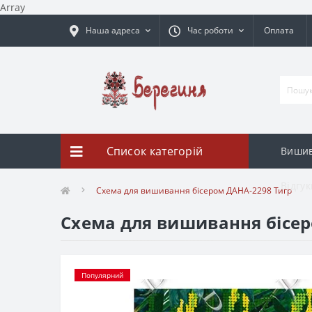
Array
Наша адреса
Час роботи
Оплата
Список категорій
Вишив
Відгук
Схема для вишивання бісером ДАНА-2298 Тигр
Схема для вишивання бісер
Популярний