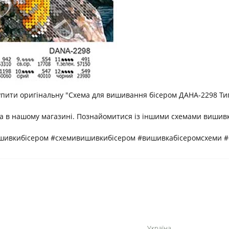
упити оригінальну "Схема для вишивання бісером ДАНА-2298 Ти
ика в нашому магазині. Познайомитися із іншими схемами вишив
ишивкибісером #схемивишивкибісером #вишивкабісеромсхеми 
Україна