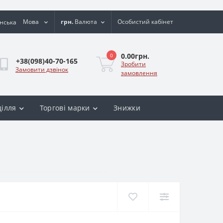
Мова
грн.
Валюта
Особистий кабінет
0.00грн.
0
+38(098)40-70-165
Зробити
Замовити дзвінок
замовлення
ділля
Торгові марки
Знижки