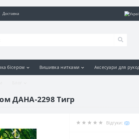
Доставка
ка бісером
Вишивка нитками
Аксесуари для руко
и
Блог
ом ДАНА-2298 Тигр
Відгуки:
(0)