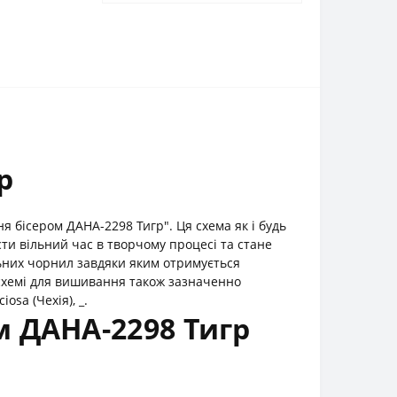
р
 бісером ДАНА-2298 Тигр". Ця схема як і будь
ти вільний час в творчому процесі та стане
ьних чорнил завдяки яким отримується
схемі для вишивання також зазначенно
osa (Чехія), _.
 ДАНА-2298 Тигр