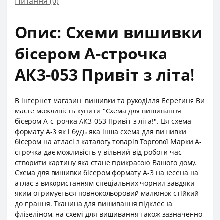
Питання
(0)
Опис: Схеми вишивки
бісером А-строчка
АК3-053 Привіт з літа!
В інтернет магазині вишивки та рукоділля Берегиня Ви
маєте можливість купити "Схема для вишивання
бісером А-строчка АК3-053 Привіт з літа!". Ця схема
формату А-3 як і будь яка інша схема для вишивки
бісером на атласі з каталогу товарів Торгової Марки А-
строчка дає можливість у вільний від роботи час
створити картину яка стане прикрасою Вашого дому.
Схема для вишивки бісером формату А-3 нанесена на
атлас з використанням спеціальних чорнил завдяки
яким отримується повнокольоровий малюнок стійкий
до прання. Тканина для вишивання підклеєна
флізеліном, на схемі для вишивання також зазначенно