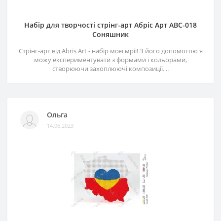
Набір для творчості стрінг-арт Абріс Арт АВС-018
Соняшник
Стрінг-арт від Abris Art - набір моєї мрії! З його допомогою я
можу експериментувати з формами і кольорами,
створюючи захоплюючі композиції. ..
Ольга
14.06.2023