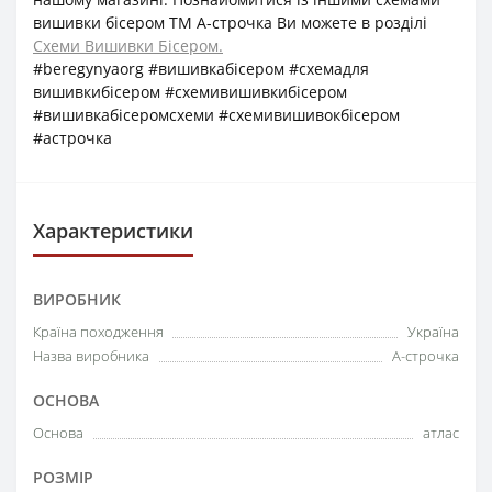
вишивки бісером ТМ А-строчка Ви можете в розділі
Схеми Вишивки Бісером.
#beregynyaorg #вишивкабісером #схемадля
вишивкибісером #схемивишивкибісером
#вишивкабісеромсхеми #схемивишивокбісером
#астрочка
Характеристики
ВИРОБНИК
Країна походження
Україна
Назва виробника
А-строчка
ОСНОВА
Основа
атлас
РОЗМІР