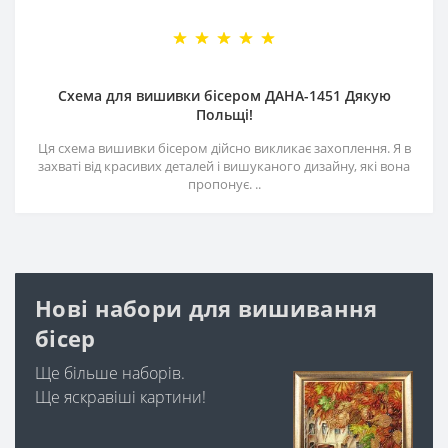
Схема для вишивки бісером ДАНА-1451 Дякую
Польщі!
Ця схема вишивки бісером дійсно викликає захоплення. Я в
захваті від красивих деталей і вишуканого дизайну, які вона
пропонує. ..
Нові набори для вишивання
бісер
Ще більше наборів.
Ще яскравіші картини!