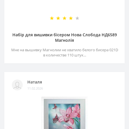
Набір для вишивки бісером Нова Слобода НД6589
Магнолія
Мне на вышивку Магнолии не хватило белого бисера 021D
в количестве 110 штук...
Наталя
11.02.2026