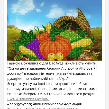
Гарною можливістю для Вас буде можливість купити
"Схема для вишивання бісером А-строчка АК3-009 Ріг
достатку" в нашому інтернет магазині вишивки та
рукоділля по найнижчій ціні в Україні.
Зверніть увагу на інші товари даного виробника в
нашому магазині. Познайомитися із іншими схемами
вишивки бісером ТМ А-строчка Ви можете в розділі
Схеми Вишивки Бісером.
#beregynyaorg #вишивкабісером #схемадля