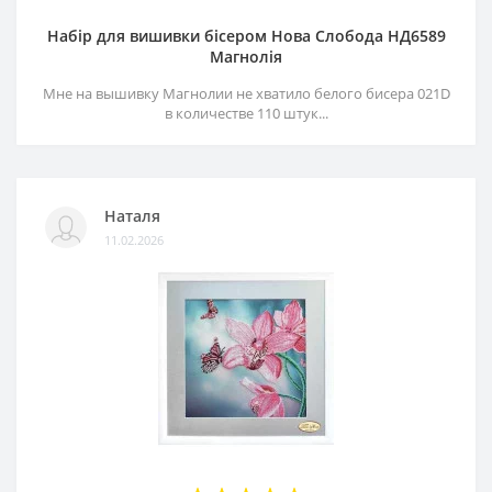
Набір для вишивки бісером Нова Слобода НД6589
Магнолія
Мне на вышивку Магнолии не хватило белого бисера 021D
в количестве 110 штук...
Наталя
11.02.2026