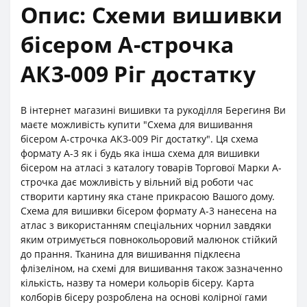
Опис: Схеми вишивки
бісером А-строчка
АК3-009 Ріг достатку
В інтернет магазині вишивки та рукоділля Берегиня Ви
маєте можливість купити "Схема для вишивання
бісером А-строчка АК3-009 Ріг достатку". Ця схема
формату А-3 як і будь яка інша схема для вишивки
бісером на атласі з каталогу товарів Торгової Марки А-
строчка дає можливість у вільний від роботи час
створити картину яка стане прикрасою Вашого дому.
Схема для вишивки бісером формату А-3 нанесена на
атлас з використанням спеціальних чорнил завдяки
яким отримується повнокольоровий малюнок стійкий
до прання. Тканина для вишивання підклеєна
флізеліном, на схемі для вишивання також зазначенно
кількість, назву та номери кольорів бісеру. Карта
колборів бісеру розроблена на основі колірної гами