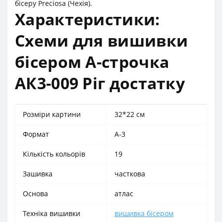
бісеру Preciosa (Чехія).
Характеристики:
Схеми для вишивки
бісером А-строчка
АК3-009 Ріг достатку
Розміри картини
32*22 см
Формат
А-3
Кількість кольорів
19
Зашивка
часткова
Основа
атлас
Техніка вишивки
вишивка бісером