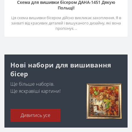
Схема для вишивки бісером ДАНА-1451 Дякую
Польщі!
Ця схема вишивки бісером дійсно викликає захоплення. Я в
захваті від красивих деталей і вишуканого дизайну, які вона
пропонує. ..
Нові набори для вишивання
бісер
Ще більше наборів.
Ще яскравіші картини!
Дивитись усе