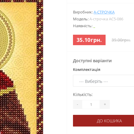
Виробник:
А-СТРОЧКА
Модель:
А-строчка АС5-086
Наявність:
_
35.10грн.
39.00грн.
Доступні варіанти
Комплектація
Кількість:
-
+
ДО КОШИКА