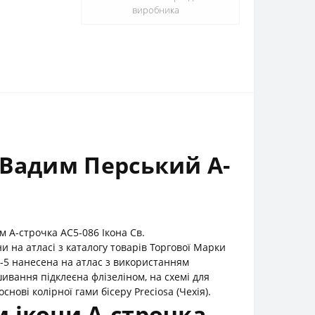
виробника
 Вадим Перський А-
 А-строчка АС5-086 Ікона Св.
 на атласі з каталогу товарів Торгової Марки
А-5 нанесена на атлас з використанням
вання підклеєна флізеліном, на схемі для
нові колірної гами бісеру Preciosa (Чехія).
 ікони А-строчка