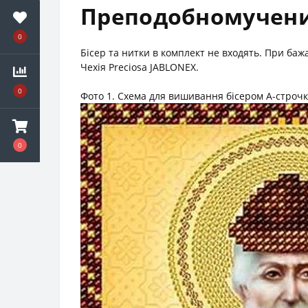
Преподобномучени
0
Бісер та нитки в комплект не входять. При ба
Чехія Preciosa JABLONEX.
0
Фото 1. Схема для вишивання бісером А-строч
0