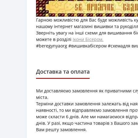
Гарною можливістю для Вас буде можливість к
нашому інтернет магазині вишивки та рукоділля
Зверніть увагу на інші схеми для вишивання б
можете в розділі
Ікони Бісером.
#beregynyaorg #вишивкабісером #схемадля в
Доставка та оплата
Ми доставляємо замовлення як приватними служб
міста.
Терміни доставки замовлення залежать від наяв
наявності, то ми відправляємо замовлення прот
може скласти 6 днів. Але ми намагаємося відп
днів. У разі, якщо частина товарів з Вашого з
Вам решту замовлення.