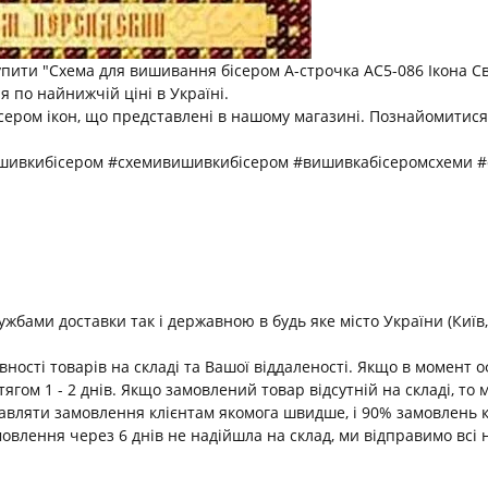
упити "Схема для вишивання бісером А-строчка АС5-086 Ікона 
 по найнижчій ціні в Україні.
ісером ікон, що представлені в нашому магазині. Познайомитися
ишивкибісером #схемивишивкибісером #вишивкабісеромсхеми 
ами доставки так і державною в будь яке місто України (Київ, В
ності товарів на складі та Вашої віддаленості. Якщо в момент 
ягом 1 - 2 днів. Якщо замовлений товар відсутній на складі, т
равляти замовлення клієнтам якомога швидше, і 90% замовлень 
амовлення через 6 днів не надійшла на склад, ми відправимо всі 