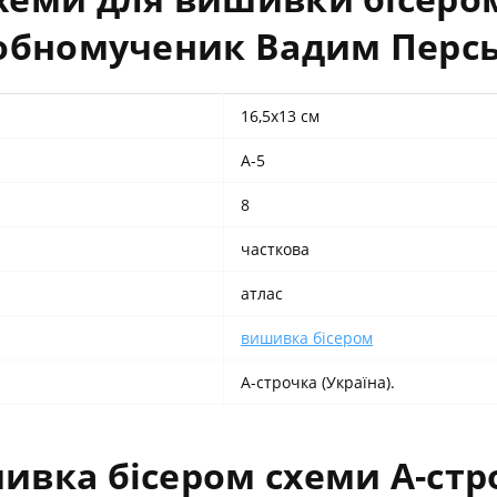
добномученик Вадим Перс
16,5х13 см
А-5
8
часткова
атлас
вишивка бісером
А-строчка (Україна).
вка бісером схеми А-стро