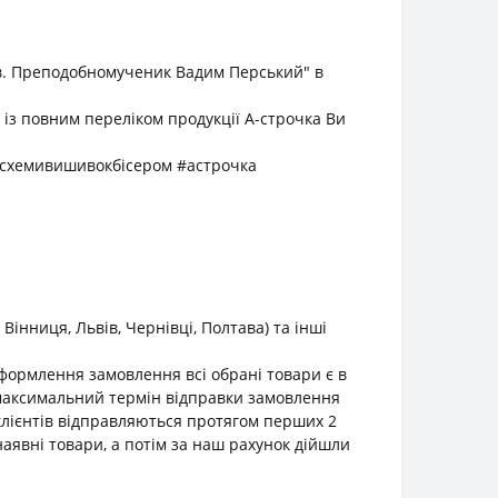
Св. Преподобномученик Вадим Перський" в
 із повним переліком продукції А-строчка Ви
#схемивишивокбісером #астрочка
інниця, Львів, Чернівці, Полтава) та інші
оформлення замовлення всі обрані товари є в
о максимальний термін відправки замовлення
клієнтів відправляються протягом перших 2
наявні товари, а потім за наш рахунок дійшли