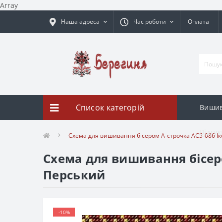
Array
Наша адреса
Час роботи
Оплата
Список категорій
Вишив
Відгук
Схема для вишивання бісером А-строчка АС5-086 
Схема для вишивання бісер
Перський
-10%