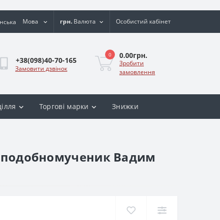
Мова
грн.
Валюта
Особистий кабінет
0.00грн.
0
+38(098)40-70-165
Зробити
Замовити дзвінок
замовлення
ділля
Торгові марки
Знижки
Преподобномученик Вадим