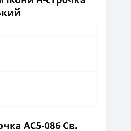
ький
чка АС5-086 Св.