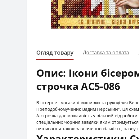
Огляд товару
Доставка та оплата
Опис: Ікони бісер
строчка АС5-086
В інтернет магазині вишивки та рукоділля Бер
Преподобномученик Вадим Перський". Ця схема ф
А-строчка дає можливість у вільний від роботи
спеціальних чорнил завдяки яким отримується
вишивання також зазначенно кількість, назву та
Характеристики: С