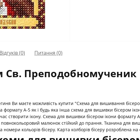
Відгуків (0)
Питання
(0)
ом Св. Преподобномученик
егиня Ви маєте можливість купити "Схема для вишивання бісером
ормату А-5 як і будь яка інша схема для вишивки бісером ікони
 час створити ікону. Схема для вишивки бісером ікони формату 
 повнокольоровий малюнок стійкий до прання. Тканина для виши
 номери кольорів бісеру. Карта колборів бісеру розроблена на ос
хеми для вишивки бісером