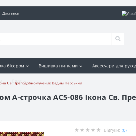
Доставка
ка бісером
Вишивка нитками
Аксесуари для руко
и
Блог
Ікона Св. Преподобномученик Вадим Перський
ом А-строчка АС5-086 Ікона Св. 
Відгуки:
(0)