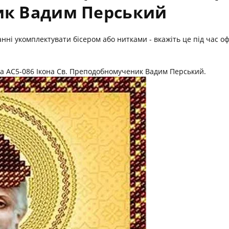
к Вадим Перський
жанні укомплектувати бісером або нитками - вкажіть це під час
ка АС5-086 Ікона Св. Преподобномученик Вадим Перський.