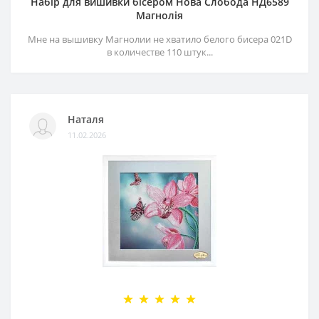
Набір для вишивки бісером Нова Слобода НД6589
Магнолія
Мне на вышивку Магнолии не хватило белого бисера 021D
в количестве 110 штук...
Наталя
11.02.2026