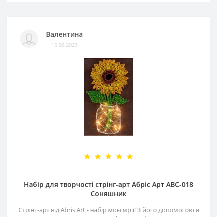
Валентина
15.06.2023
Набір для творчості стрінг-арт Абріс Арт АВС-018
Соняшник
Стрінг-арт від Abris Art - набір моєї мрії! З його допомогою я