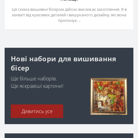
Ця схема вишивки бісером дійсно викликає захоплення. Я в
захваті від красивих деталей і вишуканого дизайну, які вона
пропонує. ..
Нові набори для вишивання
бісер
Ще більше наборів.
Ще яскравіші картини!
Дивитись усе