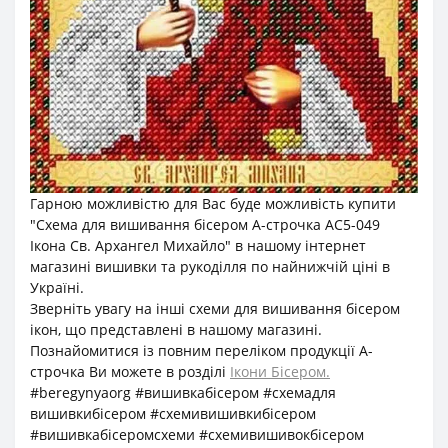
Гарною можливістю для Вас буде можливість купити
"Схема для вишивання бісером А-строчка АС5-049
Ікона Св. Архангел Михайло" в нашому інтернет
магазині вишивки та рукоділля по найнижчій ціні в
Україні.
Зверніть увагу на інші схеми для вишивання бісером
ікон, що представлені в нашому магазині.
Познайомитися із повним переліком продукції А-
строчка Ви можете в розділі
Ікони Бісером.
#beregynyaorg #вишивкабісером #схемадля
вишивкибісером #схемивишивкибісером
#вишивкабісеромсхеми #схемивишивокбісером