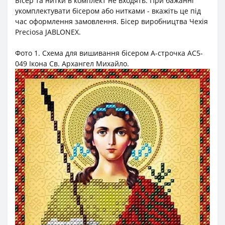
Бісер та нитки в комплект не входять. При бажанні
укомплектувати бісером або нитками - вкажіть це під
час оформлення замовлення. Бісер виробництва Чехія
Preciosa JABLONEX.
Фото 1. Схема для вишивання бісером А-строчка АС5-
049 Ікона Св. Архангел Михайло.