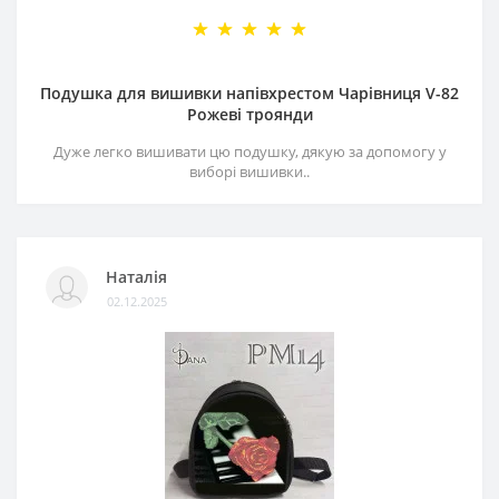
Подушка для вишивки напівхрестом Чарівниця V-82
Рожеві троянди
Дуже легко вишивати цю подушку, дякую за допомогу у
виборі вишивки..
Наталія
02.12.2025