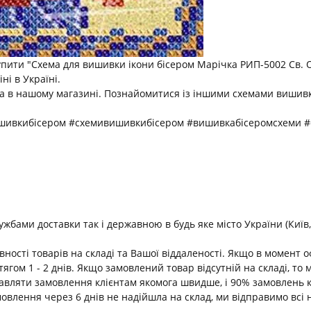
пити "Схема для вишивки ікони бісером Марічка РИП-5002 Св. 
ні в Україні.
ка в нашому магазині. Познайомитися із іншими схемами вишив
ишивкибісером #схемивишивкибісером #вишивкабісеромсхеми 
ами доставки так і державною в будь яке місто України (Київ, В
ності товарів на складі та Вашої віддаленості. Якщо в момент 
ягом 1 - 2 днів. Якщо замовлений товар відсутній на складі, т
равляти замовлення клієнтам якомога швидше, і 90% замовлень 
амовлення через 6 днів не надійшла на склад, ми відправимо всі 