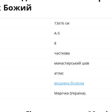
к Божий
13х16 см
А-5
8
часткова
монастирський шов
атлас
вишивка бісером
Марічка (Україна).