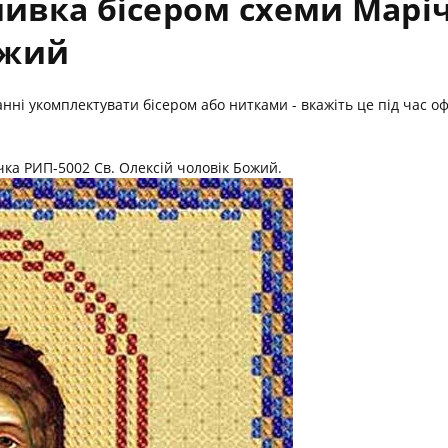
ивка бісером схеми Маріч
ожий
жанні укомплектувати бісером або нитками - вкажіть це під час
чка РИП-5002 Св. Олексій чоловік Божий.