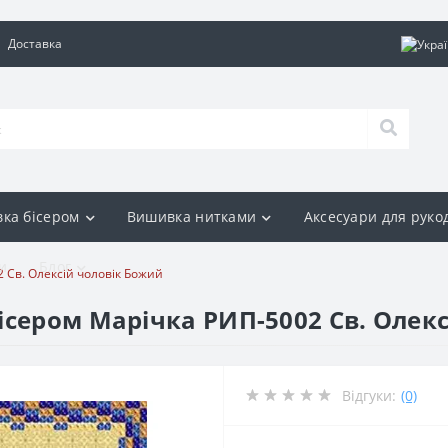
Доставка
ка бісером
Вишивка нитками
Аксесуари для руко
и
Блог
 Св. Олексій чоловік Божий
ісером Марічка РИП-5002 Св. Олек
Відгуки:
(0)