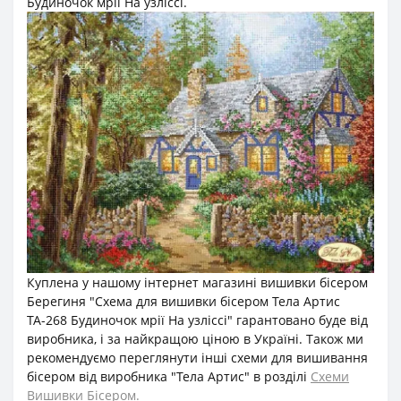
Будиночок мрії На узліссі.
Куплена у нашому інтернет магазині вишивки бісером
Берегиня "Cхема для вишивки бісером Тела Артис
ТА-268 Будиночок мрії На узліссі" гарантовано буде від
виробника, і за найкращою ціною в Україні. Також ми
рекомендуємо переглянути інші схеми для вишивання
бісером від виробника "Тела Артис" в розділі
Схеми
Вишивки Бісером.