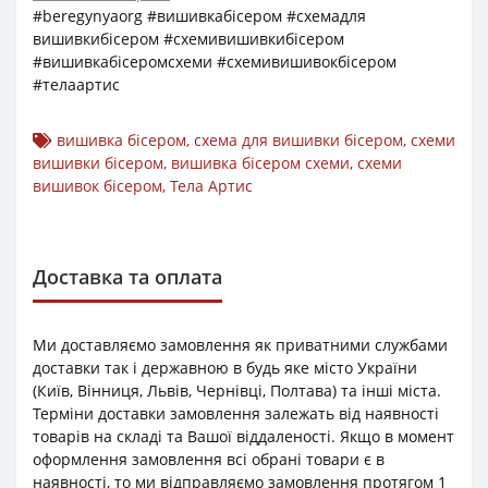
#beregynyaorg #вишивкабісером #схемадля
вишивкибісером #схемивишивкибісером
#вишивкабісеромсхеми #схемивишивокбісером
#телаартис
вишивка бісером
,
схема для вишивки бісером
,
схеми
вишивки бісером
,
вишивка бісером схеми
,
схеми
вишивок бісером
,
Тела Артис
Доставка та оплата
Ми доставляємо замовлення як приватними службами
доставки так і державною в будь яке місто України
(Київ, Вінниця, Львів, Чернівці, Полтава) та інші міста.
Терміни доставки замовлення залежать від наявності
товарів на складі та Вашої віддаленості. Якщо в момент
оформлення замовлення всі обрані товари є в
наявності, то ми відправляємо замовлення протягом 1