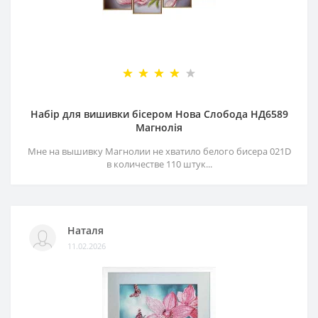
Набір для вишивки бісером Нова Слобода НД6589
Магнолія
Мне на вышивку Магнолии не хватило белого бисера 021D
в количестве 110 штук...
Наталя
11.02.2026