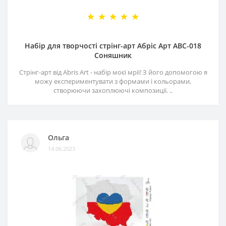
Набір для творчості стрінг-арт Абріс Арт АВС-018
Соняшник
Стрінг-арт від Abris Art - набір моєї мрії! З його допомогою я
можу експериментувати з формами і кольорами,
створюючи захоплюючі композиції. ..
Ольга
14.06.2023