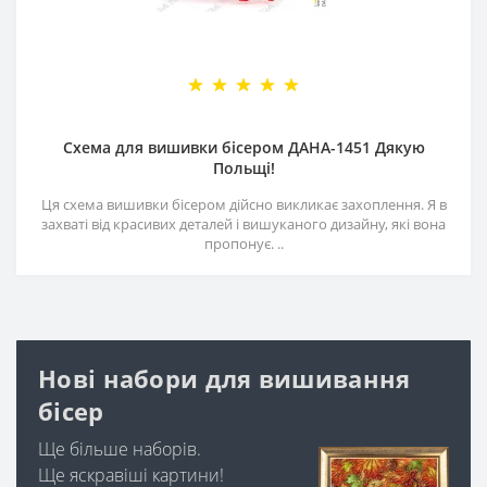
Схема для вишивки бісером ДАНА-1451 Дякую
Польщі!
Ця схема вишивки бісером дійсно викликає захоплення. Я в
захваті від красивих деталей і вишуканого дизайну, які вона
пропонує. ..
Нові набори для вишивання
бісер
Ще більше наборів.
Ще яскравіші картини!