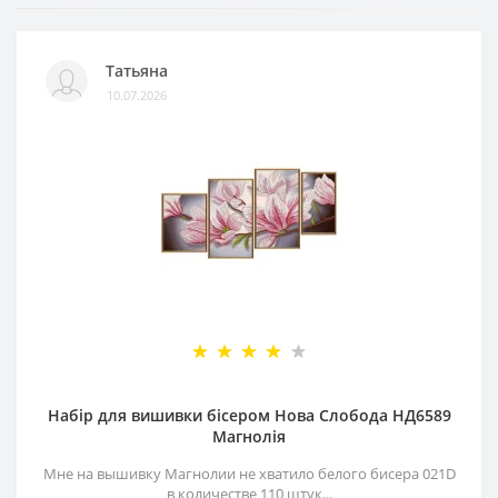
Татьяна
10.07.2026
Набір для вишивки бісером Нова Слобода НД6589
Магнолія
Мне на вышивку Магнолии не хватило белого бисера 021D
в количестве 110 штук...