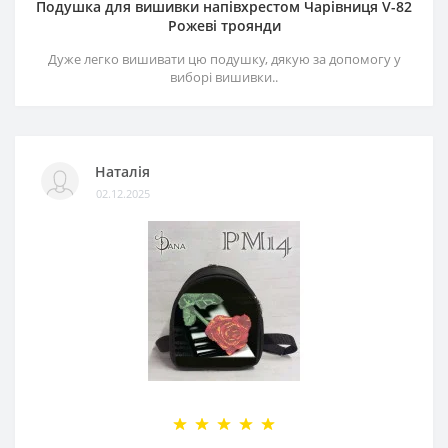
Подушка для вишивки напівхрестом Чарівниця V-82
Рожеві троянди
Дуже легко вишивати цю подушку, дякую за допомогу у
виборі вишивки..
Наталія
02.12.2025