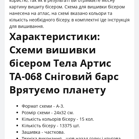
користю, так як в результаті Ви отримаєте якісну
картину вишиту бісером. Схема для вишивки бісером
нанесена на атлас, на схемі вказано кольори та
кількість необхідного бісеру, в комплектні іде інструкція
для вишивання.
Характеристики:
Схеми вишивки
бісером Тела Артис
ТА-068 Сніговий барс
Врятуємо планету
Формат схеми - А-3.
Розмір схеми - 24х32 см.
Кількість кольорів бісеру - 15 кол.
Кількість бісеру - 13375 шт.
Зашивка - часткова.
Техніка виконання - шов назад голку і кругова