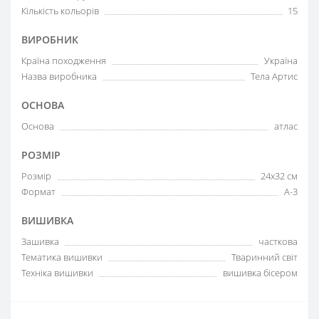
Кількість кольорів
15
ВИРОБНИК
Країна походження
Україна
Назва виробника
Тела Артис
ОСНОВА
Основа
атлас
РОЗМІР
Розмір
24х32 см
Формат
A-3
ВИШИВКА
Зашивка
часткова
Тематика вишивки
Тваринний світ
Техніка вишивки
вишивка бісером