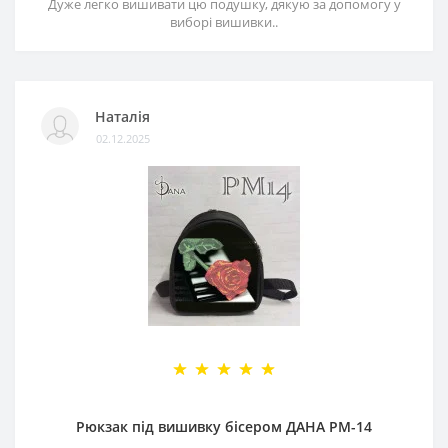
Дуже легко вишивати цю подушку, дякую за допомогу у
виборі вишивки..
Наталія
02.12.2025
Рюкзак під вишивку бісером ДАНА РМ-14