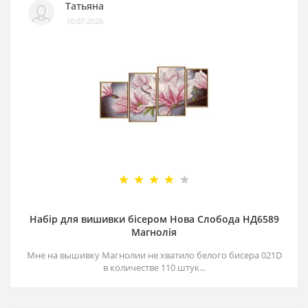
Татьяна
10.07.2026
Набір для вишивки бісером Нова Слобода НД6589
Магнолія
Мне на вышивку Магнолии не хватило белого бисера 021D
в количестве 110 штук...