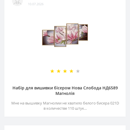
10.07.2026
Набір для вишивки бісером Нова Слобода НД6589
Магнолія
Мне на вышивку Магнолии не хватило белого бисера 021D
в количестве 110 штук...