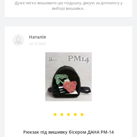
Дуже легко вишивати цю подушку, дякую за допомогу у
виборі вишивки..
Наталія
02.12.2025
Рюкзак під вишивку бісером ДАНА РМ-14