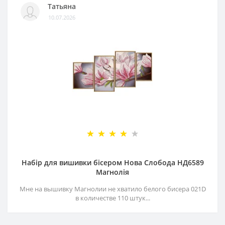
Татьяна
10.07.2026
Набір для вишивки бісером Нова Слобода НД6589
Магнолія
Мне на вышивку Магнолии не хватило белого бисера 021D
в количестве 110 штук...