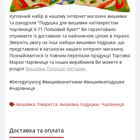
Куплений набір в нашому інтернет магазині вишивки
та рукоділля "Подушка для вишивки напівхрестом
Чарівниця V-71 Польовий букет" Ви гарантовано
отримаєте із доставкою та найнижчою ціною в Україні.
Зверніть увагу на інші набори вишивки подушки, що
представлені в каталогах нашого інтернет магазину.
Познайомитися із повним переліком продукції Торгової
Марки Чарівниця та інших виробників Ви можете в
розділі
Вишивки Подушок Нитками.
#beregynyaorg #вишивканитками #вишивкаподушки
#чарівниця
вишивка півхреста
,
вишивка подушки
,
Чарівниця
Доставка та оплата