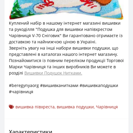
Куплений набір в нашому інтернет магазині вишивки
та рукоділля "Подушка для вишивки напівхрестом
Чарівниця V-70 Сніговик" Ви гарантовано отримаєте із
доставкою та найнижчою ціною в Україні.
Зверніть увагу на інші набори вишивки подушки, що
представлені в каталогах нашого інтернет магазину.
Познайомитися із повним переліком продукції Торгової
Марки Чарівниця та інших виробників Ви можете в
розділі
Вишивки Подушок Нитками.
#beregynyaorg #вишивканитками #вишивкаподушки
#чарівниця
вишивка півхреста
,
вишивка подушки
,
Чарівниця
Характеристики