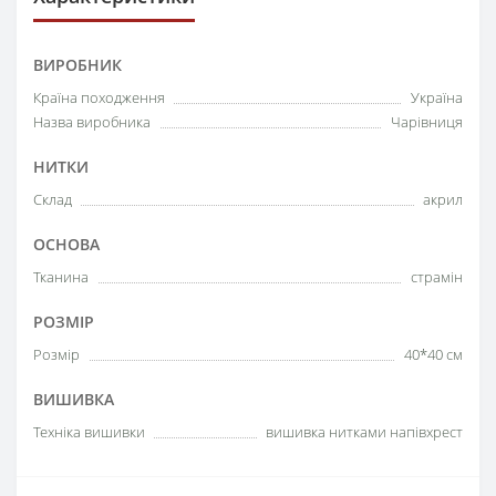
ВИРОБНИК
Країна походження
Україна
Назва виробника
Чарівниця
НИТКИ
Склад
акрил
ОСНОВА
Тканина
страмін
РОЗМІР
Розмір
40*40 см
ВИШИВКА
Техніка вишивки
вишивка нитками напівхрест