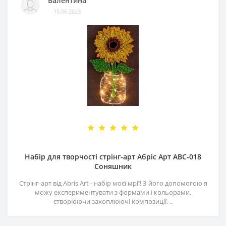
Валентина
15.06.2023
Набір для творчості стрінг-арт Абріс Арт АВС-018
Соняшник
Стрінг-арт від Abris Art - набір моєї мрії! З його допомогою я
можу експериментувати з формами і кольорами,
створюючи захоплюючі композиції. ..