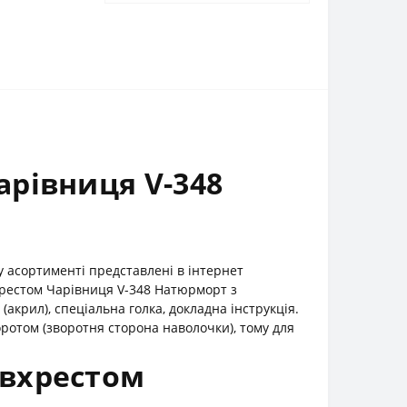
рівниця V-348
 асортименті представлені в інтернет
хрестом Чарівниця V-348 Натюрморт з
крил), спеціальна голка, докладна інструкція.
отом (зворотня сторона наволочки), тому для
івхрестом