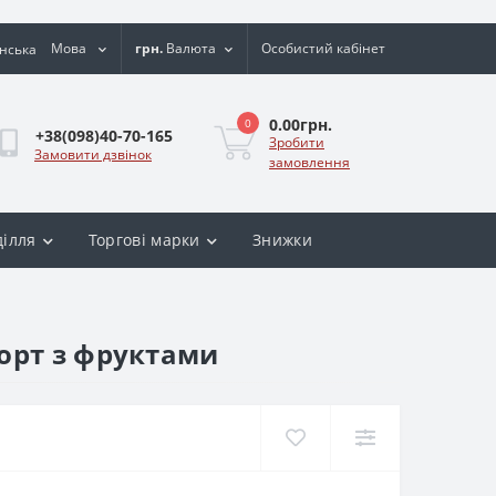
Мова
грн.
Валюта
Особистий кабінет
0.00грн.
0
+38(098)40-70-165
Зробити
Замовити дзвінок
замовлення
ділля
Торгові марки
Знижки
орт з фруктами