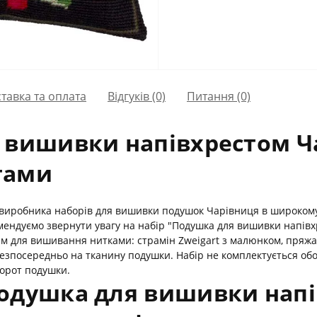
тавка та оплата
Відгуків (0)
Питання
(0)
 вишивки напівхрестом Ча
тами
 виробника наборів для вишивки подушок Чарівниця в широкому
омендуємо звернути увагу на набір "Подушка для вишивки напів
 для вишивання нитками: страмін Zweigart з малюнком, пряжа (а
зпосередньо на тканину подушки. Набір не комплектується обор
борот подушки.
Подушка для вишивки нап