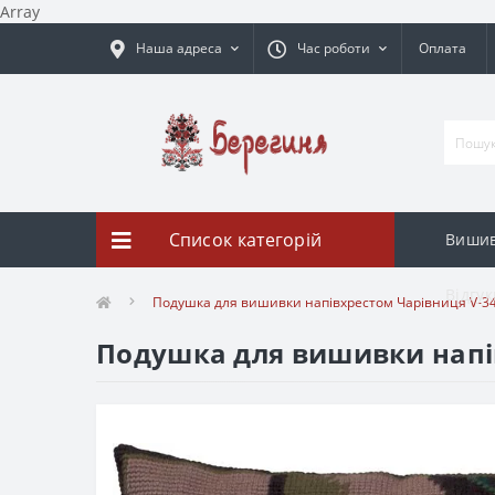
Array
Наша адреса
Час роботи
Оплата
Список категорій
Вишив
Відгук
Подушка для вишивки напівхрестом Чарівниця V-3
Подушка для вишивки напі