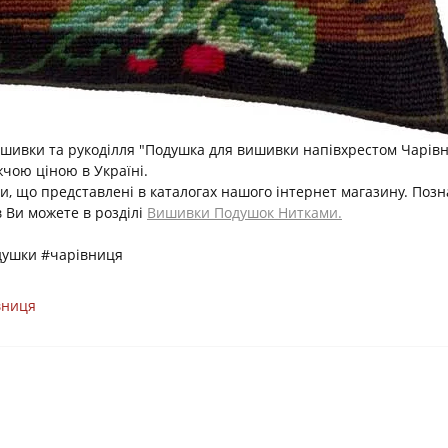
ишивки та рукоділля "Подушка для вишивки напівхрестом Чарів
чою ціною в Україні.
и, що представлені в каталогах нашого інтернет магазину. Позн
 Ви можете в розділі
Вишивки Подушок Нитками.
душки #чарівниця
вниця