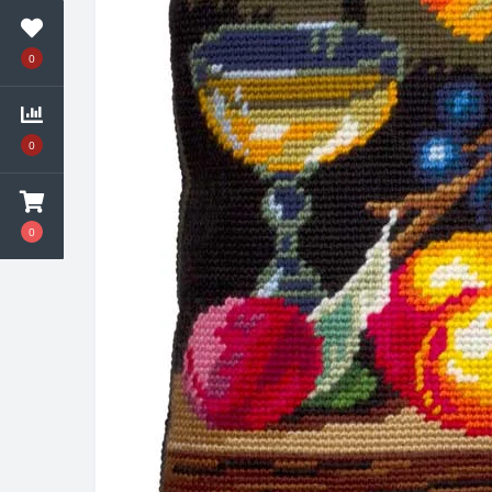
0
0
0