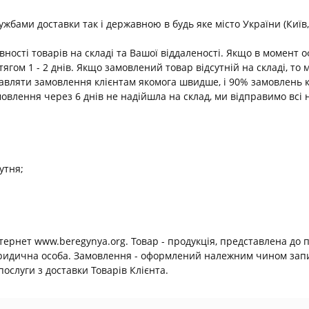
ами доставки так і державною в будь яке місто України (Київ, В
ності товарів на складі та Вашої віддаленості. Якщо в момент 
ягом 1 - 2 днів. Якщо замовлений товар відсутній на складі, т
равляти замовлення клієнтам якомога швидше, і 90% замовлень 
амовлення через 6 днів не надійшла на склад, ми відправимо всі 
утня;
нтернет www.beregynya.org. Товар - продукція, представлена до 
юридична особа. Замовлення - оформлений належним чином запит
ослуги з доставки Товарів Клієнта.