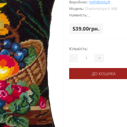
Виробник:
ЧАРІВНИЦЯ
Модель:
Charіvnytsya V-348
Наявність:
_
539.00грн.
Кількість:
-
+
ДО КОШИКА