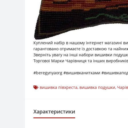
Куплений набір в нашому інтернет магазині в
гарантовано отримаєте із доставкою та найниж
Зверніть увагу на інші набори вишивки подушк
Торгової Марки Чарівниця та інших виробників
#beregynyaorg #вишивканитками #вишивкапо
вишивка півхреста
,
вишивка подушки
,
Чарі
Характеристики