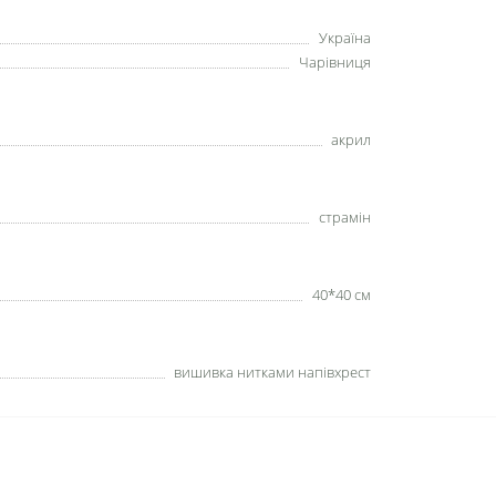
Україна
Чарівниця
акрил
страмін
40*40 см
вишивка нитками напівхрест