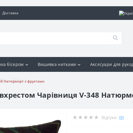
Доставка
ка бісером
Вишивка нитками
Аксесуари для руко
и
Блог
48 Натюрморт з фруктами
вхрестом Чарівниця V-348 Натюрм
Відгуки:
(0)