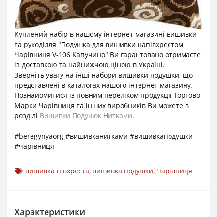
Куплений набір в нашому інтернет магазині вишивки
та рукоділля "Подушка для вишивки напівхрестом
Чарівниця V-106 Капучино" Ви гарантовано отримаєте
із доставкою та найнижчою ціною в Україні.
Зверніть увагу на інші набори вишивки подушки, що
представлені в каталогах нашого інтернет магазину.
Познайомитися із повним переліком продукції Торгової
Марки Чарівниця та інших виробників Ви можете в
розділі
Вишивки Подушок Нитками.
#beregynyaorg #вишивканитками #вишивкаподушки
#чарівниця
вишивка півхреста
,
вишивка подушки
,
Чарівниця
Характеристики