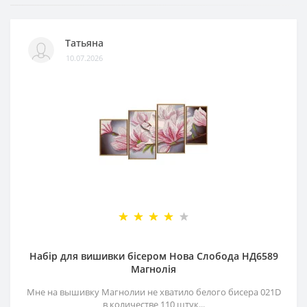
Татьяна
10.07.2026
Набір для вишивки бісером Нова Слобода НД6589
Магнолія
Мне на вышивку Магнолии не хватило белого бисера 021D
в количестве 110 штук...