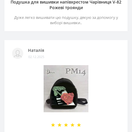
Подушка для вишивки напівхрестом Чарівниця V-82
Рожеві троянди
Дуже легко вишивати цю подушку, дякую за допомогу у
виборі вишивки..
Наталія
02.12.2025