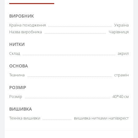
ВИРОБНИК
Країна походження
Україна
Назва виробника
Чарівниця
НИТКИ
Склад
акрил
ОСНОВА
Тканина
страмін
РОЗМІР
Розмір
40*40 см
ВИШИВКА
Техніка вишивки
вишивка нитками напівхрест