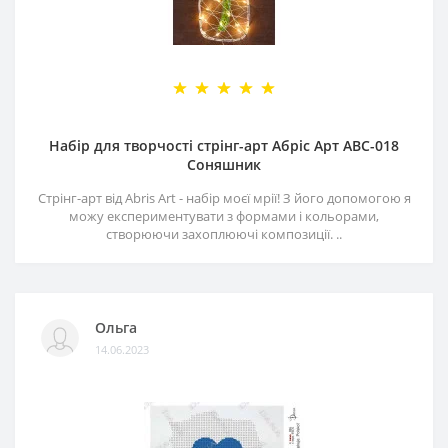
Набір для творчості стрінг-арт Абріс Арт АВС-018
Соняшник
Стрінг-арт від Abris Art - набір моєї мрії! З його допомогою я
можу експериментувати з формами і кольорами,
створюючи захоплюючі композиції. ..
Ольга
14.06.2023