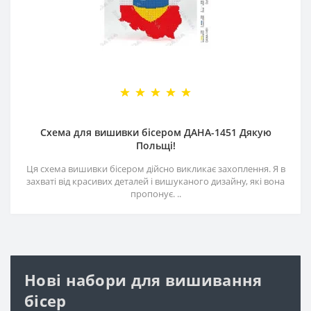
Схема для вишивки бісером ДАНА-1451 Дякую
Польщі!
Ця схема вишивки бісером дійсно викликає захоплення. Я в
захваті від красивих деталей і вишуканого дизайну, які вона
пропонує. ..
Нові набори для вишивання
бісер