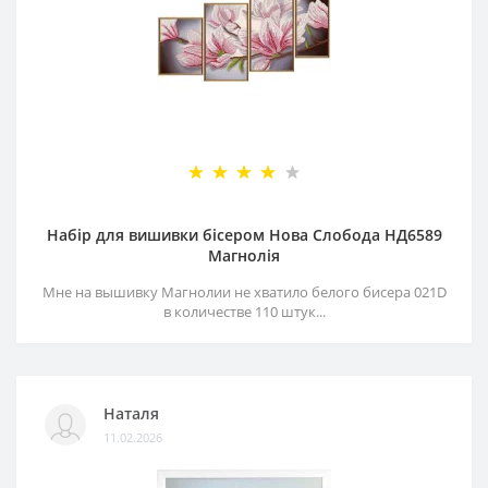
Набір для вишивки бісером Нова Слобода НД6589
Магнолія
Мне на вышивку Магнолии не хватило белого бисера 021D
в количестве 110 штук...
Наталя
11.02.2026