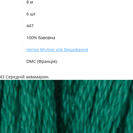
8 м
6 шт
447
100% бавовна
Нитки Муліне для Вишивання
DMC (Франція).
43 Середній аквамарин.