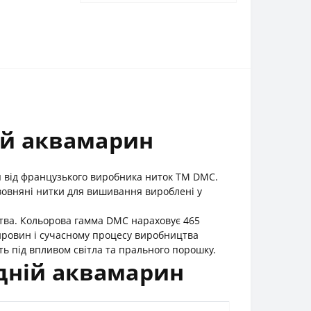
ій аквамарин
я від французького виробника ниток ТМ DMC.
вовняні нитки для вишивання вироблені у
цтва. Кольорова гамма DMC нараховує 465
сировин і сучасному процесу виробництва
ь під впливом світла та прального порошку.
дній аквамарин