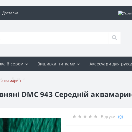
Доставка
ка бісером
Вишивка нитками
Аксесуари для руко
и
Блог
й аквамарин
вняні DMC 943 Середній аквамари
Відгуки:
(0)