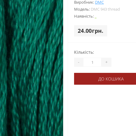
Виробник:
DMC
Модель:
DMC 943 thread
Наявність:
_
24.00грн.
Кількість:
-
+
ДО КОШИКА