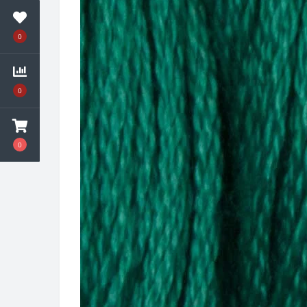
0
0
0