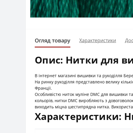
Огляд товару
Характеристики
Дос
Опис: Нитки для в
В інтернет магазині вишивки та рукоділля Бер
На ринку рукоділля представлено велику кільк
Франції.
Особливістю ниток муліне DMC для вишивки та 
кольорів, нитки DMC виробляють з довоговолок
виходить міцна шестипрядна нитка. Використан
Характеристики: Н