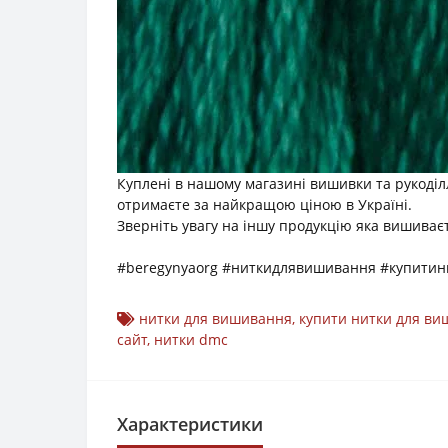
Куплені в нашому магазині вишивки та рукоді
отримаєте за найкращою ціною в Україні.
Зверніть увагу на іншу продукцію яка вишиває
#beregynyaorg #ниткидлявишивання #купити
нитки для вишивання
,
купити нитки для в
сайт
,
нитки dmc
Характеристики