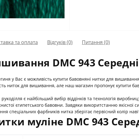
тавка та оплата
Відгуків (0)
Питання
(0)
ишивання DMC 943 Середн
егиня у Вас є можливість купити бавовняні нитки для вишиванн
ість ниток для вишивання, але наш магазин пропонує купити ба
рукоділля є найбільший вибір віддінків та технологія виробни
нистої єгипетського бавовни. Завдяки викоритстанню якісної 
ня спеціальних фарбників нитка зберігає первісний колір навіт
итки муліне DMC 943 Сере