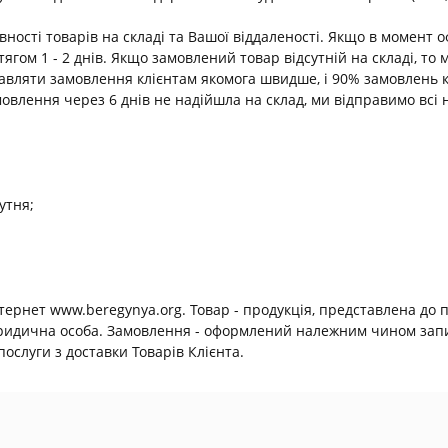
ності товарів на складі та Вашої віддаленості. Якщо в момент 
ягом 1 - 2 днів. Якщо замовлений товар відсутній на складі, т
равляти замовлення клієнтам якомога швидше, і 90% замовлень 
амовлення через 6 днів не надійшла на склад, ми відправимо всі 
утня;
нтернет www.beregynya.org. Товар - продукція, представлена до 
юридична особа. Замовлення - оформлений належним чином запит
ослуги з доставки Товарів Клієнта.