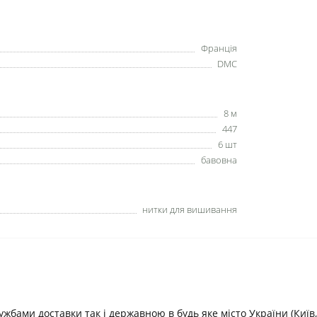
Франція
DMC
8 м
447
6 шт
бавовна
нитки для вишивання
ами доставки так і державною в будь яке місто України (Київ, В