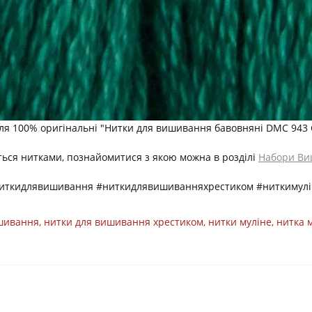
лля 100% оригінальні "Нитки для вишивання бавовняні DMC 943
ться нитками, познайомитися з якою можна в розділі
Набори Ви
ниткидлявишивання #ниткидлявишиванняхрестиком #ниткимулі
ишивання
,
нитки для вишивання хрестиком
,
нитки муліне
,
нитка 