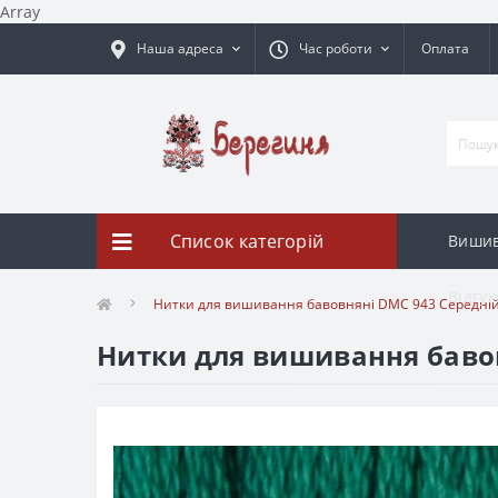
Array
Наша адреса
Час роботи
Оплата
Список категорій
Вишив
Відгук
Нитки для вишивання бавовняні DMC 943 Середні
Нитки для вишивання баво