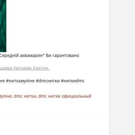
 Середній аквамарин" Ви гарантовано
шивка Нитками Картин.
не #ниткамуліне #dmcнитки #ниткиdmc
муліне
,
dmc нитки
,
dmc нитки официальный