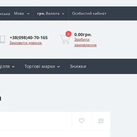
Мова
грн.
Валюта
Особистий кабінет
0.00грн.
0
+38(098)40-70-165
Зробити
Замовити дзвінок
замовлення
ділля
Торгові марки
Знижки
н