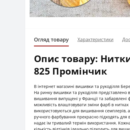
Огляд товару
Характеристики
Дос
Опис товару: Нитк
825 Промінчик
В інтернет магазині вишивки та рукоділля Бер
На ринку вишивки та рукоділля представлено в
вишивання випущені у Франції та забарвлені ф
можливість влаштовувати зміни фарб в нитках 
використовуються для вишивання семплерів, ав
ручного фарбування прекрасно підходять для ви
надає їм тривалий термін використання. Кожна
кількість відтінків ідеально підходить для виш