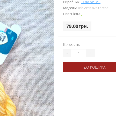
Виробник:
ТЕЛА АРТИС
Модель:
Tela Artis 825 thread
Наявність:
_
79.00грн.
Кількість:
-
+
ДО КОШИКА