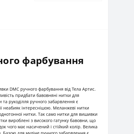
ного фарбування
шивки DMC ручного фарбування від Тела Артис.
ливість придбати бавовняні нитки для
 та рукоділля ручного забарвлення є
її неабияк інтереснішою. Меланжеві нитки
однотонної нитки. Так само нитки для вишивки
тки вироблені з високого гатунку бавовни, що
к чого має насичений і стійкий колір. Велика
ів. Базою для муліне ручного забарвлення є