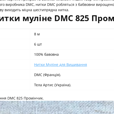
кого виробника DMC, нитки DMC робляться з бабвовни вирощеної
тву виходить міцна шестипрядна нитка.
итки муліне DMC 825 Про
8 м
6 шт
100% бавовна
Нитки Муліне для Вишивання
DMC (Франція).
Тела Артис (Україна).
ання DMC 825 Промінчик.