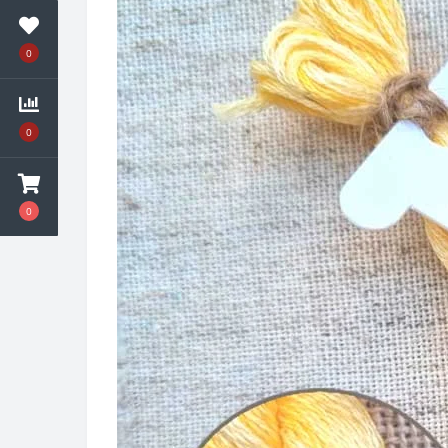
0
0
0