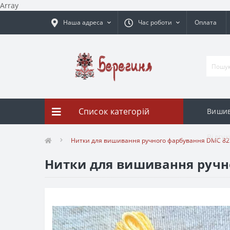
Array
Наша адреса
Час роботи
Оплата
Список категорій
Вишив
Відгук
Нитки для вишивання ручного фарбування DMC 82
Нитки для вишивання ручн