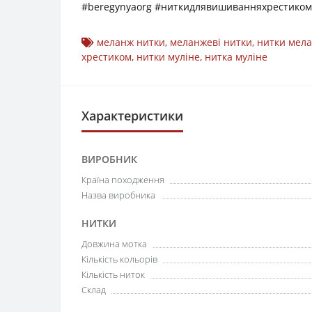
#beregynyaorg #ниткидлявишиванняхрестико
меланж нитки
,
меланжеві нитки
,
нитки мел
хрестиком
,
нитки муліне
,
нитка муліне
Характеристики
ВИРОБНИК
Країна походження
Назва виробника
НИТКИ
Довжина мотка
Кількість кольорів
Кількість ниток
Склад