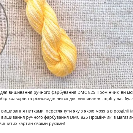
для вишивання ручного фарбування DMC 825 Промінчик' ви може
ір кольорів та різновидів ниток для вишивання, щоб у вас бул
 вишивання нитками, переглянути яку з якою можна в розділі
На
я вишивання ручного фарбування DMC 825 Промінчик' в магазині
ишитих картин своїми руками!