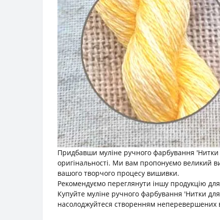
Придбавши муліне ручного фарбування 'Нитки 
оригінальності. Ми вам пропонуємо великий виб
вашого творчого процесу вишивки.
Рекомендуємо переглянути іншу продукцію для
Купуйте муліне ручного фарбування 'Нитки дл
насолоджуйтеся створенням неперевершених в