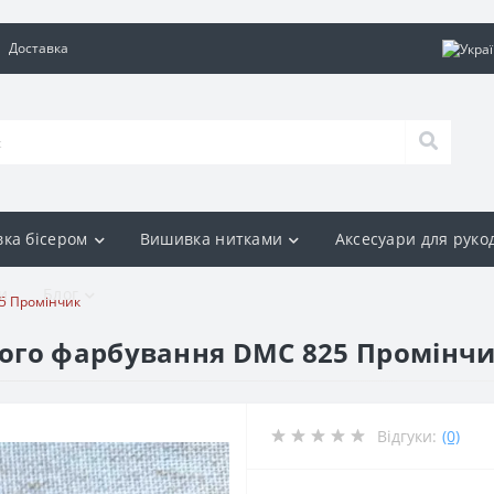
Доставка
ка бісером
Вишивка нитками
Аксесуари для руко
и
Блог
5 Промінчик
ого фарбування DMC 825 Промінч
Відгуки:
(0)