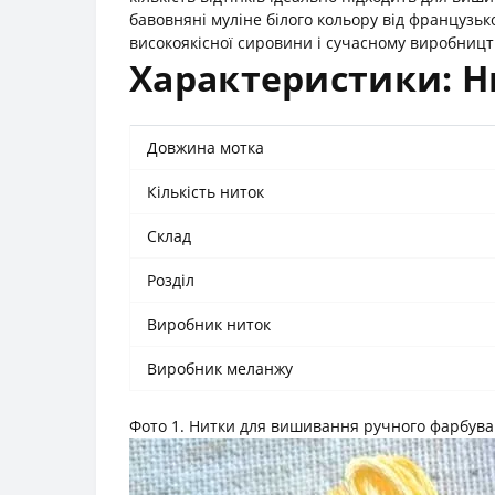
бавовняні муліне білого кольору від французь
високоякісної сировини і сучасному виробниц
Характеристики: Н
Довжина мотка
Кількість ниток
Склад
Розділ
Виробник ниток
Виробник меланжу
Фото 1. Нитки для вишивання ручного фарбув