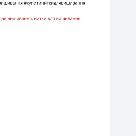
явишивання #купитиниткидлявишивання
 для вишивання
,
нитки для вишивання