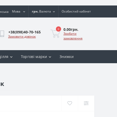
Мова
грн.
Валюта
Особистий кабінет
0.00грн.
0
+38(098)40-70-165
Зробити
Замовити дзвінок
замовлення
ділля
Торгові марки
Знижки
ик