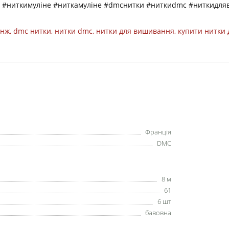
м #ниткимуліне #ниткамуліне #dmcнитки #ниткиdmc #ниткидл
анж
,
dmc нитки
,
нитки dmc
,
нитки для вишивання
,
купити нитки
Франція
DMC
8 м
61
6 шт
бавовна