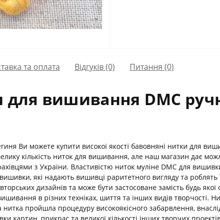
тавка та оплата
Відгуків (0)
Питання
(0)
и для вишивання DMC руч
егиня Ви можете купити високої якості бавовняні нитки для ви
елику кількість ниток для вишивання, але наш магазин дає мож
ахівцями з України. Властивістю ниток муліне DMC для вишивки
вишивки, які надають вишивці раритетного вигляду та роблять 
торських дизайнів та може бути застосоване замість будь якої 
шивання в різних техніках, шиття та інших видів творчості. Ни
 нитка пройшла процедуру високоякісного забарвлення, внаслідо
ивки картин, прикрас та великої кількості інших творчих проект