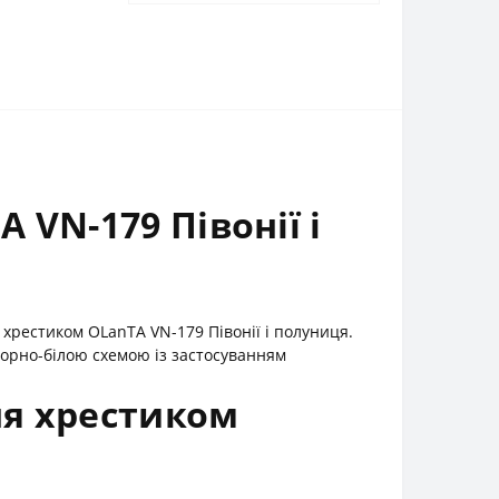
VN-179 Півонії і
хрестиком OLanTА VN-179 Півонії і полуниця.
орно-білою схемою із застосуванням
ня хрестиком