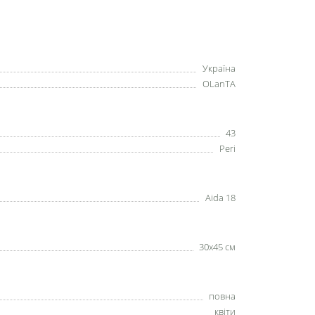
Україна
OLanTА
43
Peri
Aida 18
30х45 см
повна
квіти