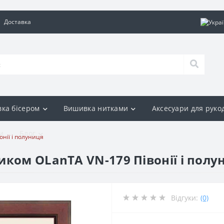
Доставка
ка бісером
Вишивка нитками
Аксесуари для руко
и
Блог
нії і полуниця
иком OLanTА VN-179 Півонії і полу
Відгуки:
(0)