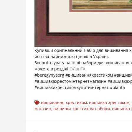
Купивши оригінальний Набір для вишивання хр
його за найнижчою ціною в Україні.
Зверніть увагу на інші набори для вишивання 
можете в розділі
ОЛанТА.
#beregynyaorg #вишиванняхрестиком #вишив
#вишивкахрестомінтернетмагазин #вишивках
#вишивкихрестикомкупитиінтернет #olanta
вишивання хрестиком
,
вишивка хрестиком
,
магазин
,
вишивка хрестиком набори
,
вишивка 