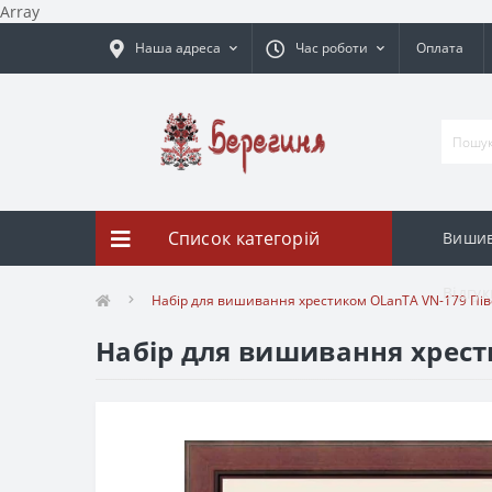
Array
Наша адреса
Час роботи
Оплата
Список категорій
Вишив
Відгук
Набір для вишивання хрестиком OLanTА VN-179 Піво
Набір для вишивання хрест