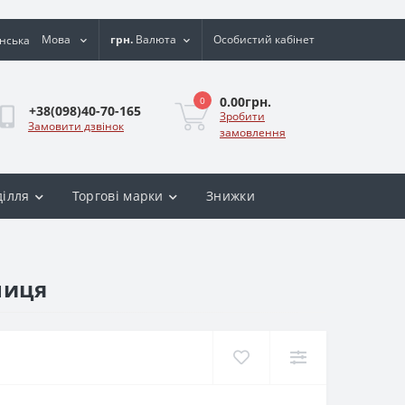
Мова
грн.
Валюта
Особистий кабінет
0.00грн.
0
+38(098)40-70-165
Зробити
Замовити дзвінок
замовлення
ділля
Торгові марки
Знижки
ниця