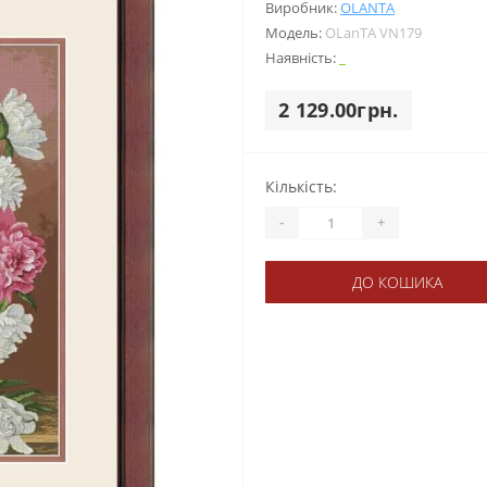
Виробник:
OLANTА
Модель:
OLanTА VN179
Наявність:
_
2 129.00грн.
Кількість:
-
+
ДО КОШИКА