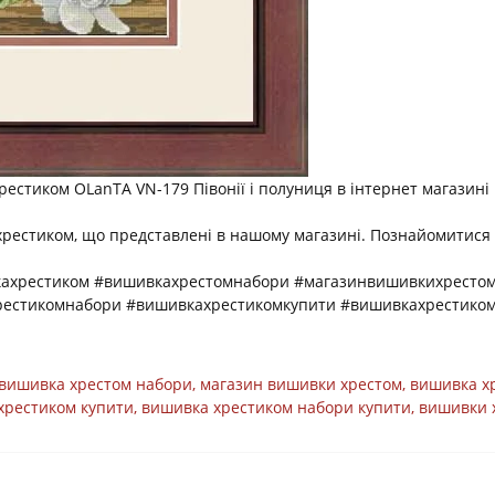
естиком OLanTА VN-179 Півонії і полуниця в інтернет магазині
хрестиком, що представлені в нашому магазині. Познайомитися
кахрестиком #вишивкахрестомнабори #магазинвишивкихрестом
рестикомнабори #вишивкахрестикомкупити #вишивкахрестико
вишивка хрестом набори
,
магазин вишивки хрестом
,
вишивка х
хрестиком купити
,
вишивка хрестиком набори купити
,
вишивки 