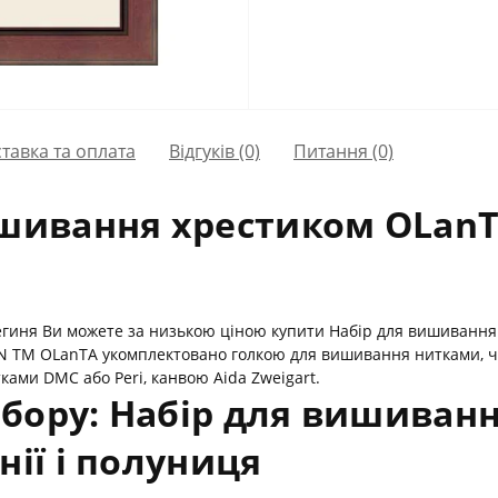
тавка та оплата
Відгуків (0)
Питання
(0)
шивання хрестиком OLanTА 
егиня Ви можете за низькою ціною купити Набір для вишивання 
N ТМ OLanTА укомплектовано голкою для вишивання нитками, ч
ками DMC або Peri, канвою Aida Zweigart.
бору: Набір для вишиван
нії і полуниця