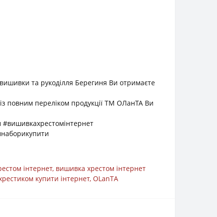
 вишивки та рукоділля Берегиня Ви отримаєте
 із повним переліком продукції ТМ ОЛанТА Ви
 #вишивкахрестомінтернет
мнаборикупити
рестом інтернет
,
вишивка хрестом інтернет
хрестиком купити інтернет
,
OLanTА