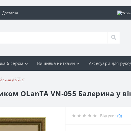
Доставка
ка бісером
Вишивка нитками
Аксесуари для руко
и
Блог
ерина у вікна
иком OLanTА VN-055 Балерина у ві
Відгуки:
(0)