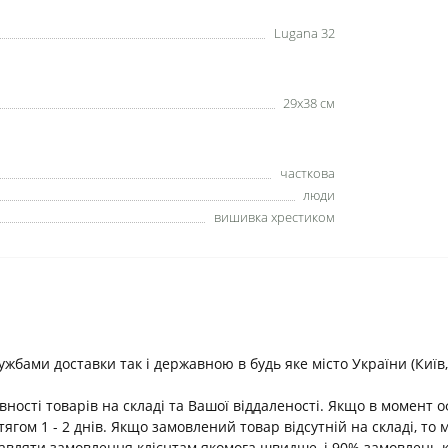
Lugana 32
29х38 см
часткова
люди
вишивка хрестиком
ами доставки так і державною в будь яке місто України (Київ, В
ності товарів на складі та Вашої віддаленості. Якщо в момент 
ягом 1 - 2 днів. Якщо замовлений товар відсутній на складі, т
равляти замовлення клієнтам якомога швидше, і 90% замовлень 