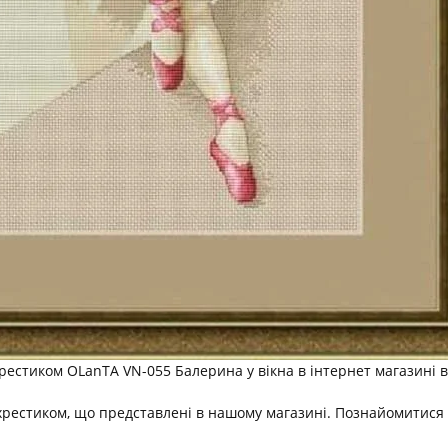
естиком OLanTА VN-055 Балерина у вікна в інтернет магазині 
хрестиком, що представлені в нашому магазині. Познайомитися