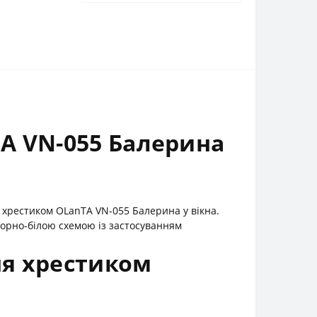
А VN-055 Балерина
 хрестиком OLanTА VN-055 Балерина у вікна.
орно-білою схемою із застосуванням
ня хрестиком