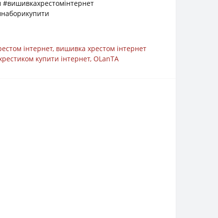
 #вишивкахрестомінтернет
мнаборикупити
рестом інтернет
,
вишивка хрестом інтернет
хрестиком купити інтернет
,
OLanTА