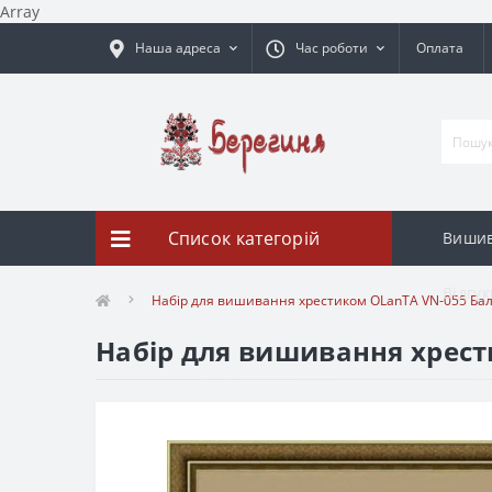
Array
Наша адреса
Час роботи
Оплата
Список категорій
Вишив
Відгук
Набір для вишивання хрестиком OLanTА VN-055 Бал
Набір для вишивання хрест