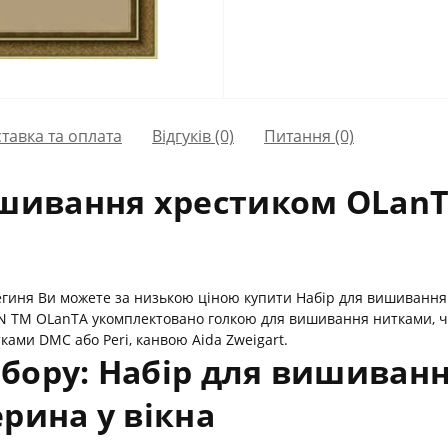
тавка та оплата
Відгуків (0)
Питання
(0)
ишивання хрестиком OLanT
егиня Ви можете за низькою ціною купити Набір для вишивання
N ТМ OLanTА укомплектовано голкою для вишивання нитками, ч
ками DMC або Peri, канвою Aida Zweigart.
бору: Набір для вишиван
рина у вікна