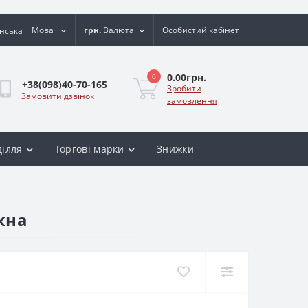
Мова
грн.
Валюта
Особистий кабінет
0.00грн.
0
+38(098)40-70-165
Зробити
Замовити дзвінок
замовлення
ділля
Торгові марки
Знижки
кна