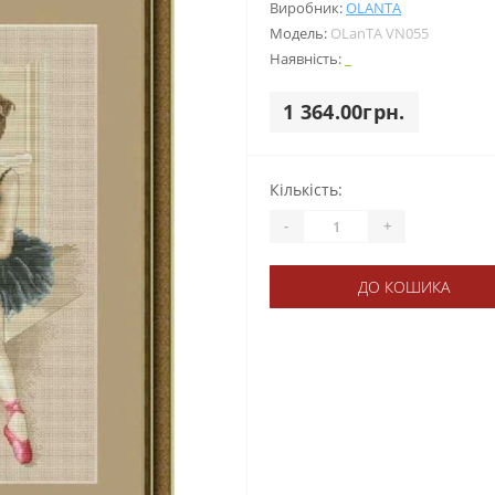
Виробник:
OLANTА
Модель:
OLanTА VN055
Наявність:
_
1 364.00грн.
Кількість:
-
+
ДО КОШИКА