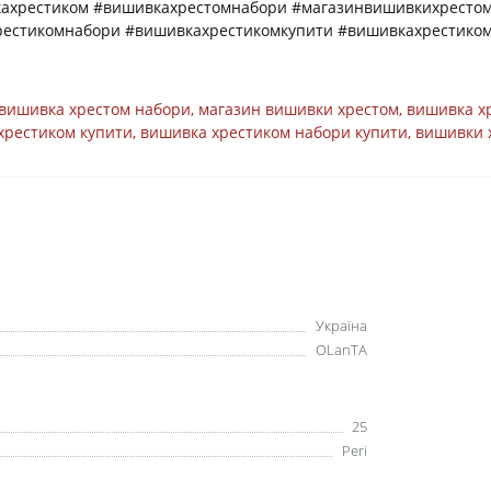
кахрестиком #вишивкахрестомнабори #магазинвишивкихрестом
рестикомнабори #вишивкахрестикомкупити #вишивкахрестико
вишивка хрестом набори
,
магазин вишивки хрестом
,
вишивка х
хрестиком купити
,
вишивка хрестиком набори купити
,
вишивки 
Україна
OLanTА
25
Peri