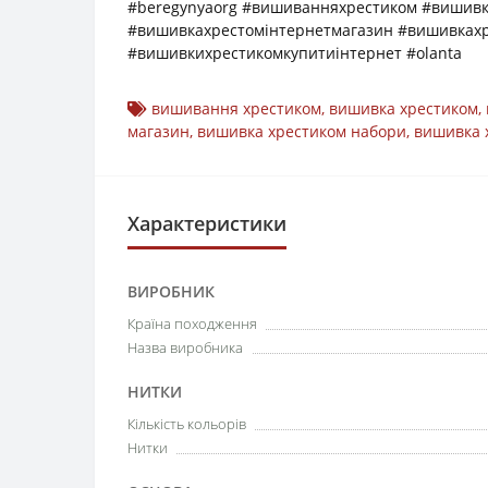
#beregynyaorg #вишиванняхрестиком #вишив
#вишивкахрестомінтернетмагазин #вишивках
#вишивкихрестикомкупитиінтернет #olanta
вишивання хрестиком
,
вишивка хрестиком
,
магазин
,
вишивка хрестиком набори
,
вишивка 
Характеристики
ВИРОБНИК
Країна походження
Назва виробника
НИТКИ
Кількість кольорів
Нитки