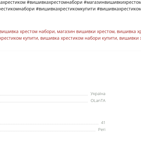
кахрестиком #вишивкахрестомнабори #магазинвишивкихрестом
рестикомнабори #вишивкахрестикомкупити #вишивкахрестико
вишивка хрестом набори
,
магазин вишивки хрестом
,
вишивка х
хрестиком купити
,
вишивка хрестиком набори купити
,
вишивки 
Україна
OLanTА
41
Peri