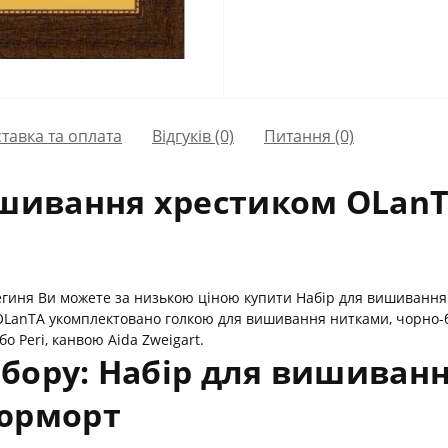
тавка та оплата
Відгуків (0)
Питання
(0)
ишивання хрестиком OLanT
региня Ви можете за низькою ціною купити Набір для вишиванн
LanTА укомплектовано голкою для вишивання нитками, чорно-б
 Peri, канвою Aida Zweigart.
бору: Набір для вишиван
тюрморт