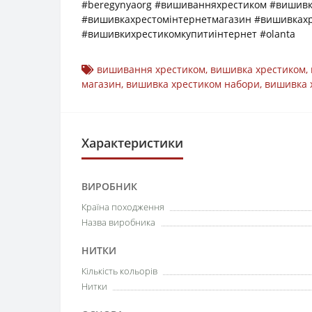
#beregynyaorg #вишиванняхрестиком #вишив
#вишивкахрестомінтернетмагазин #вишивках
#вишивкихрестикомкупитиінтернет #olanta
вишивання хрестиком
,
вишивка хрестиком
,
магазин
,
вишивка хрестиком набори
,
вишивка 
Характеристики
ВИРОБНИК
Країна походження
Назва виробника
НИТКИ
Кількість кольорів
Нитки