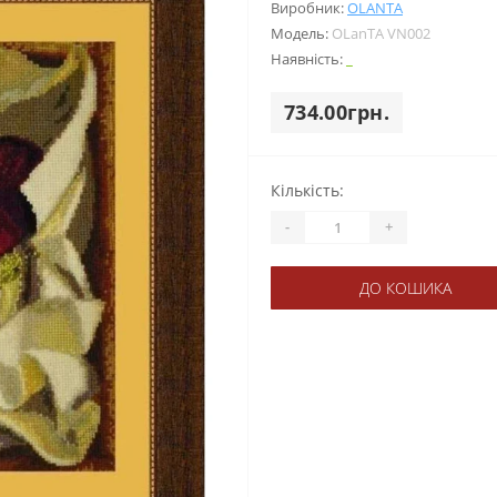
Виробник:
OLANTА
Модель:
OLanTА VN002
Наявність:
_
734.00грн.
Кількість:
-
+
ДО КОШИКА