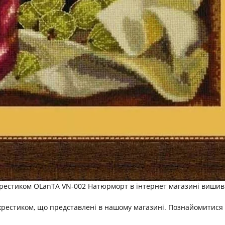
естиком OLanTА VN-002 Натюрморт в інтернет магазині вишивки
хрестиком, що представлені в нашому магазині. Познайомитися