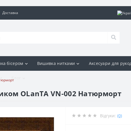
Доставка
ка бісером
Вишивка нитками
Аксесуари для руко
и
Блог
атюрморт
тиком OLanTА VN-002 Натюрморт
Відгуки:
(0)