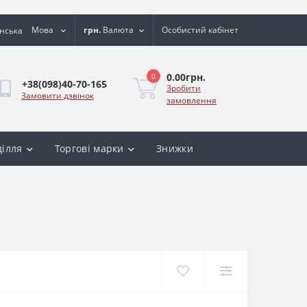
Мова
грн.
Валюта
Особистий кабінет
0.00грн.
0
+38(098)40-70-165
Зробити
Замовити дзвінок
замовлення
ділля
Торгові марки
Знижки