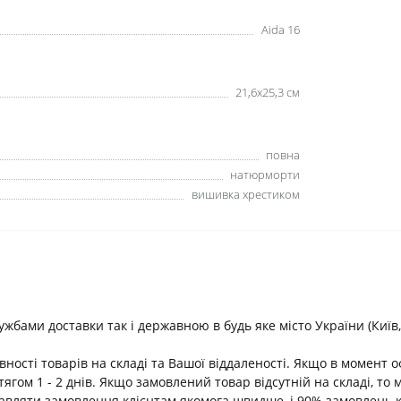
Aida 16
21,6х25,3 см
повна
натюрморти
вишивка хрестиком
ами доставки так і державною в будь яке місто України (Київ, В
ності товарів на складі та Вашої віддаленості. Якщо в момент 
ягом 1 - 2 днів. Якщо замовлений товар відсутній на складі, т
равляти замовлення клієнтам якомога швидше, і 90% замовлень 