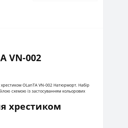
А VN-002
я хрестиком OLanTА VN-002 Натюрморт. Набір
ілою схемою із застосуванням кольорових
ня хрестиком