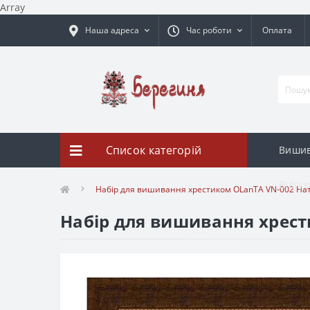
Array
Наша адреса
Час роботи
Оплата
Список категорій
Вишив
Відгук
Набір для вишивання хрестиком OLanTА VN-002 Н
Набір для вишивання хрес