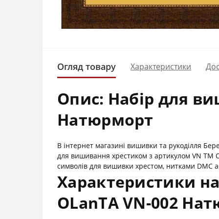
Огляд товару
Характеристики
Дос
Опис: Набір для в
Натюрморт
В інтернет магазині вишивки та рукоділля Бе
для вишивання хрестиком з артикулом VN ТМ O
символів для вишивки хрестом, нитками DMC або
Характеристики на
OLanTА VN-002 На