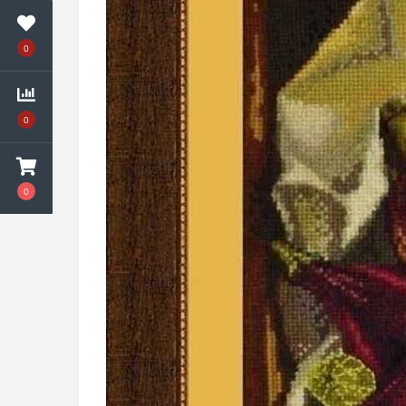
0
0
0