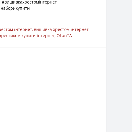
 #вишивкахрестомінтернет
мнаборикупити
рестом інтернет
,
вишивка хрестом інтернет
хрестиком купити інтернет
,
OLanTА