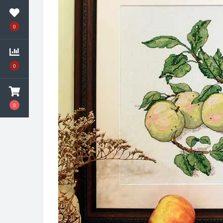
0
0
0