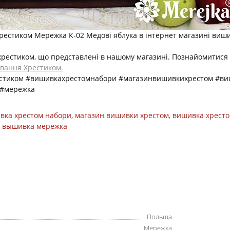
естиком Мережка К-02 Медові яблука в інтернет магазині виши
 хрестиком, що представлені в нашому магазині. Познайомитися
вання Хрестиком.
естиком #вишивкахрестомнабори #магазинвишивкихрестом #ви
 #мережка
вка хрестом набори
,
магазин вишивки хрестом
,
вишивка хресто
,
вышивка мережка
Польща
Мережка