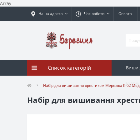
Array
Наша адреса
Час роботи
Оплата
Список категорій
Вишив
Відгук
Набір для вишивання хрестиком Мережка К-02 Медо
Набір для вишивання хрест