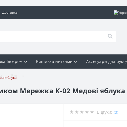
Доставка
ка бісером
Вишивка нитками
Аксесуари для руко
и
Блог
ві яблука
иком Мережка К-02 Медові яблука
Відгуки:
(0)