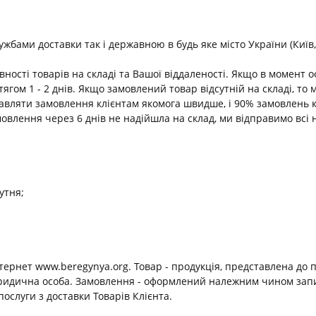
ами доставки так і державною в будь яке місто України (Київ, В
ності товарів на складі та Вашої віддаленості. Якщо в момент 
ягом 1 - 2 днів. Якщо замовлений товар відсутній на складі, т
равляти замовлення клієнтам якомога швидше, і 90% замовлень 
амовлення через 6 днів не надійшла на склад, ми відправимо всі 
утня;
нтернет www.beregynya.org. Товар - продукція, представлена до 
юридична особа. Замовлення - оформлений належним чином запит
ослуги з доставки Товарів Клієнта.