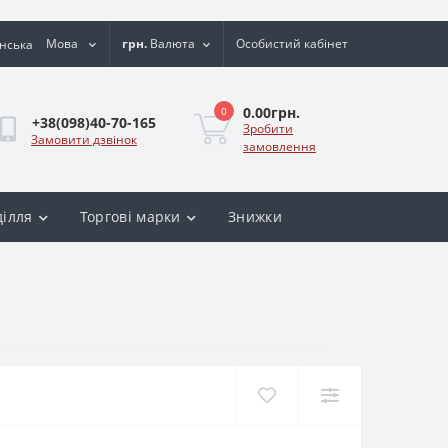
Мова
грн.
Валюта
Особистий кабінет
0.00грн.
0
+38(098)40-70-165
Зробити
Замовити дзвінок
замовлення
ділля
Торгові марки
Знижки