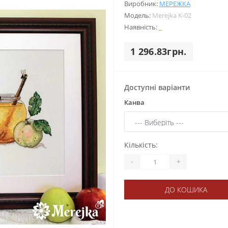
Виробник:
МЕРЕЖКА
Модель:
Merejka K-02
Наявність:
_
1 296.83грн.
Доступні варіанти
Канва
Кількість:
-
+
ДО КОШИКА