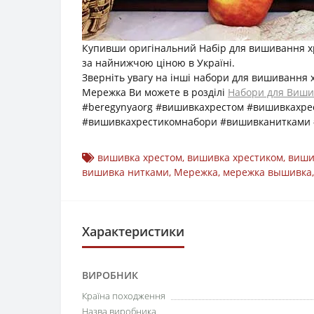
Купивши оригінальний Набір для вишивання хр
за найнижчою ціною в Україні.
Зверніть увагу на інші набори для вишивання
Мережка Ви можете в розділі
Набори для Виши
#beregynyaorg #вишивкахрестом #вишивкахр
#вишивкахрестикомнабори #вишивканитками
вишивка хрестом
,
вишивка хрестиком
,
виши
вишивка нитками
,
Мережка
,
мережка вышивка
Характеристики
ВИРОБНИК
Країна походження
Назва виробника