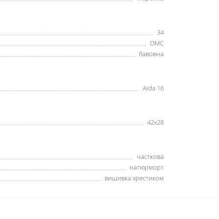
34
DMC
бавовна
Aida 16
42x28
часткова
натюрморт
вишивка хрестиком