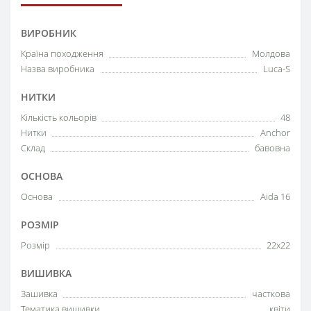
ВИРОБНИК
Країна походження
Молдова
Назва виробника
Luca-S
НИТКИ
Кількість кольорів
48
Нитки
Anchor
Склад
бавовна
ОСНОВА
Основа
Aida 16
РОЗМІР
Розмір
22x22
ВИШИВКА
Зашивка
часткова
Тематика вишивки
квіти