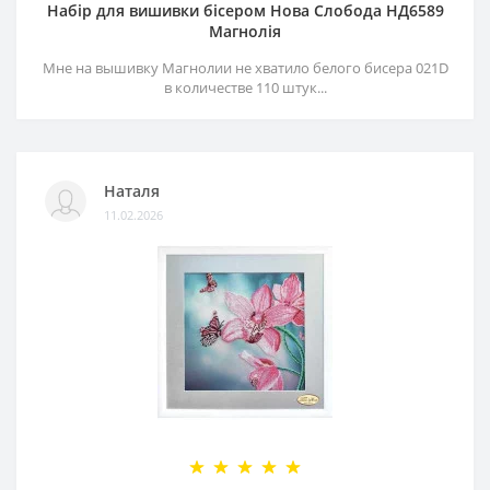
Набір для вишивки бісером Нова Слобода НД6589
Магнолія
Мне на вышивку Магнолии не хватило белого бисера 021D
в количестве 110 штук...
Наталя
11.02.2026