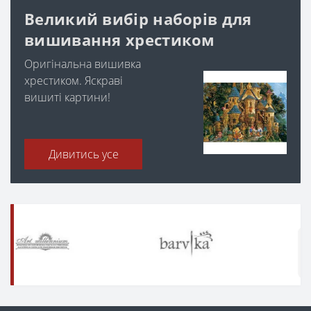
Великий вибір наборів для
вишивання хрестиком
Оригінальна вишивка
хрестиком. Яскраві
вишиті картини!
Дивитись усе