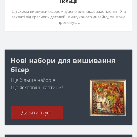
Польщі!
Ця схема вишивки бісером дійсно викликає захоплення. Я в
захваті від красивих деталей і вишуканого дизайну, які вона
пропонує. ..
Нові набори для вишивання
бісер
Ще більше наборів.
Ще яскравіші картини!
Дивитись усе