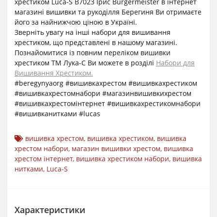
хрестиком Luca-S B7023 Ірис Burgermeister в інтернет
магазині вишивки та рукоділля Берегиня Ви отримаєте
його за найнижчою ціною в Україні.
Зверніть увагу на інші набори для вишивання
хрестиком, що представлені в нашому магазині.
Познайомитися із повним переліком вишивки
хрестиком ТМ Лука-С Ви можете в розділі
Набори для
Вишивання Хрестиком.
#beregynyaorg #вишивкахрестом #вишивкахрестиком
#вишивкахрестомнабори #магазинвишивкихрестом
#вишивкахрестомінтернет #вишивкахрестикомнабори
#вишивканитками #lucas
вишивка хрестом
,
вишивка хрестиком
,
вишивка
хрестом набори
,
магазин вишивки хрестом
,
вишивка
хрестом інтернет
,
вишивка хрестиком набори
,
вишивка
нитками
,
Luca-S
Характеристики