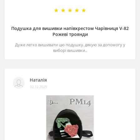
Подушка для вишивки напівхрестом Чарівниця V-82
Рожеві троянди
Дуже легко вишивати цю подушку, дякую за допомогу у
виборі вишивки..
Наталія
02.12.2025