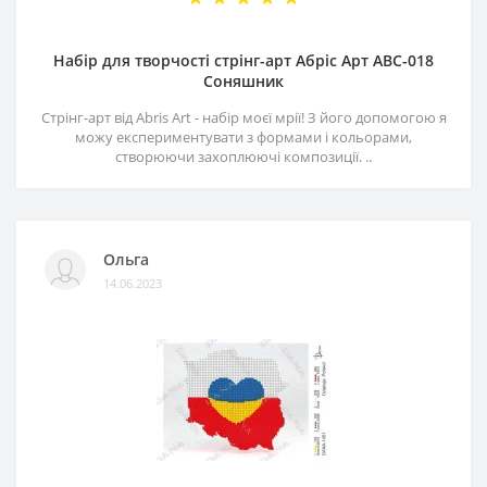
Набір для творчості стрінг-арт Абріс Арт АВС-018
Соняшник
Стрінг-арт від Abris Art - набір моєї мрії! З його допомогою я
можу експериментувати з формами і кольорами,
створюючи захоплюючі композиції. ..
Ольга
14.06.2023