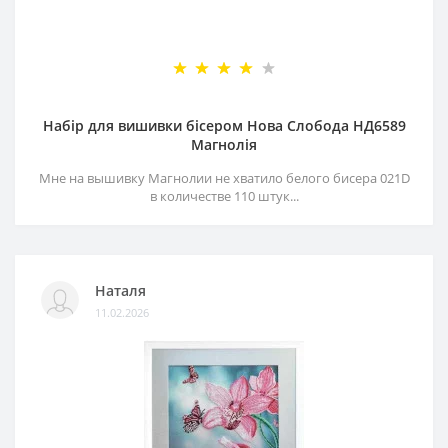
Набір для вишивки бісером Нова Слобода НД6589
Магнолія
Мне на вышивку Магнолии не хватило белого бисера 021D
в количестве 110 штук...
Наталя
11.02.2026