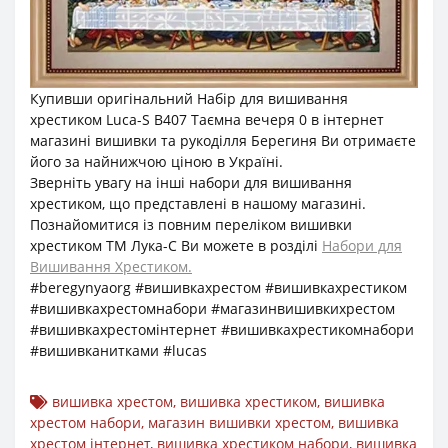
Купивши оригінальний Набір для вишивання
хрестиком Luca-S B407 Таємна вечеря 0 в інтернет
магазині вишивки та рукоділля Берегиня Ви отримаєте
його за найнижчою ціною в Україні.
Зверніть увагу на інші набори для вишивання
хрестиком, що представлені в нашому магазині.
Познайомитися із повним переліком вишивки
хрестиком ТМ Лука-С Ви можете в розділі
Набори для
Вишивання Хрестиком.
#beregynyaorg #вишивкахрестом #вишивкахрестиком
#вишивкахрестомнабори #магазинвишивкихрестом
#вишивкахрестомінтернет #вишивкахрестикомнабори
#вишивканитками #lucas
вишивка хрестом
,
вишивка хрестиком
,
вишивка
хрестом набори
,
магазин вишивки хрестом
,
вишивка
хрестом інтернет
,
вишивка хрестиком набори
,
вишивка