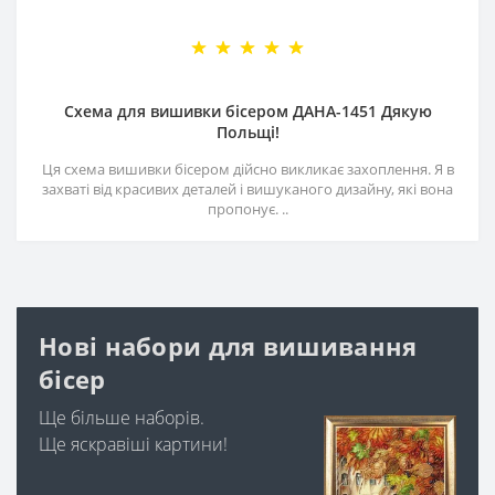
Схема для вишивки бісером ДАНА-1451 Дякую
Польщі!
Ця схема вишивки бісером дійсно викликає захоплення. Я в
захваті від красивих деталей і вишуканого дизайну, які вона
пропонує. ..
Нові набори для вишивання
бісер
Ще більше наборів.
Ще яскравіші картини!