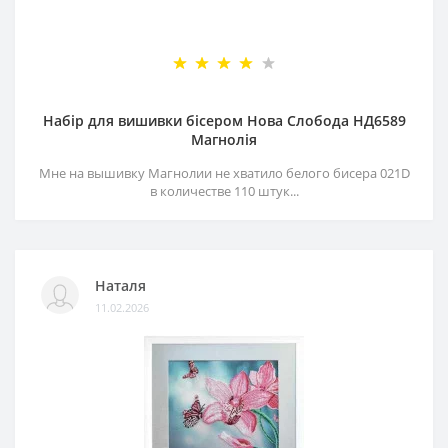
Набір для вишивки бісером Нова Слобода НД6589
Магнолія
Мне на вышивку Магнолии не хватило белого бисера 021D
в количестве 110 штук...
Наталя
11.02.2026