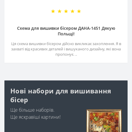
Схема для вишивки бісером ДАНА-1451 Дякую
Польщі!
Ця схема вишивки бісером дійсно викликає захоплення. Я в
захваті від красивих деталей і вишуканого дизайну, які вона
пропонує. ..
Нові набори для вишивання
бісер
Ще більше наборів.
Ще яскравіші картини!