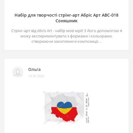
Набір для творчості стрінг-арт Абріс Арт АВС-018
Соняшник
Стрінг-арт від Abris Art - набір моєї мрії! З його допомогою я
можу експериментувати з формами і кольорами,
створюючи захоплюючі композиції. ..
Ольга
14.06.2023