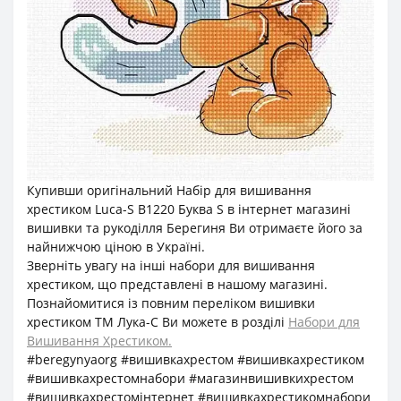
Купивши оригінальний Набір для вишивання
хрестиком Luca-S B1220 Буква S в інтернет магазині
вишивки та рукоділля Берегиня Ви отримаєте його за
найнижчою ціною в Україні.
Зверніть увагу на інші набори для вишивання
хрестиком, що представлені в нашому магазині.
Познайомитися із повним переліком вишивки
хрестиком ТМ Лука-С Ви можете в розділі
Набори для
Вишивання Хрестиком.
#beregynyaorg #вишивкахрестом #вишивкахрестиком
#вишивкахрестомнабори #магазинвишивкихрестом
#вишивкахрестомінтернет #вишивкахрестикомнабори