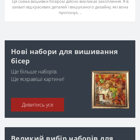
Ця схема вишивки бісером дійсно викликає захоплення. Я в
захваті від красивих деталей і вишуканого дизайну, які вона
пропонує. ..
Нові набори для вишивання
бісер
Ще більше наборів.
Ще яскравіші картини!
Дивитись усе
Великий вибір наборів для