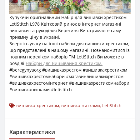
Купуючи оригінальний Набір для вишивки хрестиком
LetiStitch L978 Квітковий ринок в інтернет магазині
вишивки та рукоділля Берегиня Ви отримаєте саму
приємну ціну в Україні.
Зверніть увагу на інші набори для вишивки хрестиком,
що представлені в нашому магазині. Познайомитися із
повним переліком наборів ТМ LetiStitch Ви можете в
розділі
Набори для Вишивання Хрестиком.
#beregynyaorg #вишивкахрестом #вишивкахрестиком
#вишивкахрестомнабори #магазинвишивкихрестом
#вишивкахрестомінтернет #вишивкахрестикомнабори
#вишивканитками #letistitch
вишивка хрестиком
,
вишивка нитками
,
LetiStitch
Характеристики