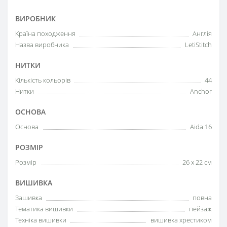
ВИРОБНИК
Країна походження
Англія
Назва виробника
LetiStitch
НИТКИ
Кількість кольорів
44
Нитки
Anchor
ОСНОВА
Основа
Aida 16
РОЗМІР
Розмір
26 x 22 см
ВИШИВКА
Зашивка
повна
Тематика вишивки
пейзаж
Техніка вишивки
вишивка хрестиком