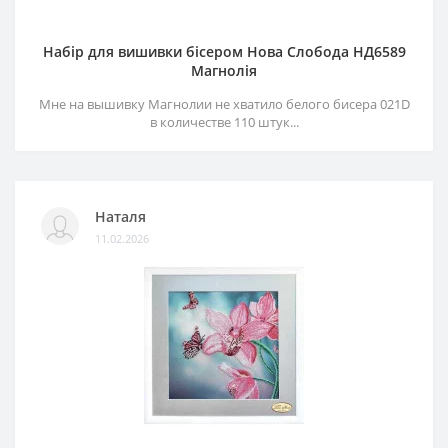
Набір для вишивки бісером Нова Слобода НД6589
Магнолія
Мне на вышивку Магнолии не хватило белого бисера 021D
в количестве 110 штук...
Наталя
11.02.2026