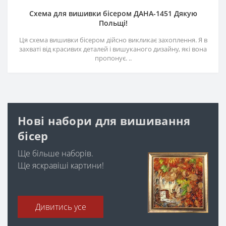
Схема для вишивки бісером ДАНА-1451 Дякую
Польщі!
Ця схема вишивки бісером дійсно викликає захоплення. Я в
захваті від красивих деталей і вишуканого дизайну, які вона
пропонує. ..
Нові набори для вишивання
бісер
Ще більше наборів.
Ще яскравіші картини!
Дивитись усе