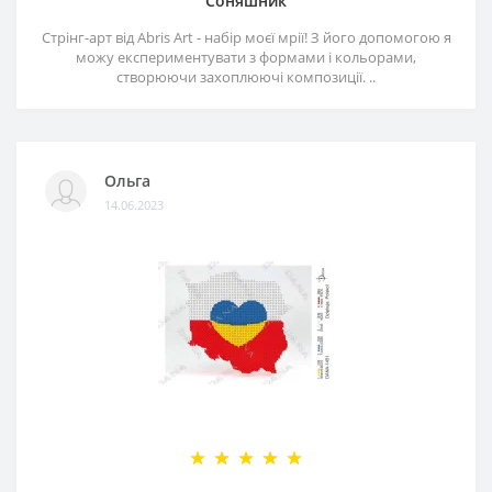
Соняшник
Стрінг-арт від Abris Art - набір моєї мрії! З його допомогою я
можу експериментувати з формами і кольорами,
створюючи захоплюючі композиції. ..
Ольга
14.06.2023