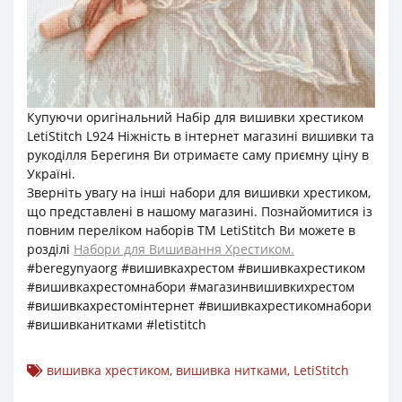
Купуючи оригінальний Набір для вишивки хрестиком
LetiStitch L924 Ніжність в інтернет магазині вишивки та
рукоділля Берегиня Ви отримаєте саму приємну ціну в
Україні.
Зверніть увагу на інші набори для вишивки хрестиком,
що представлені в нашому магазині. Познайомитися із
повним переліком наборів ТМ LetiStitch Ви можете в
розділі
Набори для Вишивання Хрестиком.
#beregynyaorg #вишивкахрестом #вишивкахрестиком
#вишивкахрестомнабори #магазинвишивкихрестом
#вишивкахрестомінтернет #вишивкахрестикомнабори
#вишивканитками #letistitch
вишивка хрестиком
,
вишивка нитками
,
LetiStitch