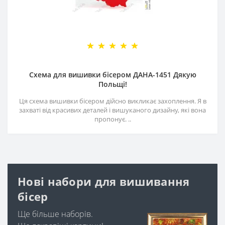
Схема для вишивки бісером ДАНА-1451 Дякую
Польщі!
Ця схема вишивки бісером дійсно викликає захоплення. Я в
захваті від красивих деталей і вишуканого дизайну, які вона
пропонує. ..
Нові набори для вишивання
бісер
Ще більше наборів.