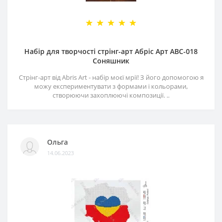
Набір для творчості стрінг-арт Абріс Арт АВС-018
Соняшник
Стрінг-арт від Abris Art - набір моєї мрії! З його допомогою я
можу експериментувати з формами і кольорами,
створюючи захоплюючі композиції. ..
Ольга
14.06.2023