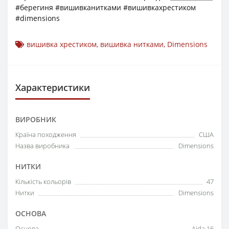
#берегиня #вишивканитками #вишивкахрестиком
#dimensions
вишивка хрестиком
,
вишивка нитками
,
Dimensions
Характеристики
ВИРОБНИК
Країна походження
США
Назва виробника
Dimensions
НИТКИ
Кількість кольорів
47
Нитки
Dimensions
ОСНОВА
Основа
Aida 16