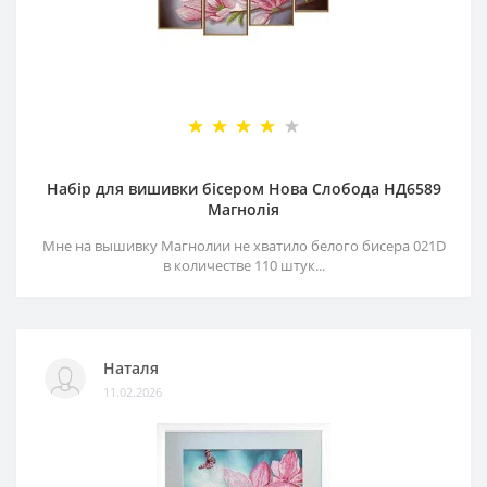
Набір для вишивки бісером Нова Слобода НД6589
Магнолія
Мне на вышивку Магнолии не хватило белого бисера 021D
в количестве 110 штук...
Наталя
11.02.2026