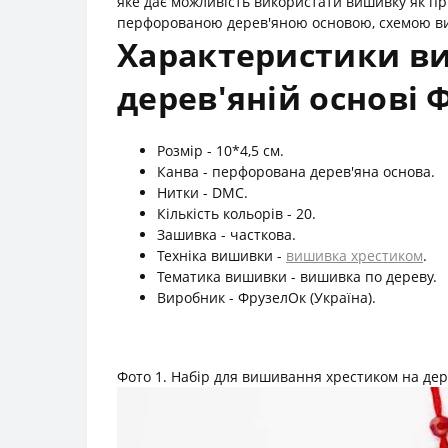
яке дає можливість використати вишивку як п
перфорованою дерев'яною основою, схемою виши
Характеристики ви
дерев'яній основі 
Розмір - 10*4,5 см.
Канва - перфорована дерев'яна основа.
Нитки - DMC.
Кількість кольорів - 20.
Зашивка - часткова.
Техніка вишивки -
вишивка хрестиком
.
Тематика вишивки - вишивка по дереву.
Виробник - ФрузелОк (Україна).
Фото 1. Набір для вишивання хрестиком на дер