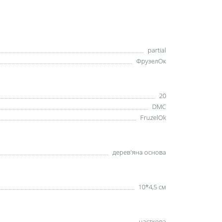
partial
ФрузелОк
20
DMC
FruzelOk
дерев'яна основа
10*4,5 см
часткова