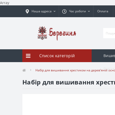
Array
Наша адреса
Час роботи
Оплата
Список категорій
Вишив
Відгук
Набір для вишивання хрестиком на дерев'яній осно
Набір для вишивання хрести