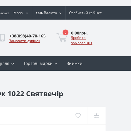
Мова
грн.
Валюта
Особистий кабінет
0.00грн.
0
+38(098)40-70-165
Зробити
Замовити дзвінок
замовлення
ділля
Торгові марки
Знижки
к 1022 Святвечір