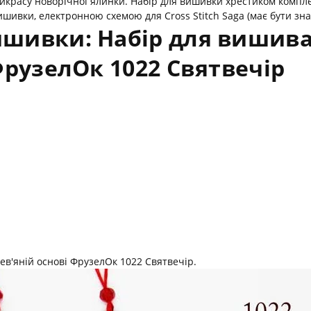
рикрасу новорічної ялинки. Набір для вишивки хрестиком компл
вки, електронною схемою для Cross Stitch Saga (має бути значо
шивки: Набір для вишива
ФрузелОк 1022 Святвечір
ев'яній основі ФрузелОк 1022 Святвечір.