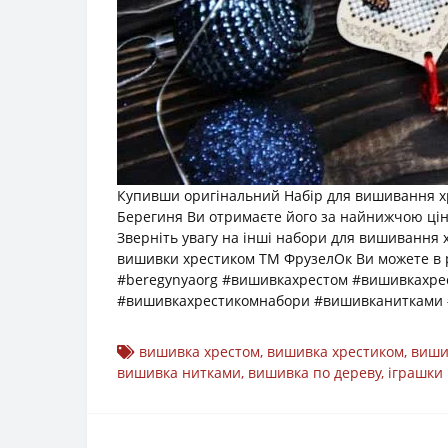
Купивши оригінальний Набір для вишивання хре
Берегиня Ви отримаєте його за найнижчою цін
Зверніть увагу на інші набори для вишивання 
вишивки хрестиком ТМ ФрузелОк Ви можете в 
#beregynyaorg #вишивкахрестом #вишивкахр
#вишивкахрестикомнабори #вишивканитками 
вишивка хрестом
,
вишивка хрестиком
,
виши
вишивка нитками
,
вишивка по дереву
,
іграшки 