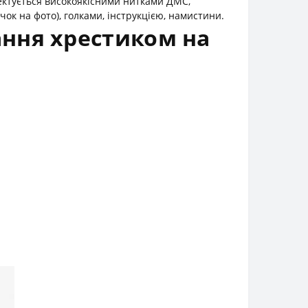
ектується високоякісними нитками ДМС,
к на фото), голками, інструкцією, намистини.
ння хрестиком на