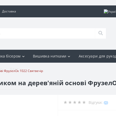
Доставка
ка бісером
Вишивка нитками
Аксесуари для руко
и
Блог
ві ФрузелОк 1022 Святвечір
ком на дерев'яній основі ФрузелО
Відгуки:
(0)