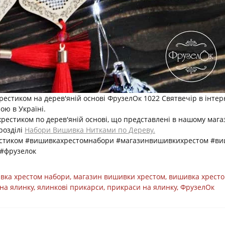
стиком на дерев'яній основі ФрузелОк 1022 Святвечір в інтер
ою в Україні.
хрестиком по дерев'яній основі, що представлені в нашому маг
розділі
Набори Вишивка Нитками по Дереву.
естиком #вишивкахрестомнабори #магазинвишивкихрестом #ви
#фрузелок
вка хрестом набори
,
магазин вишивки хрестом
,
вишивка хресто
на ялинку
,
ялинкові прикарси
,
прикраси на ялинку
,
ФрузелОк