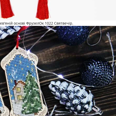
ев'яній основі ФрузелОк 1022 Святвечір.