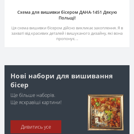
Схема для вишивки бісером ДАНА-1451 Дякую
Польщі!
Ця схема вишивки бісером дійсно викликає захоплення. Я в
захваті від красивих деталей і вишуканого дизайну, які вона
пропонує. ..
Нові набори для вишивання
бісер
Ще більше наборів.
Ще яскравіші картини!
Дивитись усе