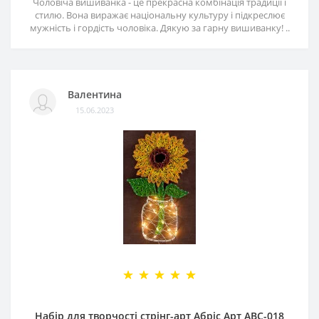
Чоловіча вишиванка - це прекрасна комбінація традиції і
стилю. Вона виражає національну культуру і підкреслює
мужність і гордість чоловіка. Дякую за гарну вишиванку! ..
Валентина
15.06.2023
Набір для творчості стрінг-арт Абріс Арт АВС-018