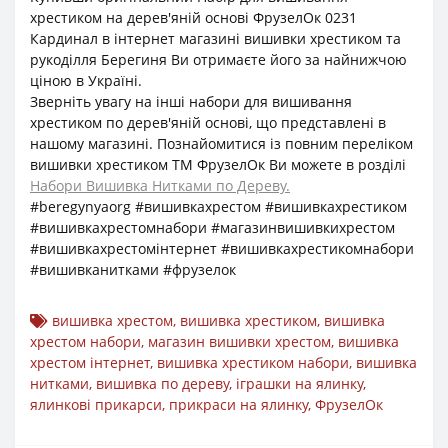
хрестиком на дерев'яній основі ФрузелОк 0231
Кардинал в інтернет магазині вишивки хрестиком та
рукоділля Берегиня Ви отримаєте його за найнижчою
ціною в Україні.
Зверніть увагу на інші набори для вишивання
хрестиком по дерев'яній основі, що представлені в
нашому магазині. Познайомитися із повним переліком
вишивки хрестиком ТМ ФрузелОк Ви можете в розділі
Набори Вишивка Нитками по Дереву.
#beregynyaorg #вишивкахрестом #вишивкахрестиком
#вишивкахрестомнабори #магазинвишивкихрестом
#вишивкахрестомінтернет #вишивкахрестикомнабори
#вишивканитками #фрузелок
вишивка хрестом
,
вишивка хрестиком
,
вишивка
хрестом набори
,
магазин вишивки хрестом
,
вишивка
хрестом інтернет
,
вишивка хрестиком набори
,
вишивка
нитками
,
вишивка по дереву
,
іграшки на ялинку
,
ялинкові прикарси
,
прикраси на ялинку
,
ФрузелОк