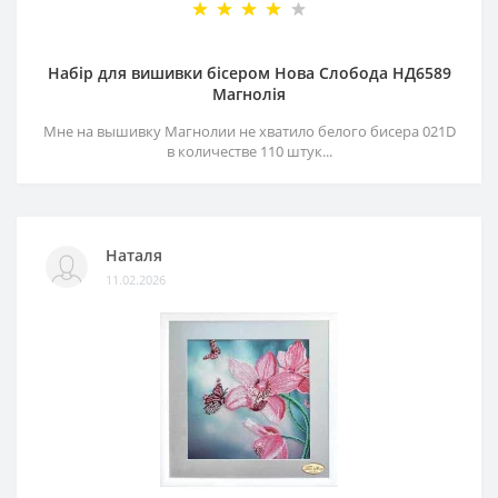
Набір для вишивки бісером Нова Слобода НД6589
Магнолія
Мне на вышивку Магнолии не хватило белого бисера 021D
в количестве 110 штук...
Наталя
11.02.2026