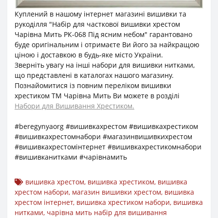
Куплений в нашому інтернет магазині вишивки та
рукоділля "Набір для часткової вишивки хрестом
Чарівна Мить РК-068 Під ясним небом" гарантовано
буде оригінальним і отримаєте Ви його за найкращою
ціною і доставкою в будь-яке місто України.
Зверніть увагу на інші набори для вишивки нитками,
що представлені в каталогах нашого магазину.
Познайомитися із повним переліком вишивки
хрестиком ТМ Чарівна Мить Ви можете в розділі
Набори для Вишивання Хрестиком.
#beregynyaorg #вишивкахрестом #вишивкахрестиком
#вишивкахрестомнабори #магазинвишивкихрестом
#вишивкахрестомінтернет #вишивкахрестикомнабори
#вишивканитками #чарівнамить
вишивка хрестом
,
вишивка хрестиком
,
вишивка
хрестом набори
,
магазин вишивки хрестом
,
вишивка
хрестом інтернет
,
вишивка хрестиком набори
,
вишивка
нитками
,
чарівна мить набір для вишивання