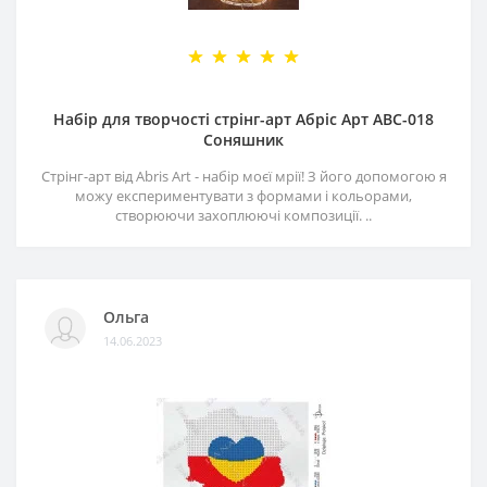
Набір для творчості стрінг-арт Абріс Арт АВС-018
Соняшник
Стрінг-арт від Abris Art - набір моєї мрії! З його допомогою я
можу експериментувати з формами і кольорами,
створюючи захоплюючі композиції. ..
Ольга
14.06.2023