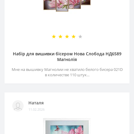
Набір для вишивки бісером Нова Слобода НД6589
Магнолія
Мне на вышивку Магнолии не хватило белого бисера 021D
в количестве 110 штук...
Наталя
11.02.2026