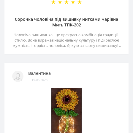
Сорочка чоловіча під вишивку нитками Чарівна
Мить ТПК-202
Чоловіча вишиванка - це прекрасна комбінація традиції і
стилю. Вона виражає національну культуру і підкреслює
мужність і гордість чоловіка. Дякую за гарну вишиванку! ..
Валентина
15.06.2023