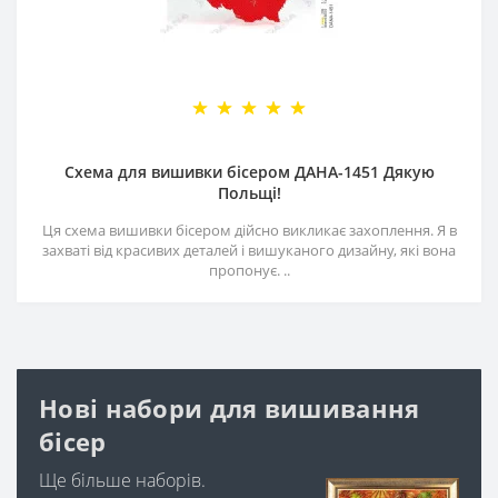
Схема для вишивки бісером ДАНА-1451 Дякую
Польщі!
Ця схема вишивки бісером дійсно викликає захоплення. Я в
захваті від красивих деталей і вишуканого дизайну, які вона
пропонує. ..
Нові набори для вишивання
бісер
Ще більше наборів.