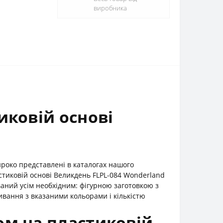
виробника
иковій основі
ироко представлені в каталогах нашого
стиковій основі Великдень FLPL-084 Wonderland
ваний усім необхідним: фігурною заготовкою з
вання з вказаними кольорами і кількістю
ом на пластиковій