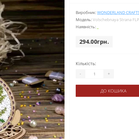
Виробник:
WONDERLAND CRAFT
Модель:
Volschebnaya Strana FL
Наявність:
_
294.00грн.
Кількість:
-
+
ДО КОШИКА