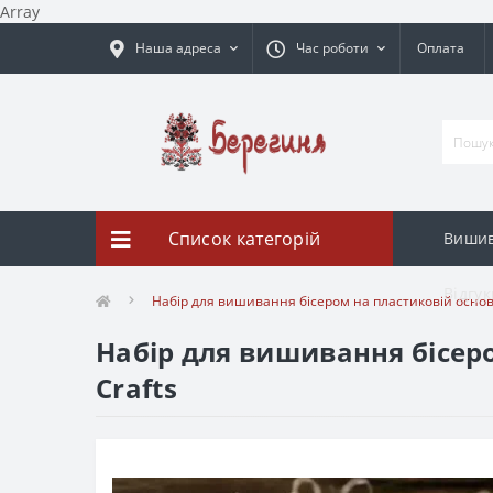
Array
Наша адреса
Час роботи
Оплата
Список категорій
Вишив
Відгук
Набір для вишивання бісером на пластиковій основі
Набір для вишивання бісер
Crafts