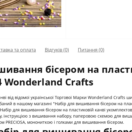
тавка та оплата
Відгуків (0)
Питання
(0)
шивання бісером на пласт
 Wonderland Crafts
ві від відомої української Торгової Марки Wonderland Crafts ш
баний в нашому магазині "Набір для вишивання бісером на пла
і. Набір для вишивання бісером на пластиковій канві укомплекто
у, інструкцією з вишивання набору, паперовою схемою для виши
ром PRECIOSA, монониткою і голками для вишивання бісером.
абір для вишивання бісер