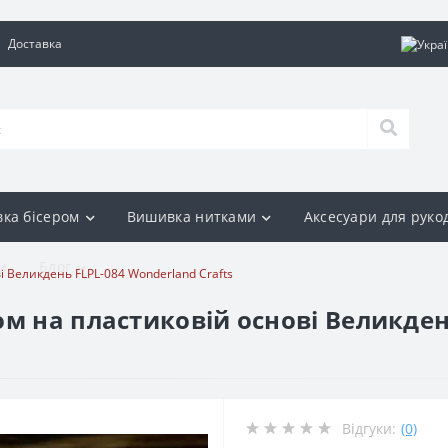
Доставка
ка бісером
Вишивка нитками
Аксесуари для руко
и
Блог
 Великдень FLPL-084 Wonderland Crafts
ом на пластиковій основі Великден
Відгуки:
(0)