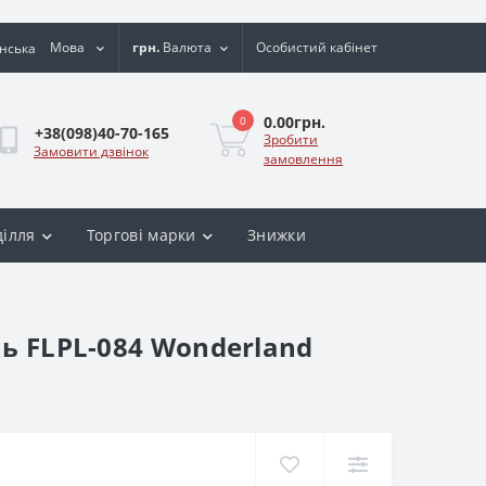
Мова
грн.
Валюта
Особистий кабінет
0.00грн.
0
+38(098)40-70-165
Зробити
Замовити дзвінок
замовлення
ділля
Торгові марки
Знижки
ь FLPL-084 Wonderland