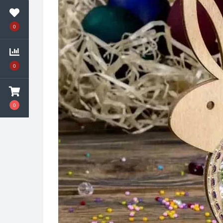
0
0
0