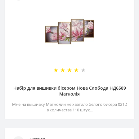
Набір для вишивки бісером Нова Слобода НД6589
Магнолія
Мне на вышивку Магнолии не хватило белого бисера 021D
в количестве 110 штук...