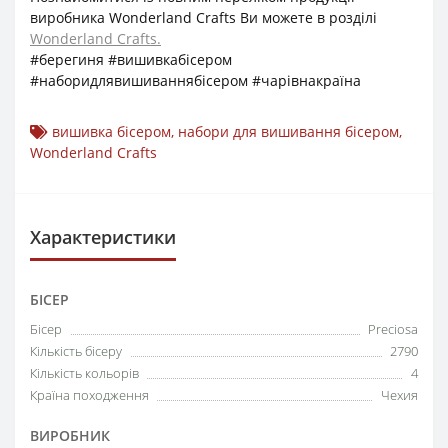
виробника Wonderland Crafts Ви можете в розділі
Wonderland Crafts.
#берегиня #вишивкабісером
#наборидлявишиваннябісером #чарівнакраїна
вишивка бісером
,
набори для вишивання бісером
,
Wonderland Crafts
Характеристики
БІСЕР
Бісер
Preciosa
Кількість бісеру
2790
Кількість кольорів
4
Країна походження
Чехия
ВИРОБНИК