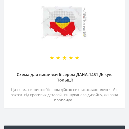
Схема для вишивки бісером ДАНА-1451 Дякую
Польщі!
Ця схема вишивки бісером дійсно викликає захоплення. Я в
захваті від красивих деталей і вишуканого дизайну, які вона
пропонує. ..