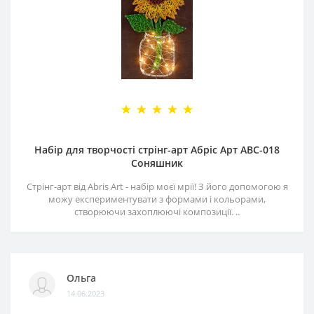
Набір для творчості стрінг-арт Абріс Арт АВС-018
Соняшник
Стрінг-арт від Abris Art - набір моєї мрії! З його допомогою я
можу експериментувати з формами і кольорами,
створюючи захоплюючі композиції. ..
Ольга
14.06.2023