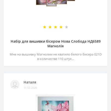
Набір для вишивки бісером Нова Слобода НД6589
Магнолія
Мне на вышивку Магнолии не хватило белого бисера 021D
в количестве 110 штук...
Наталя
11.02.2026