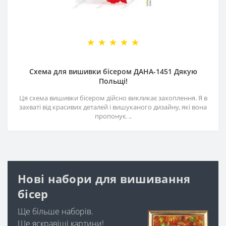
Схема для вишивки бісером ДАНА-1451 Дякую
Польщі!
Ця схема вишивки бісером дійсно викликає захоплення. Я в
захваті від красивих деталей і вишуканого дизайну, які вона
пропонує. ..
Нові набори для вишивання
бісер
Ще більше наборів.
Ще яскравіші картини!