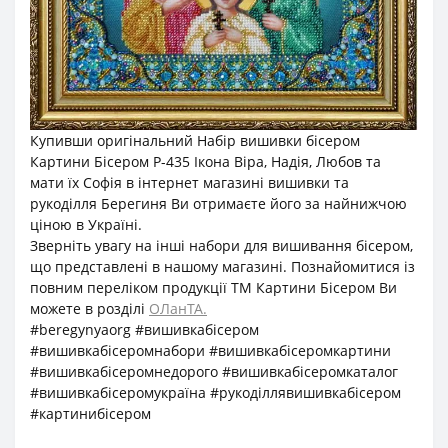
Купивши оригінальний Набір вишивки бісером
Картини Бісером Р-435 Ікона Віра, Надія, Любов та
мати їх Софія в інтернет магазині вишивки та
рукоділля Берегиня Ви отримаєте його за найнижчою
ціною в Україні.
Зверніть увагу на інші набори для вишивання бісером,
що представлені в нашому магазині. Познайомитися із
повним переліком продукції ТМ Картини Бісером Ви
можете в розділі
ОЛанТА.
#beregynyaorg #вишивкабісером
#вишивкабісеромнабори #вишивкабісеромкартини
#вишивкабісеромнедорого #вишивкабісеромкаталог
#вишивкабісеромукраїна #рукоділлявишивкабісером
#картинибісером