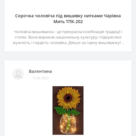
Сорочка чоловіча під вишивку нитками Чарівна
Мить ТПК-202
Чоловіча вишиванка - це прекрасна комбінація традиції і
стилю. Вона виражає національну культуру і підкреслює
мужність і гордість чоловіка. Дякую за гарну вишиванку! ..
Валентина
15.06.2023