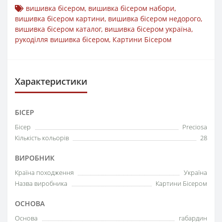
вишивка бісером
,
вишивка бісером набори
,
вишивка бісером картини
,
вишивка бісером недорого
,
вишивка бісером каталог
,
вишивка бісером україна
,
рукоділля вишивка бісером
,
Картини Бісером
Характеристики
БІСЕР
Бісер
Preciosa
Кількість кольорів
28
ВИРОБНИК
Країна походження
Україна
Назва виробника
Картини Бісером
ОСНОВА
Основа
габардин