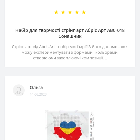
Набір для творчості стрінг-арт Абріс Арт АВС-018
Соняшник
Стрінг-арт від Abris Art - набір моєї мрії! З його допомогою я
можу експериментувати з формами і кольорами,
створюючи захоплюючі композиції. ..
Ольга
14.06.2023