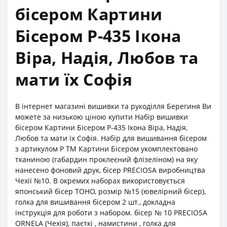
бісером Картини
Бісером Р-435 Ікона
Віра, Надія, Любов та
мати їх Софія
В інтернет магазині вишивки та рукоділля Берегиня Ви
можете за низькою ціною купити Набір вишивки
бісером Картини Бісером Р-435 Ікона Віра, Надія,
Любов та мати їх Софія. Набір для вишивання бісером
з артикулом Р ТМ Картини Бісером укомплектовано
тканиною (габардин проклеєний флізеліном) на яку
нанесено фоновий друк, бісер PRECIOSA виробництва
Чехії №10. В окремих наборах використовується
японський бісер TOHO, розмір №15 (ювелірний бісер),
голка для вишивання бісером 2 шт., докладна
інструкція для роботи з набором. бісер № 10 PRECIOSA
ORNELA (Чехія), паєткі , намистини , голка для