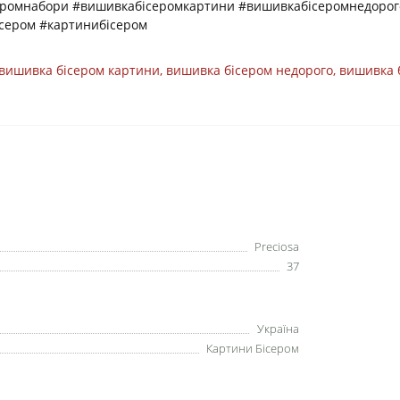
еромнабори #вишивкабісеромкартини #вишивкабісеромнедорог
сером #картинибісером
вишивка бісером картини
,
вишивка бісером недорого
,
вишивка 
Preciosa
37
Україна
Картини Бісером