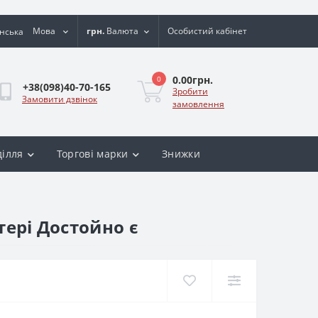
Мова
грн.
Валюта
Особистий кабінет
0.00грн.
0
+38(098)40-70-165
Зробити
Замовити дзвінок
замовлення
ділля
Торгові марки
Знижки
тері Достойно є