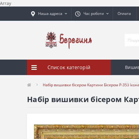
Array
Наша адреса
Час роботи
Оплата
Список категорій
Вишив
Відгук
Набір вишивки бісером Картини Бісером Р-353 Ікона
Набір вишивки бісером Карт