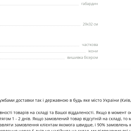
габардин
29х32 см
часткова
ікони
вишивка бісером
ами доставки так і державною в будь яке місто України (Київ, В
ності товарів на складі та Вашої віддаленості. Якщо в момент 
ягом 1 - 2 днів. Якщо замовлений товар відсутній на складі, т
равляти замовлення клієнтам якомога швидше, і 90% замовлень 
амовлення через 6 днів не надійшла на склад, ми відправимо всі 