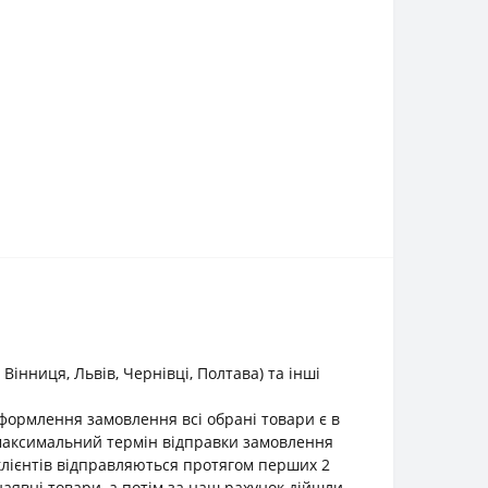
інниця, Львів, Чернівці, Полтава) та інші
оформлення замовлення всі обрані товари є в
о максимальний термін відправки замовлення
клієнтів відправляються протягом перших 2
наявні товари, а потім за наш рахунок дійшли