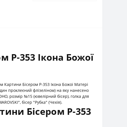
м Р-353 Ікона Божої
м Картини Бісером Р-353 Ікона Божої Матері
дин проклеєний флізеліном) на яку нанесено
HO, розмір №15 (ювелірний бісер), голка для
ROVSKI", бісер "Рубка" (Чехія).
тини Бісером Р-353