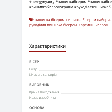
#beregynyaorg #вишивкабісером #вишивкабіс
#вишивкабісеромукраїна #рукоділлявишивкабі
вишивка бісером
,
вишивка бісером набори
,
рукоділля вишивка бісером
,
Картини Бісером
Характеристики
БІСЕР
Бісер
Кількість кольорів
ВИРОБНИК
Країна походження
Назва виробника
ОСНОВА