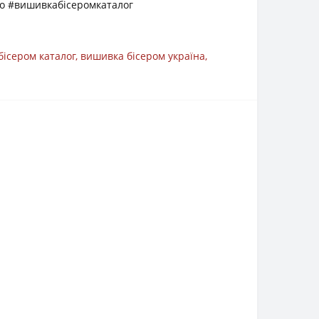
о #вишивкабісеромкаталог
бісером каталог
,
вишивка бісером україна
,