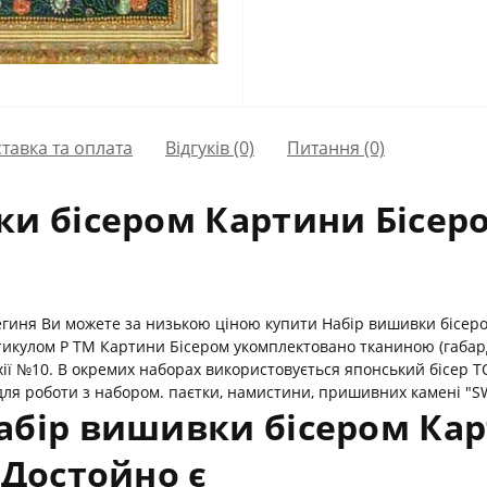
тавка та оплата
Відгуків (0)
Питання
(0)
и бісером Картини Бісеро
егиня Ви можете за низькою ціною купити Набір вишивки бісеро
ртикулом Р ТМ Картини Бісером укомплектовано тканиною (габар
ії №10. В окремих наборах використовується японський бісер TO
для роботи з набором. паєтки, намистини, пришивних камені "SWA
абір вишивки бісером Кар
 Достойно є