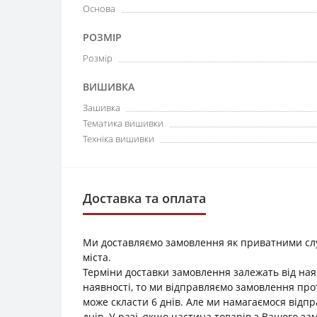
Основа
РОЗМІР
Розмір
ВИШИВКА
Зашивка
Тематика вишивки
Техніка вишивки
Доставка та оплата
Ми доставляємо замовлення як приватними служб
міста.
Терміни доставки замовлення залежать від наяв
наявності, то ми відправляємо замовлення прот
може скласти 6 днів. Але ми намагаємося відп
днів. У разі, якщо частина товарів з Вашого з