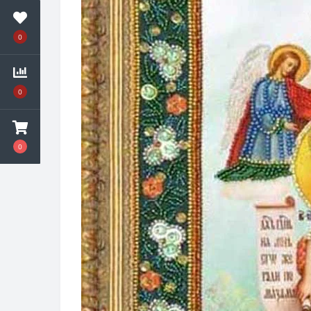
0
0
0