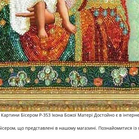
артини Бісером Р-353 Ікона Божої Матері Достойно є в інтерне
бісером, що представлені в нашому магазині. Познайомитися із