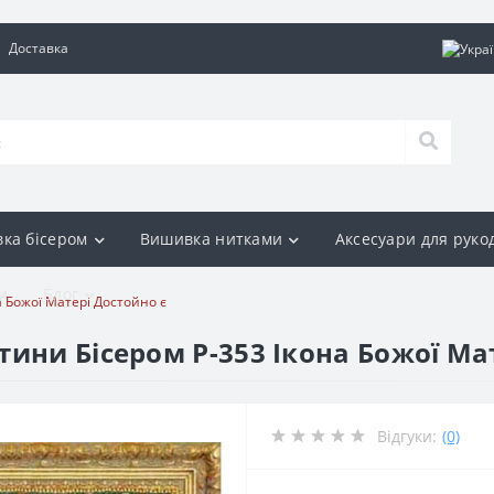
Доставка
ка бісером
Вишивка нитками
Аксесуари для руко
и
Блог
 Божої Матері Достойно є
ини Бісером Р-353 Ікона Божої Ма
Відгуки:
(0)