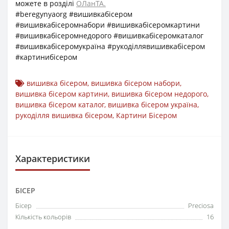
можете в розділі
ОЛанТА.
#beregynyaorg #вишивкабісером
#вишивкабісеромнабори #вишивкабісеромкартини
#вишивкабісеромнедорого #вишивкабісеромкаталог
#вишивкабісеромукраїна #рукоділлявишивкабісером
#картинибісером
вишивка бісером
,
вишивка бісером набори
,
вишивка бісером картини
,
вишивка бісером недорого
,
вишивка бісером каталог
,
вишивка бісером україна
,
рукоділля вишивка бісером
,
Картини Бісером
Характеристики
БІСЕР
Бісер
Preciosa
Кількість кольорів
16