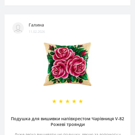
Галина
11.02.2026
Подушка для вишивки напівхрестом Чарівниця V-82
Рожеві троянди
Дуже легко вишивати цю подушку, дякую за допомогу у