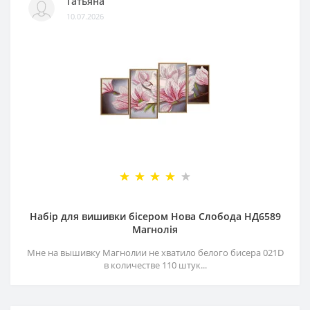
Татьяна
10.07.2026
Набір для вишивки бісером Нова Слобода НД6589
Магнолія
Мне на вышивку Магнолии не хватило белого бисера 021D
в количестве 110 штук...