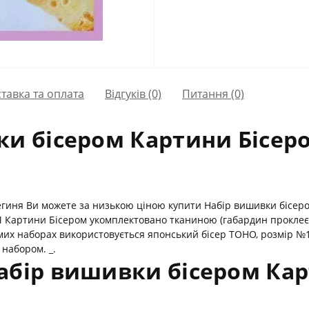
тавка та оплата
Відгуків (0)
Питання
(0)
и бісером Картини Бісеро
егиня Ви можете за низькою ціною купити Набір вишивки бісером
М Картини Бісером укомплектовано тканиною (габардин проклеєн
мих наборах використовується японський бісер TOHO, розмір №1
 набором. _.
абір вишивки бісером Кар