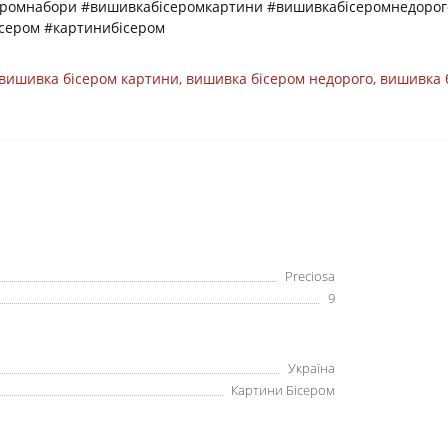
еромнабори #вишивкабісеромкартини #вишивкабісеромнедорог
сером #картинибісером
вишивка бісером картини
,
вишивка бісером недорого
,
вишивка 
Preciosa
9
Україна
Картини Бісером