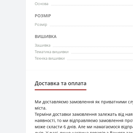
Основа
РОЗМІР
Розмір
ВИШИВКА
Зашивка
Тематика вишивки
Техніка вишивки
Доставка та оплата
Ми доставляємо замовлення як приватними служб
міста.
Терміни доставки замовлення залежать від наяв
наявності, то ми відправляємо замовлення прот
може скласти 6 днів. Але ми намагаємося відп
днів. У разі, якщо частина товарів з Вашого з