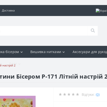
Доставка
ка бісером
Вишивка нитками
Аксесуари для руко
и
Блог
й настрій 2
ини Бісером Р-171 Літній настрій 
Відгуки:
(0)