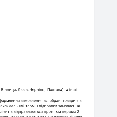
інниця, Львів, Чернівці, Полтава) та інші
оформлення замовлення всі обрані товари є в
о максимальний термін відправки замовлення
клієнтів відправляються протягом перших 2
наявні товари, а потім за наш рахунок дійшли