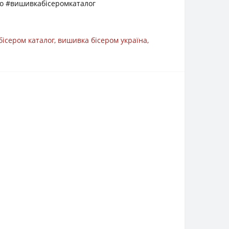
о #вишивкабісеромкаталог
бісером каталог
,
вишивка бісером україна
,