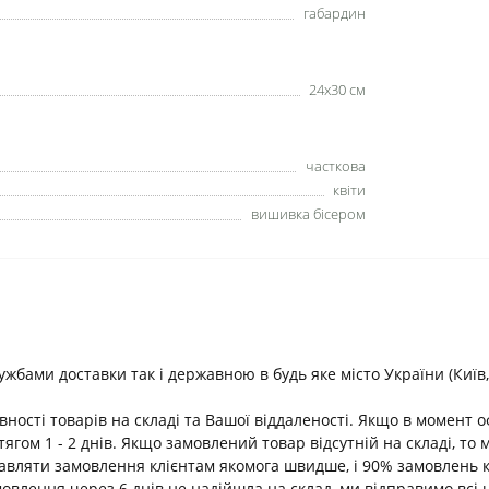
габардин
24х30 см
часткова
квіти
вишивка бісером
ами доставки так і державною в будь яке місто України (Київ, В
ності товарів на складі та Вашої віддаленості. Якщо в момент 
ягом 1 - 2 днів. Якщо замовлений товар відсутній на складі, т
равляти замовлення клієнтам якомога швидше, і 90% замовлень 
амовлення через 6 днів не надійшла на склад, ми відправимо всі 