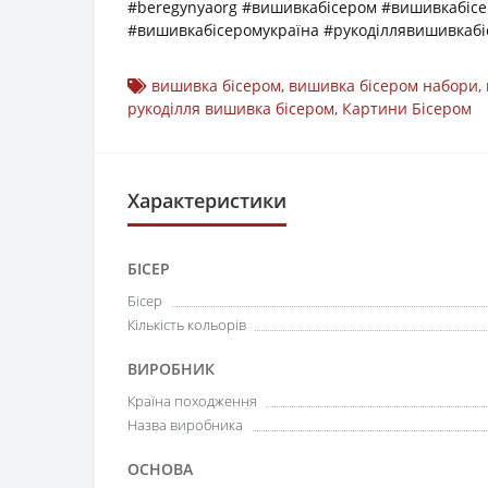
#beregynyaorg #вишивкабісером #вишивкабіс
#вишивкабісеромукраїна #рукоділлявишивкабі
вишивка бісером
,
вишивка бісером набори
,
рукоділля вишивка бісером
,
Картини Бісером
Характеристики
БІСЕР
Бісер
Кількість кольорів
ВИРОБНИК
Країна походження
Назва виробника
ОСНОВА