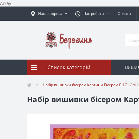
Array
Наша адреса
Час роботи
Оплата
Список категорій
Вишив
Відгук
Набір вишивки бісером Картини Бісером Р-171 Літні
Набір вишивки бісером Карт