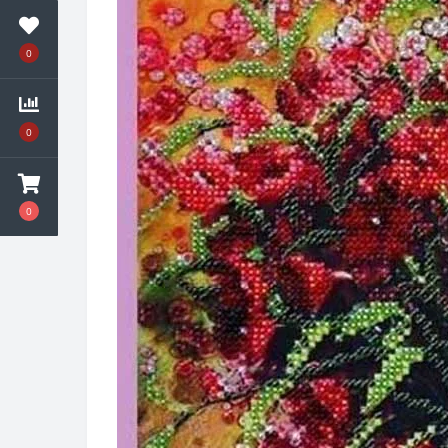
0
0
0