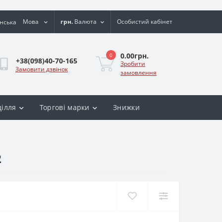
Мова
грн.
Валюта
Особистий кабінет
0.00грн.
0
+38(098)40-70-165
Зробити
Замовити дзвінок
замовлення
ділля
Торгові марки
Знижки
2